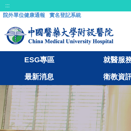
:::
院外單位健康通報
實名登記系統
ESG專區
就醫服
最新消息
衛教資