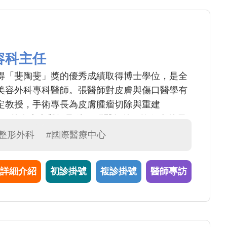
容科主任
得「斐陶斐」獎的優秀成績取得博士學位，是全
美容外科專科醫師。張醫師對皮膚與傷口醫學有
定教授，手術專長為皮膚腫瘤切除與重建
t)，脂肪移植，外傷疤痕與蟹足腫。 張醫師曾經擔任嘉義長
年，目前為本中心雷射美容科主任。臨床研究已
#整形外科
#國際醫療中心
，如「微創點陣式植皮白斑手術」，「肝斑合併
注射」，「面部無痕舌癌重建」等...其他微創
詳細介紹
初診掛號
複診掛號
醫師專訪
」，「狐臭頂漿汗腺刮除術」，「多汗症微波熱
傷口亦發展「人工真皮」及「負壓治療」等高端
者均親自諮詢衛教，由於其臨床，教育，民眾衛教
院於2022年頒證Fellow學位予張醫師。