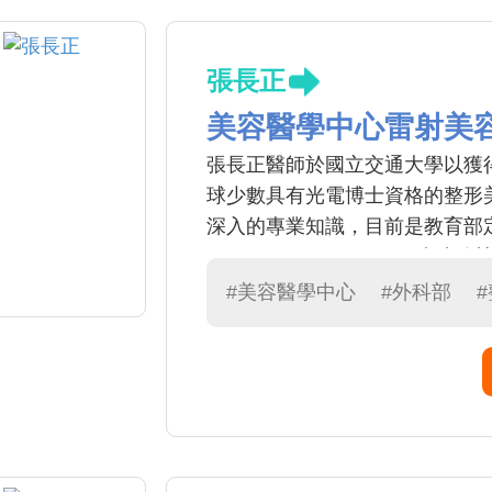
張長正
美容醫學中心雷射美
張長正醫師於國立交通大學以獲
球少數具有光電博士資格的整形
深入的專業知識，目前是教育部
（surgical oncologis
庚醫院及本院美容中心主任共八
#美容醫學中心
#外科部
發表多篇國際論文且證實其療效
光老化治療」，「多層式臉部拉提
手術還包含「靜脈曲張雷射燒灼
能」治療等，對糖尿病足等慢性
治療。 張醫師對美容醫學求診
及醫療品質的優異表現，美國外科學