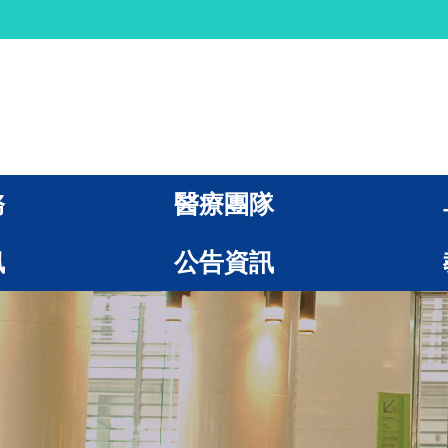
務
醫療團隊
訊
公告資訊