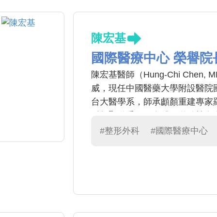
陳宏基
國際醫療中心 榮譽院
陳宏基醫師（Hung-Chi Chen,
威，現任中國醫藥大學附設醫院
台大醫學系，師承顱顏重建專家
腫超顯微手術、自體腸道移植食
際醫療典範金獎、醫療奉獻獎等
#整形外科
#國際醫療中心
才逾160位，致力國際慈善醫療
科界的巨人」。