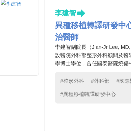
李建智
異種移植轉譯研發中
治醫師
李建智副院長（Jian-Jr Lee
設醫院外科部整形外科顧問及醫
學博士學位，曾任國泰醫院燒傷
承「台灣整形外科教父」陳明庭
自體與異體移植、慢性傷口與燒
#整形外科
#外科部
#國
究。因臨床與研究表現卓越，現
#異種移植轉譯研發中心