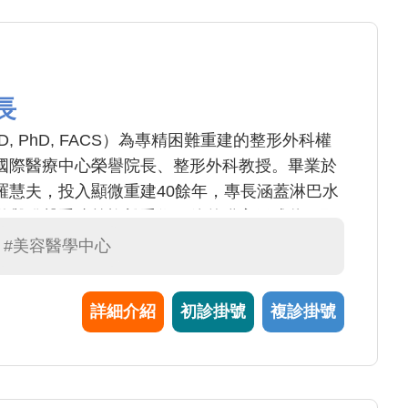
長
 MD, PhD, FACS）為專精困難重建的整形外科權
國際醫療中心榮譽院長、整形外科教授。畢業於
羅慧夫，投入顯微重建40餘年，專長涵蓋淋巴水
道與發聲重建等複雜手術。他曾獲高天成獎、國
，並為哈佛大學客座教授，培育國際顯微外科人
#美容醫學中心
，享譽全球，被美國《PRS》期刊譽為「整形外
詳細介紹
初診掛號
複診掛號