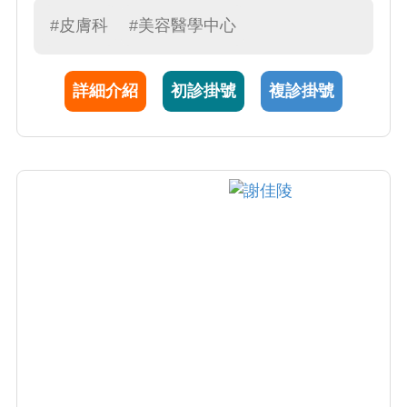
炎、白斑及其他色素疾病、感染疾患、指甲疾
#皮膚科
#美容醫學中心
患、落髮疾患、各種皮膚腫瘤。沈醫師對待病
患親切、有耐心，從局部外用藥膏選擇，光照
詳細介紹
初診掛號
複診掛號
治療，傳統口服用藥，進階到注射生物製劑，
美容醫學，光動力治療皆能提供病患專業及完
整的皮膚照護