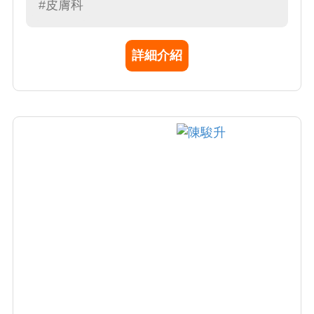
包含傳統藥物、照光及最新之生物製劑治療。
#皮膚科
蔡醫師亦專長於微整形與各種雷射醫療美容，
包括：痘疤整型、雷射除痣除斑（溶脂、磨
詳細介紹
皮、美白淨膚）、微血管擴張及血管瘤雷射、
電波拉皮除皺、脈衝光治療。