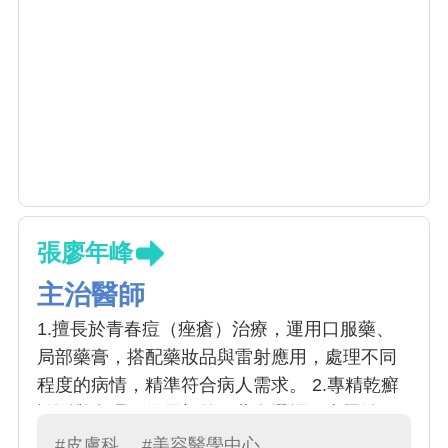
張廖年峰
主治醫師
1.擅長於青春痘（痤瘡）治療，運用口服藥、
局部藥膏，搭配藥妝品與雷射應用，處理不同
程度的病情，精準符合病人需求。 2.專精乾癬
診斷與處理，從局部外用藥膏選擇，光照治
療，傳統口服用藥，進階到注射生物製劑，達
#皮膚科
#美容醫學中心