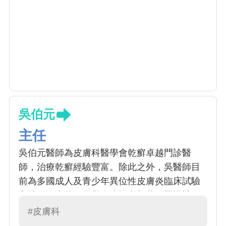
吳伯元
主任
吳伯元醫師為皮膚科醫學會乾癬卓越門診醫
師，治療乾癬經驗豐富。除此之外，吳醫師目
前為多國成人及青少年異位性皮膚炎臨床試驗
主持人，也曾經參與衛生福利部共同照護計
畫，對於嚴重異位性皮膚炎，提供更多的治療
#皮膚科
選項。 除此之外，對於其他皮膚搔癢性疾病特