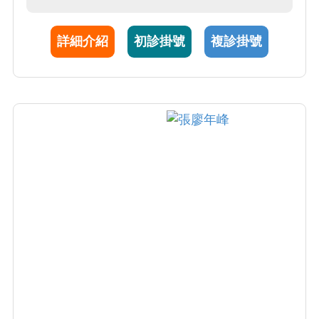
製劑治療。亦特別專精於化療及標靶藥物治療
相關皮膚副作用之處理。
詳細介紹
初診掛號
複診掛號