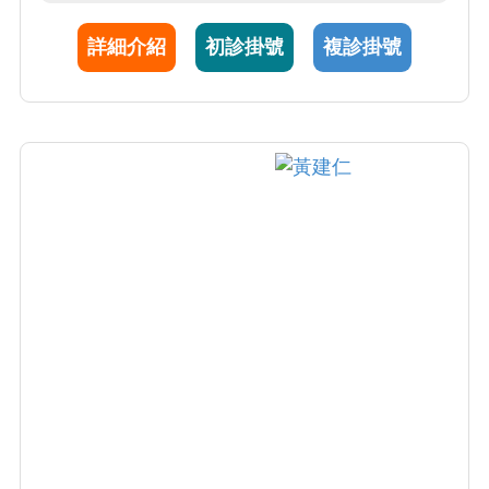
別有興趣，包含蕁麻疹、尿毒性搔癢、藥物疹
詳細介紹
初診掛號
複診掛號
及皮膚過敏等等。 其他則為一般皮膚腫瘤診
斷，青春痘，黴菌感染及雷射醫學美容。