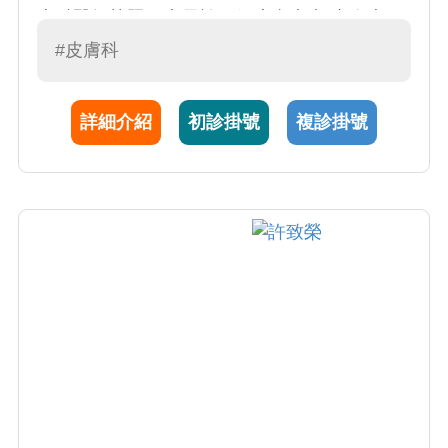
專科醫師執照。專長於一般皮膚疾病(青春痘、
香港腳、體癬、蕁麻疹、濕疹、脂漏性皮膚
#皮膚科
炎)、老人皮膚疾病、慢性蕁麻疹、乾癬、異位
性皮膚炎、癢疹、白斑、皮膚感染疾患、指甲
詳細介紹
初診掛號
複診掛號
疾患、落髮疾患、皮膚腫瘤。