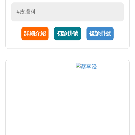
科醫師執照。謝醫師為人和善，視病猶親，專
長於一般皮膚病 (濕疹、蕁麻疹、青春痘、藥物
#皮膚科
疹) 、免疫疾患 (乾癬、異位性皮膚炎、白斑)
、指甲/毛髮疾患、感染疾患 (帶狀皰疹、疥
詳細介紹
初診掛號
複診掛號
瘡、黴菌感染)、皮膚腫瘤、美容醫學等。