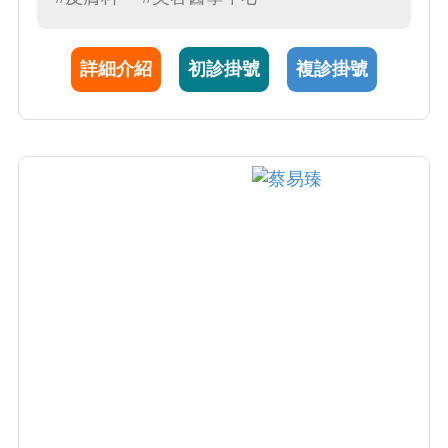
到疾病良好控制。 3.致力於成人與兒童異位性
皮膚炎治療，包含非類固醇藥膏治療，濕膚療
詳細介紹
初診掛號
複診掛號
法，系統性免疫調節劑與照光療法，特別是對
於反覆發作難以控制的患者，施打生物製劑注
射，予以長期穩定。 4..擅長於白斑治療，從輕
微到廣泛罹病狀況，選擇局部與系統性免疫調
節劑，搭配照光治療（傳統窄波紫外線B光與
308nm準分子光），頑固性病情則輔以二氧化
碳飛梭雷射治療，加強外用藥膏與光照深度的
效果。 5.專精於嵌甲與捲甲處置，以微侵入性
指甲矯正支撐器治療，提供病人有別於傳統侵
入性指甲拔除手術的方式。 6.擅長各式斑點分
析，提供適合的雷射美容治療（包含最新皮秒
雷射）。