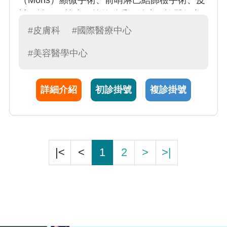
（Mohs）顯微手術、前哨淋巴結篩檢手術、皮
瓣修補術，植皮術等外科手術治療。許醫師亦
擅長於各種微創美容手術與光電雷射醫療；包
#皮膚科
#國際醫療中心
括：痘疤整型及磨皮治療、微創狐臭手術、無
#美容醫學中心
創微波狐臭治療、微創雷射囊腫摘除術、微創
靜脈瘤鉤除術、抽脂及脂肪移植、雷射除痣除
斑、微血管擴張及血管瘤雷射治療、脈衝光回
詳細介紹
初診掛號
複診掛號
春治療、無創3TO趾甲矯正治療。
|<
<
1
2
>
>|