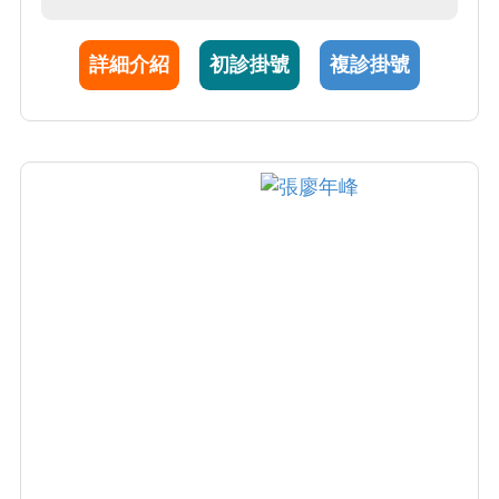
製劑治療。亦特別專精於化療及標靶藥物治療
相關皮膚副作用之處理。
詳細介紹
初診掛號
複診掛號