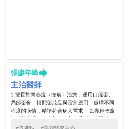
張廖年峰
主治醫師
1.擅長於青春痘（痤瘡）治療，運用口服藥、
局部藥膏，搭配藥妝品與雷射應用，處理不同
程度的病情，精準符合病人需求。 2.專精乾癬
診斷與處理，從局部外用藥膏選擇，光照治
療，傳統口服用藥，進階到注射生物製劑，達
#皮膚科
#美容醫學中心