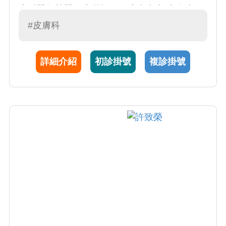
專科醫師執照。專長於一般皮膚疾病(青春痘、
香港腳、體癬、蕁麻疹、濕疹、脂漏性皮膚
#皮膚科
炎)、老人皮膚疾病、慢性蕁麻疹、乾癬、異位
性皮膚炎、癢疹、白斑、皮膚感染疾患、指甲
詳細介紹
初診掛號
複診掛號
疾患、落髮疾患、皮膚腫瘤。