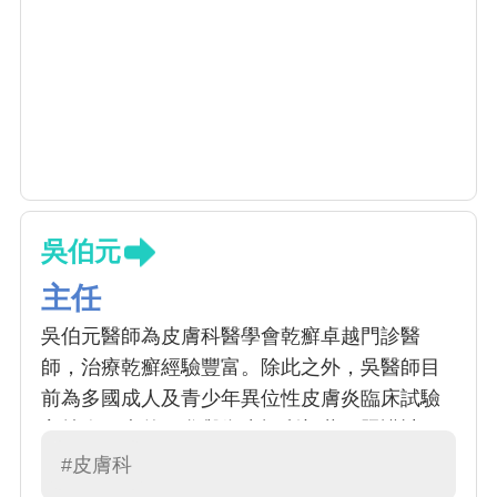
吳伯元
主任
吳伯元醫師為皮膚科醫學會乾癬卓越門診醫
師，治療乾癬經驗豐富。除此之外，吳醫師目
前為多國成人及青少年異位性皮膚炎臨床試驗
主持人，也曾經參與衛生福利部共同照護計
畫，對於嚴重異位性皮膚炎，提供更多的治療
#皮膚科
選項。 除此之外，對於其他皮膚搔癢性疾病特