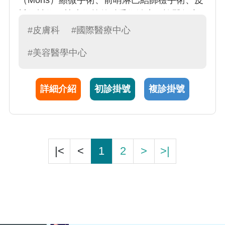
（Mohs）顯微手術、前哨淋巴結篩檢手術、皮
瓣修補術，植皮術等外科手術治療。許醫師亦
擅長於各種微創美容手術與光電雷射醫療；包
#皮膚科
#國際醫療中心
括：痘疤整型及磨皮治療、微創狐臭手術、無
#美容醫學中心
創微波狐臭治療、微創雷射囊腫摘除術、微創
靜脈瘤鉤除術、抽脂及脂肪移植、雷射除痣除
斑、微血管擴張及血管瘤雷射治療、脈衝光回
詳細介紹
初診掛號
複診掛號
春治療、無創3TO趾甲矯正治療。
|<
<
1
2
>
>|