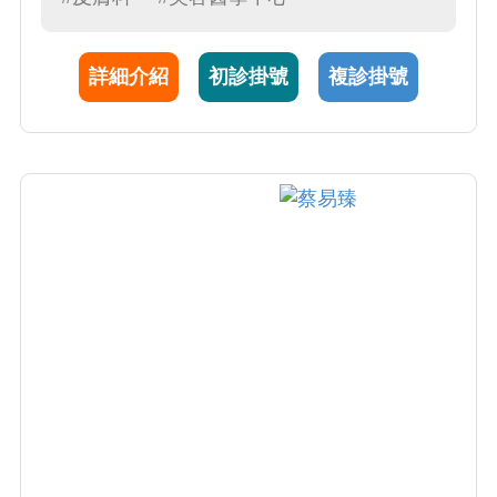
到疾病良好控制。 3.致力於成人與兒童異位性
皮膚炎治療，包含非類固醇藥膏治療，濕膚療
詳細介紹
初診掛號
複診掛號
法，系統性免疫調節劑與照光療法，特別是對
於反覆發作難以控制的患者，施打生物製劑注
射，予以長期穩定。 4..擅長於白斑治療，從輕
微到廣泛罹病狀況，選擇局部與系統性免疫調
節劑，搭配照光治療（傳統窄波紫外線B光與
308nm準分子光），頑固性病情則輔以二氧化
碳飛梭雷射治療，加強外用藥膏與光照深度的
效果。 5.專精於嵌甲與捲甲處置，以微侵入性
指甲矯正支撐器治療，提供病人有別於傳統侵
入性指甲拔除手術的方式。 6.擅長各式斑點分
析，提供適合的雷射美容治療（包含最新皮秒
雷射）。