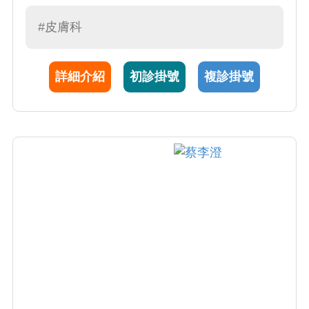
科醫師執照。謝醫師為人和善，視病猶親，專
長於一般皮膚病 (濕疹、蕁麻疹、青春痘、藥物
#皮膚科
疹) 、免疫疾患 (乾癬、異位性皮膚炎、白斑)
、指甲/毛髮疾患、感染疾患 (帶狀皰疹、疥
詳細介紹
初診掛號
複診掛號
瘡、黴菌感染)、皮膚腫瘤、美容醫學等。