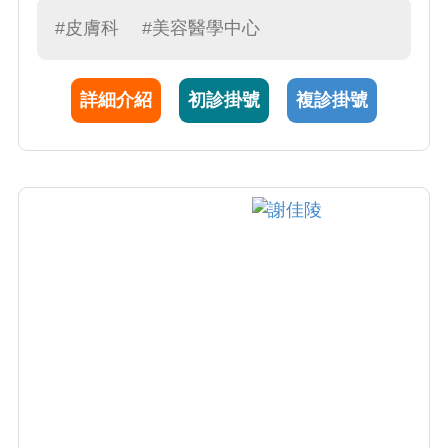
炎、白斑及其他色素疾病、感染疾患、指甲疾
#皮膚科
#美容醫學中心
患、落髮疾患、各種皮膚腫瘤。沈醫師對待病
患親切、有耐心，從局部外用藥膏選擇，光照
詳細介紹
初診掛號
複診掛號
治療，傳統口服用藥，進階到注射生物製劑，
美容醫學，光動力治療皆能提供病患專業及完
整的皮膚照護