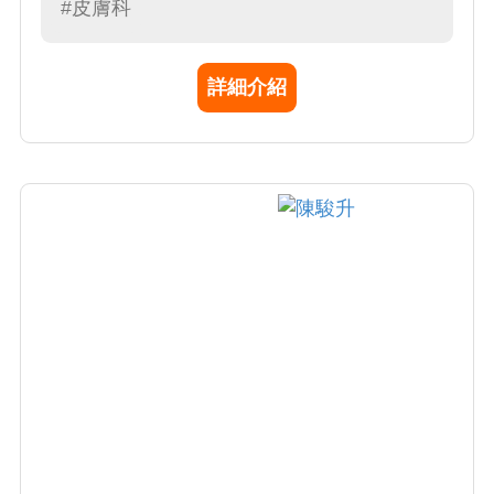
包含傳統藥物、照光及最新之生物製劑治療。
#皮膚科
蔡醫師亦專長於微整形與各種雷射醫療美容，
包括：痘疤整型、雷射除痣除斑（溶脂、磨
詳細介紹
皮、美白淨膚）、微血管擴張及血管瘤雷射、
電波拉皮除皺、脈衝光治療。