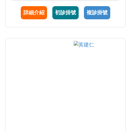
別有興趣，包含蕁麻疹、尿毒性搔癢、藥物疹
詳細介紹
初診掛號
複診掛號
及皮膚過敏等等。 其他則為一般皮膚腫瘤診
斷，青春痘，黴菌感染及雷射醫學美容。