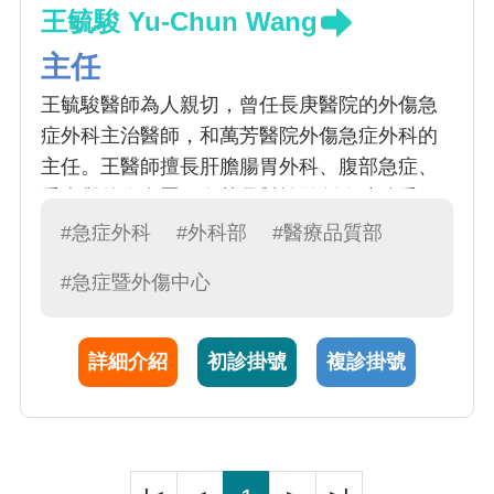
王毓駿 Yu-Chun Wang
主任
王毓駿醫師為人親切，曾任長庚醫院的外傷急
症外科主治醫師，和萬芳醫院外傷急症外科的
主任。王醫師擅長肝膽腸胃外科、腹部急症、
重症與外傷處置，尤其是對於微創腹腔鏡手術
治療非常嫻熟專精；除提供專業服務造福無數
#急症外科
#外科部
#醫療品質部
病患外，王醫師亦致力於臨床教學，給予實習
#急症暨外傷中心
醫學生精闢的說明與研析，深受醫學生們的愛
戴與推崇。更多次獲邀至各醫學研討會專題擔
任講師，幽默風趣深入淺出的演講深受好評
詳細介紹
初診掛號
複診掛號