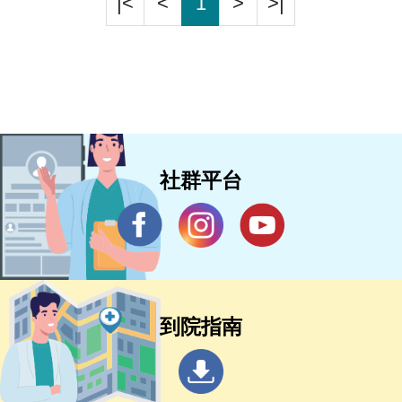
|<
<
1
>
>|
社群平台
到院指南