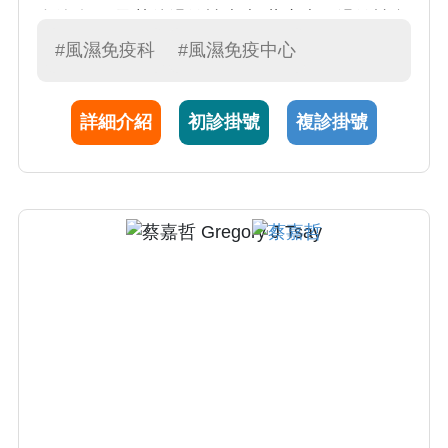
血管炎…)及其他過敏性疾病(蕁麻疹、過敏性鼻
炎、氣喘....) 2.風濕免疫疾病重要在於早期診
#風濕免疫科
#風濕免疫中心
斷、早期給予適當的治療。黃醫師尤其專精於
類風濕性關節炎、紅斑性狼瘡和僵直性脊椎炎
詳細介紹
初診掛號
複診掛號
之診斷，治療和照護。累積多年經驗和研究並
發表於國外風濕病雜誌共80餘篇。