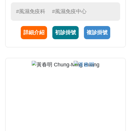
國醫藥大學醫學系，於台中榮總完成住院醫師
與專科訓練，2004-2009年獲東海大學分子過敏
#風濕免疫科
#風濕免疫中心
學博士，曾赴美國約翰霍普金斯大學及哈佛醫
學院進修。歷任台中榮總過敏免疫風濕科主
詳細介紹
初診掛號
複診掛號
任、內科部副部主任，並曾任中華民國免疫學
會副理事長及中華民國風濕病醫學會祕書長，
現仍為兩學會之理事。陳醫師診療病人細心且
親切，2009年榮獲商業周刊台灣百大良醫。