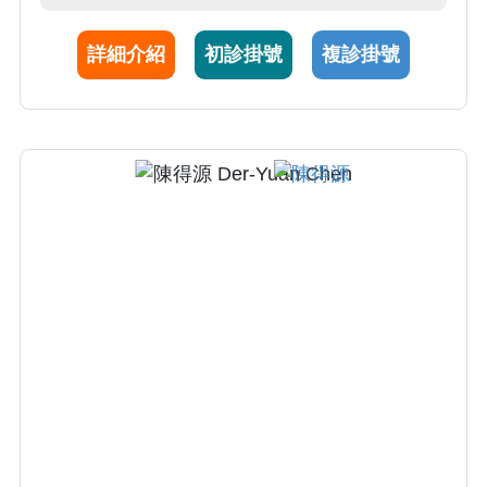
國附醫院長室顧問及中國醫大講座教授。研究
領域包括自體免疫疾病(如SLE及RA)與結締組
詳細介紹
初診掛號
複診掛號
織疾病併發間質肺病變。研究團隊主開發新穎
診斷標誌及預測間質肺病變之病程標誌近30年
來，擔任至少50項新藥跨國臨床試驗(第I-III期)
主持人， 收案人數及品質多次居全球之冠。