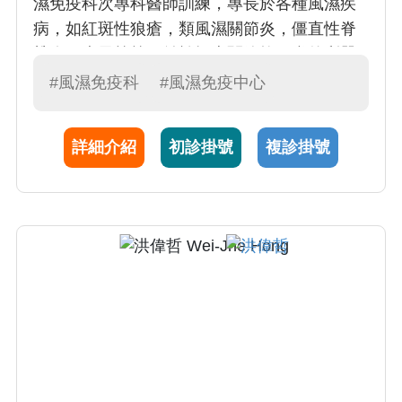
濕免疫科次專科醫師訓練，專長於各種風濕疾
病，如紅斑性狼瘡，類風濕關節炎，僵直性脊
椎炎，痛風等等。並於探查關節軟組織的利器 -
- 軟組織超音波上有所專精。且熱忱於教學方
#風濕免疫科
#風濕免疫中心
面，目前具有 PGY 導師資格，通過國家 OSCE
考官認證，並為五年級醫學生以及住院醫師之
詳細介紹
初診掛號
複診掛號
教學推動人