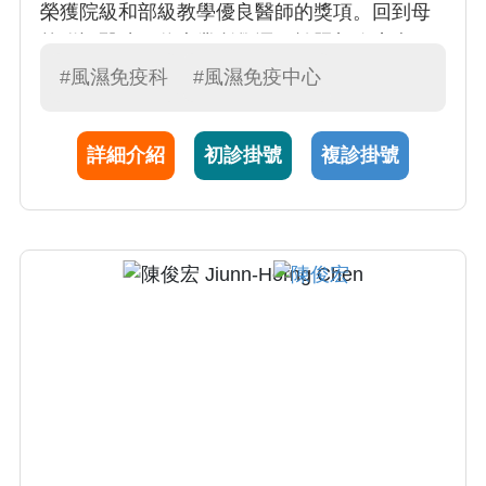
榮獲院級和部級教學優良醫師的獎項。回到母
校附設醫院，將專業所學運用於照顧臨床病
人，希冀病患皆能遠離病痛回歸正常生活，並
#風濕免疫科
#風濕免疫中心
於110及113年度獲頒醫院優良主治醫師。
詳細介紹
初診掛號
複診掛號