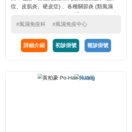
症、皮肌炎、硬皮症) 、各種關節炎 (類風濕
性，僵直性脊椎炎，痛風，退化性關節炎、纖
維肌痛症、骨質疏鬆症) 、以及蕁痲疹，氣喘，
#風濕免疫科
#風濕免疫中心
過敏。陳醫師曾擔任加拿大卑詩大學 (UBC) 內
科部風濕科臨床研究員，以及卑詩省針灸中醫
詳細介紹
初診掛號
複診掛號
聯盟副理事長。陳醫師近年發表有關痛風、纖
維肌痛症，以及類風濕關節炎等疾病在國外重
要風濕病期刊，包括：關節炎與風濕病、風濕
病年鑑、風濕病雜誌等，並因此而參與制定
2015全世界痛風診斷分類準則、2013台灣痛風
指引，並與台灣纖維肌痛症諮詢委員會，以推
廣纖維肌痛症之衛生教育。