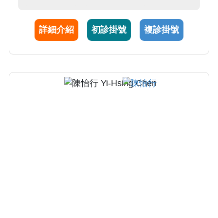
域包括自體免疫疾病(如SLE及RA)與自體發炎
疾病(AOSD)免疫致病機轉、感染與免疫發炎關
詳細介紹
初診掛號
複診掛號
聯性，及標靶藥物安全性。由於SLE研究的傑
出表現，獲我國免疫學會學術研究獎，參與亞
太SLE診療建議(Lancet Rheumatology2022)。
AOSD研究表現卓越，已發表35篇SCI論文且為
風濕學教科書引用多次，於2020年獲全球前2%
科學家之殊榮。截至2024年已發表262篇SCI期
刊論文引用超過11,000次。