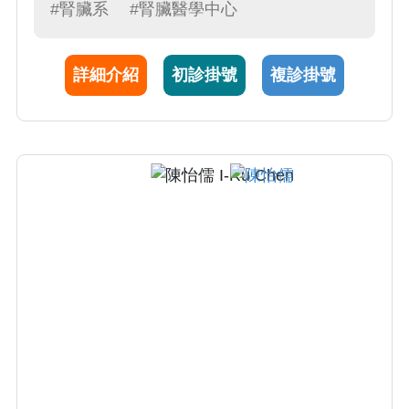
通常以血尿、蛋白尿、電解質異常、水腫、伴
#腎臟系
#腎臟醫學中心
隨高血壓等症狀表現；而慢性腎功能衰竭（簡
稱慢性腎衰）的病人必須考慮接受透析治療、
詳細介紹
初診掛號
複診掛號
血液透析、腹膜透析以及重症透析治療
112年傑出主治醫師