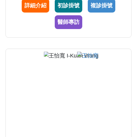
詳細介紹
初診掛號
複診掛號
慢性腎衰）的病人必須考慮接受透析治療、血
液透析、腹膜透析以及重症透析治療
醫師專訪
112年傑出主治醫師