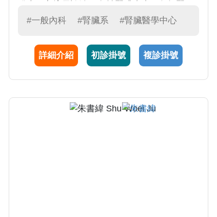
發症。亦擅長診治1) 急性腎臟疾病：包括腎
病、腎絲球炎、腎盂腎炎、急性腎衰竭等、 2)
#一般內科
#腎臟系
#腎臟醫學中心
慢性腎臟病治療及防治、3) 透析治療包括血液
透析及腹膜透析、4) 糖尿病及高血壓引起的腎
詳細介紹
初診掛號
複診掛號
病變、5) 尿液檢驗異常，包括血尿或蛋白尿、
6) 電解質異常、7) 全身或局部水腫、8) 泌尿系
統結石。