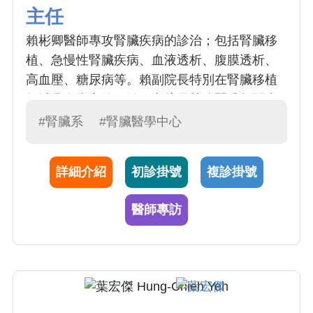
主任
賴彬卿醫師專攻腎臟疾病的診治；包括腎臟移
植、急慢性腎臟疾病、血液透析、腹膜透析、
高血壓、糖尿病等。賴副院長特別在腎臟移植
領域具有豐富的經驗，亦擅長其他腎臟相關疾
病。腎臟疾病通常以血尿、蛋白尿、電解質異
#腎臟系
#腎臟醫學中心
常、水腫、伴隨高血壓等症狀表現；而慢性腎
功能衰竭（簡稱慢性腎衰）的病人必須考慮接
詳細介紹
初診掛號
複診掛號
受血液透析、腹膜透析或腎臟移植治療。
醫師專訪