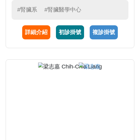
(100 例)、腎臟超音波 (60 例)、一般腎臟病診
#腎臟系
#腎臟醫學中心
療 (150 例)。腎臟疾病通常以血尿、蛋白尿、
電解質異常、水腫、伴隨高血壓等症狀表現；
詳細介紹
初診掛號
複診掛號
而慢性腎功能衰竭（簡稱慢性腎衰）的病人必
須考慮接受透析治療