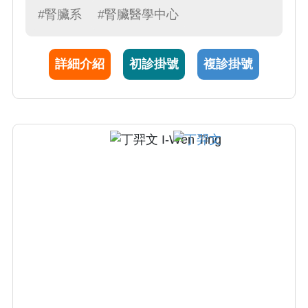
炎、電解質異常、一般內科疾病、及懷孕相關
#腎臟系
#腎臟醫學中心
的腎衰竭，給予慢性腎衰竭後續的治療:血液透
析、腹膜透析、腎臟移植患者、以及腎臟末期
詳細介紹
初診掛號
複診掛號
的安寧照護。