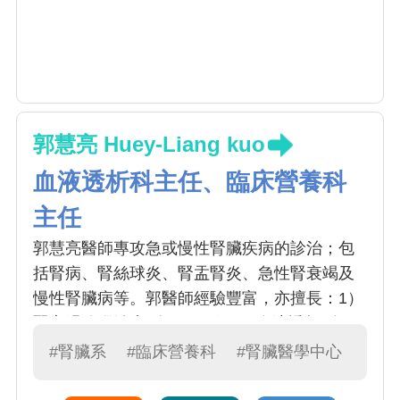
郭慧亮 Huey-Liang kuo
血液透析科主任、臨床營養科
主任
郭慧亮醫師專攻急或慢性腎臟疾病的診治；包
括腎病、腎絲球炎、腎盂腎炎、急性腎衰竭及
慢性腎臟病等。郭醫師經驗豐富，亦擅長：1）
腎衰竭追蹤治療 (每月 20 例) 、血液透析 (每月
100 例) 、腹膜透析 (每月 40 例) 。腎臟疾病通
#腎臟系
#臨床營養科
#腎臟醫學中心
常以血尿、蛋白尿、 電解質異常、水腫、伴隨
高血壓等症狀表現；而慢性腎功能衰竭（簡稱