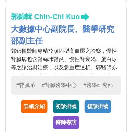
郭錦輯 Chin-Chi Kuo
大數據中心副院長、醫學研究
部副主任
郭錦輯醫師專精於頑固型高血壓之診察，慢性
腎臟病包含腎絲球腎炎、慢性腎衰竭、蛋白尿
等之診治與治療，以及急重症透析。郭醫師亦
專注於腎病防治，特別是腎毒性環境因子之風
險評估。郭醫師亦為本院大數據中心主任，結
#腎臟系
#腎臟醫學中心
#醫學研究部
合大數據科學，積極開發遠距腎病照護系統，
期能有效增進腎病病友照護品質。
詳細介紹
初診掛號
複診掛號
醫師專訪