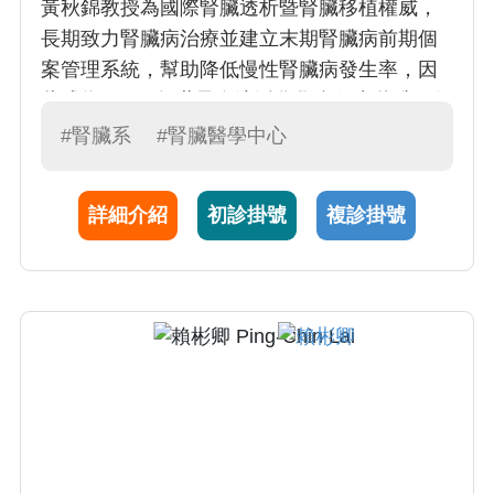
黃秋錦教授為國際腎臟透析暨腎臟移植權威，
長期致力腎臟病治療並建立末期腎臟病前期個
案管理系統，幫助降低慢性腎臟病發生率，因
此成為 2011 年世界血液淨化學會傑出獎唯一得
獎人，也是華人地區第一位獲此殊榮的腎臟科
#腎臟系
#腎臟醫學中心
醫師。黃秋錦教授在血液及腹膜透析、腎臟移
植以及各種腎臟疾病的診治經驗豐富，是國際
詳細介紹
初診掛號
複診掛號
知名的腎臟專家。黃教授帶領之腎臟醫學中
心，改善了無數末期腎臟病患者的健康品質。
她也是全國第一位推動居家血液透析的先驅，
並致力於建立居家透析安全監控系統，期待能
為台灣末期腎病病人提供頂級血液透析治療。