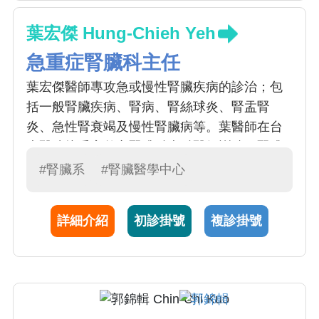
葉宏傑 Hung-Chieh Yeh
急重症腎臟科主任
葉宏傑醫師專攻急或慢性腎臟疾病的診治；包
括一般腎臟疾病、腎病、腎絲球炎、腎盂腎
炎、急性腎衰竭及慢性腎臟病等。葉醫師在台
大醫院接受完整之腎臟科專科醫師訓練。腎臟
疾病通常以血尿、蛋白尿、 電解質異常、水
#腎臟系
#腎臟醫學中心
腫、伴隨高血壓等症狀表現；而慢性腎功能衰
竭（簡稱慢性腎衰）的病人必須考慮接受透析
詳細介紹
初診掛號
複診掛號
治療、血液透析、腹膜透析以及重症透析治
療。葉醫師亦是這一方面治療的專家。