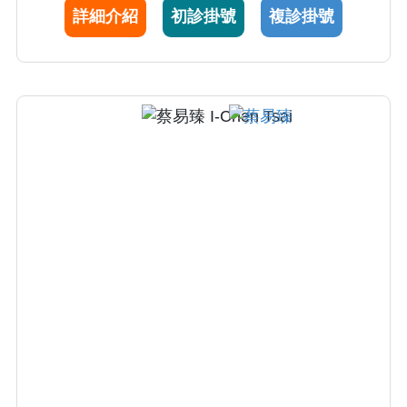
詳細介紹
初診掛號
複診掛號
法，系統性免疫調節劑與照光療法，特別是對
於反覆發作難以控制的患者，施打生物製劑注
射，予以長期穩定。 4..擅長於白斑治療，從輕
微到廣泛罹病狀況，選擇局部與系統性免疫調
節劑，搭配照光治療（傳統窄波紫外線B光與
308nm準分子光），頑固性病情則輔以二氧化
碳飛梭雷射治療，加強外用藥膏與光照深度的
效果。 5.專精於嵌甲與捲甲處置，以微侵入性
指甲矯正支撐器治療，提供病人有別於傳統侵
入性指甲拔除手術的方式。 6.擅長各式斑點分
析，提供適合的雷射美容治療（包含最新皮秒
雷射）。