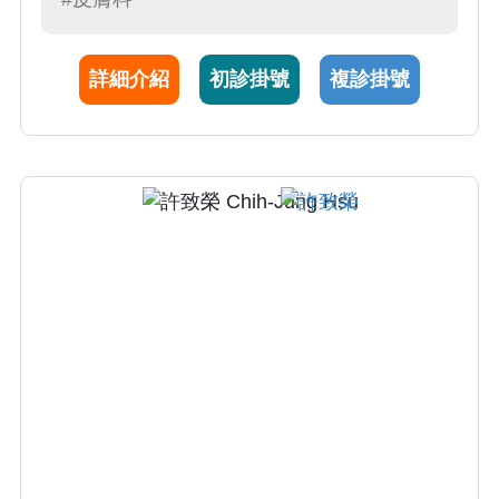
炎)、老人皮膚疾病、慢性蕁麻疹、乾癬、異位
性皮膚炎、癢疹、白斑、皮膚感染疾患、指甲
詳細介紹
初診掛號
複診掛號
疾患、落髮疾患、皮膚腫瘤。