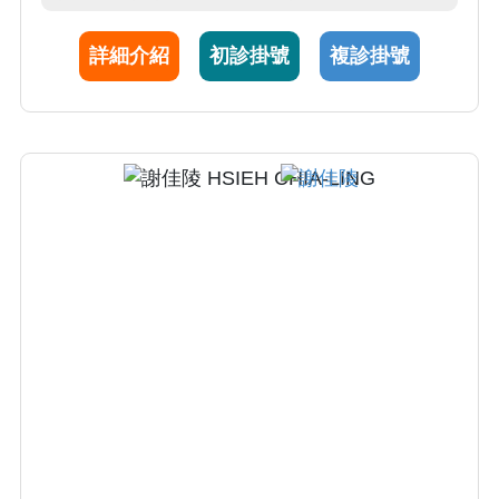
患、落髮疾患、各種皮膚腫瘤。沈醫師對待病
患親切、有耐心，從局部外用藥膏選擇，光照
詳細介紹
初診掛號
複診掛號
治療，傳統口服用藥，進階到注射生物製劑，
美容醫學，光動力治療皆能提供病患專業及完
整的皮膚照護