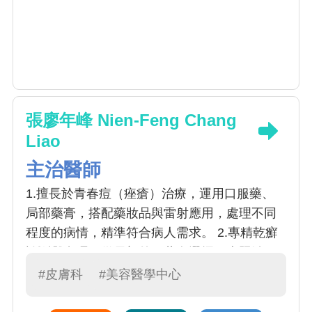
張廖年峰 Nien-Feng Chang
Liao
主治醫師
1.擅長於青春痘（痤瘡）治療，運用口服藥、
局部藥膏，搭配藥妝品與雷射應用，處理不同
程度的病情，精準符合病人需求。 2.專精乾癬
診斷與處理，從局部外用藥膏選擇，光照治
療，傳統口服用藥，進階到注射生物製劑，達
#皮膚科
#美容醫學中心
到疾病良好控制。 3.致力於成人與兒童異位性
皮膚炎治療，包含非類固醇藥膏治療，濕膚療