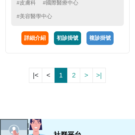
擅長於各種微創美容手術與光電雷射醫療；包
#皮膚科
#國際醫療中心
括：痘疤整型及磨皮治療、微創狐臭手術、無
#美容醫學中心
創微波狐臭治療、微創雷射囊腫摘除術、微創
靜脈瘤鉤除術、抽脂及脂肪移植、雷射除痣除
斑、微血管擴張及血管瘤雷射治療、脈衝光回
詳細介紹
初診掛號
複診掛號
春治療、無創3TO趾甲矯正治療。
|<
<
1
2
>
>|
社群平台