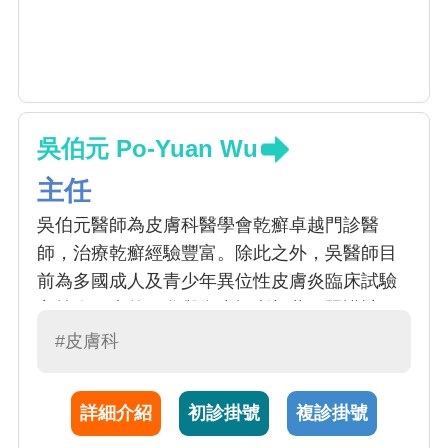
吳伯元 Po-Yuan Wu
主任
吳伯元醫師為皮膚科醫學會乾癬卓越門診醫
師，治療乾癬經驗豐富。除此之外，吳醫師目
前為多國成人及青少年異位性皮膚炎臨床試驗
主持人，也曾經參與衛生福利部共同照護計
畫，對於嚴重異位性皮膚炎，提供更多的治療
#皮膚科
選項。 除此之外，對於其他皮膚搔癢性疾病特
別有興趣，包含蕁麻疹、尿毒性搔癢、藥物疹
詳細介紹
初診掛號
複診掛號
及皮膚過敏等等。 其他則為一般皮膚腫瘤診