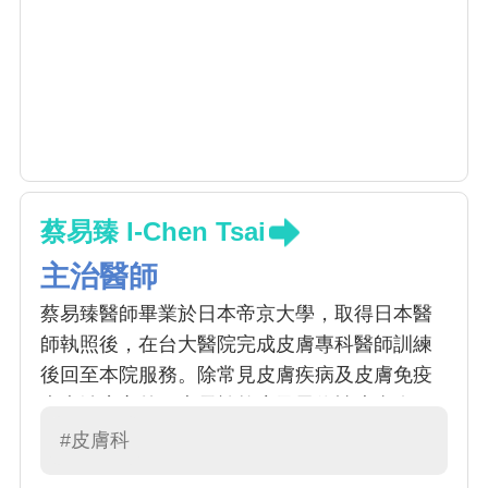
蔡易臻 I-Chen Tsai
主治醫師
蔡易臻醫師畢業於日本帝京大學，取得日本醫
師執照後，在台大醫院完成皮膚專科醫師訓練
後回至本院服務。除常見皮膚疾病及皮膚免疫
疾病治療之外，專長於乾癬及異位性皮膚炎，
包含傳統藥物、照光及最新之生物製劑治療。
#皮膚科
蔡醫師亦專長於微整形與各種雷射醫療美容，