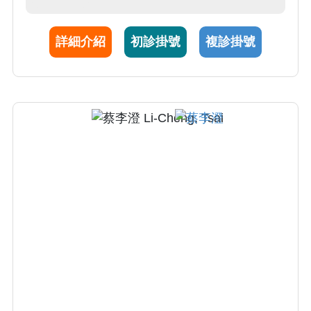
疹) 、免疫疾患 (乾癬、異位性皮膚炎、白斑)
、指甲/毛髮疾患、感染疾患 (帶狀皰疹、疥
詳細介紹
初診掛號
複診掛號
瘡、黴菌感染)、皮膚腫瘤、美容醫學等。