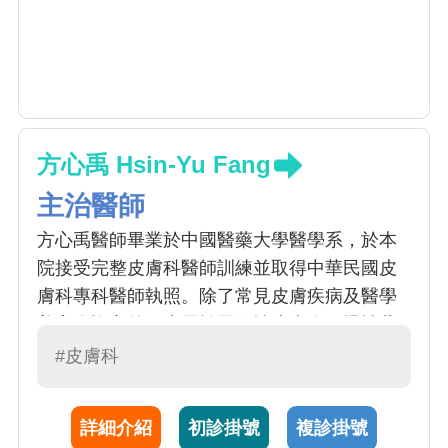
方心禹 Hsin-Yu Fang
主治醫師
方心禹醫師畢業於中國醫藥大學醫學系，於本
院接受完整皮膚科醫師訓練並取得中華民國皮
膚科專科醫師執照。除了常見皮膚疾病及醫學
美容咨詢之外，專長於異位性皮膚炎、慢性蕁
麻疹及乾癬治療，包含傳統藥物、照光及生物
#皮膚科
製劑治療。亦特別專精於化療及標靶藥物治療
相關皮膚副作用之處理。
詳細介紹
初診掛號
複診掛號