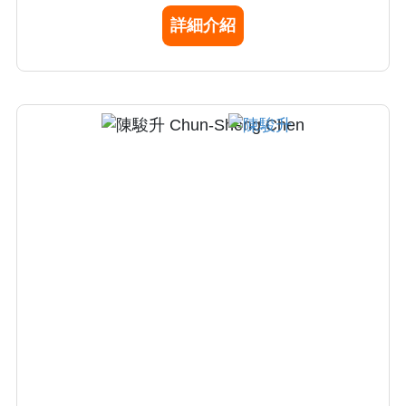
包括：痘疤整型、雷射除痣除斑（溶脂、磨
詳細介紹
皮、美白淨膚）、微血管擴張及血管瘤雷射、
電波拉皮除皺、脈衝光治療。