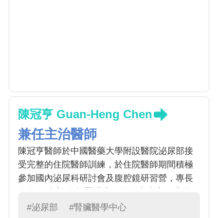
陳冠亨 Guan-Heng Chen
兼任主治醫師
陳冠亨醫師於中國醫藥大學附設醫院泌尿部接
受完整的住院醫師訓練，於住院醫師期間積極
參加國內泌尿科研討會及腹腔鏡研習營，專長
在泌尿腫瘤 (包括腎臟癌、泌尿上皮癌、膀胱
癌、攝護腺癌及睪丸癌')、尿路結石、前列腺肥
#泌尿部
#腎臟醫學中心