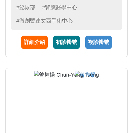
達文西機器手臂手術、攝護腺雷射(綠光)手術、
#泌尿部
#腎臟醫學中心
軟式輸尿管鏡、微創疝氣手術、包皮槍手術、
#微創暨達文西手術中心
無痛結紮手術 4.腎臟移植專科醫師
詳細介紹
初診掛號
複診掛號