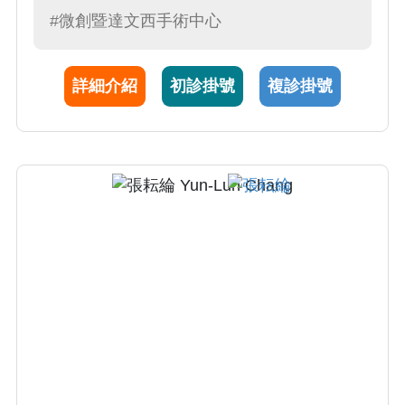
大、腹腔鏡手術、性功能障礙、包皮環切、疝
#微創暨達文西手術中心
氣修補、輸精管結紮等等。
詳細介紹
初診掛號
複診掛號