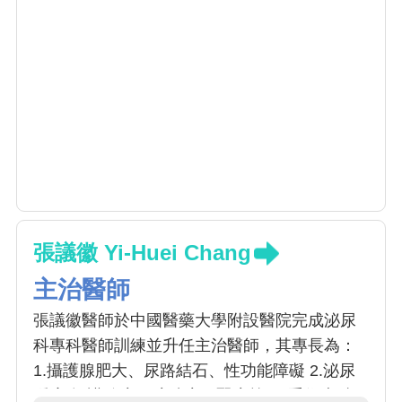
張議徽 Yi-Huei Chang
主治醫師
張議徽醫師於中國醫藥大學附設醫院完成泌尿
科專科醫師訓練並升任主治醫師，其專長為：
1.攝護腺肥大、尿路結石、性功能障礙 2.泌尿
腫瘤(攝護腺癌、膀胱癌、腎癌等) 3.手術專精: