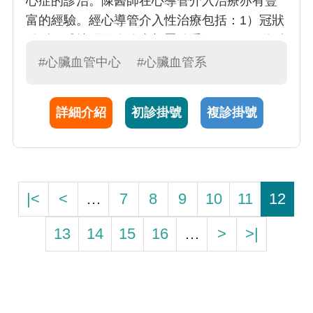
心症的診治。陳醫師在心導管介入治療亦有豐
富的經驗。經心導管介入性治療包括：1）冠狀
動脈氣球擴張及血管支架置放手術、2）頸動脈
及周邊血管治療。心導管介入治療的發展，帶
#心臟血管中心
#心臟血管系
動了心臟血管醫學的進步，更創造許多替代開
刀的療法，減輕心血管疾病患者的痛苦，更有
詳細介紹
初診掛號
複診掛號
效地延長了患者的壽命
|<
<
…
7
8
9
10
11
12
13
14
15
16
…
>
>|