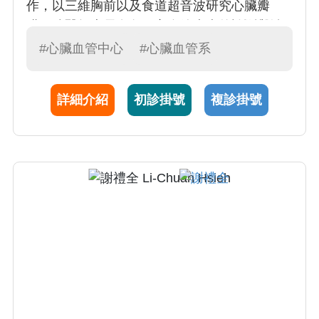
作，以三維胸前以及食道超音波研究心臟瓣
膜。陳醫師專長在各種心血管疾病的診斷與治
療，對於冠心症，心臟衰竭，心律不整，瓣膜
#心臟血管中心
#心臟血管系
性心臟病，肺高壓，新陳代謝症候群，高血
壓，高血脂以及糖尿病，均有深入的專研與經
詳細介紹
初診掛號
複診掛號
驗。陳醫師亦專精於心臟科急重症病患的照
料，為重症醫學會專科指導醫師。