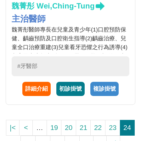
魏菁彤 Wei,Ching-Tung
主治醫師
魏菁彤醫師專長在兒童及青少年(1)口腔預防保
健、齲齒預防及口腔衛生指導(2)齲齒治療、兒
童全口治療重建(3)兒童看牙恐懼之行為誘導(4)
兒童及青少年齒列不正、長牙、換牙評估(5)兒
童及青少年牙齒外傷急症處理及(6)全身麻醉、
#牙醫部
笑氣麻醉下之兒童全口治療
詳細介紹
初診掛號
複診掛號
|<
<
…
19
20
21
22
23
24