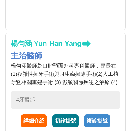
楊勻涵 Yun-Han Yang
主治醫師
楊勻涵醫師為口腔顎面外科專科醫師，專長在
(1)複雜性拔牙手術與阻生齒拔除手術(2)人工植
牙暨相關重建手術 (3) 顳顎關節疾患之治療 (4)
頭頸部齒源性感染治療 (5)顎骨骨折及顏面外傷
處理 (6)顎顏面畸形暨咬合功能異常的診治(7)
#牙醫部
口腔良性及惡性腫瘤切除。
詳細介紹
初診掛號
複診掛號