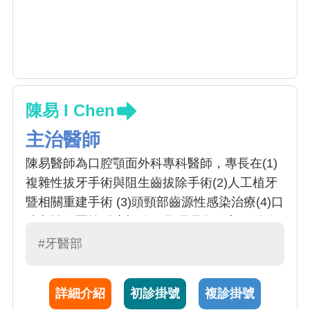
陳易 I Chen
主治醫師
陳易醫師為口腔顎面外科專科醫師，專長在(1)
複雜性拔牙手術與阻生齒拔除手術(2)人工植牙
暨相關重建手術 (3)頭頸部齒源性感染治療(4)口
腔良性及惡性腫瘤切除(5)顎骨骨折及顏面外傷
處理 (6)顎顏面畸形暨咬合功能異常的診治(7)顳
#牙醫部
顎關節疾患之治療。
詳細介紹
初診掛號
複診掛號