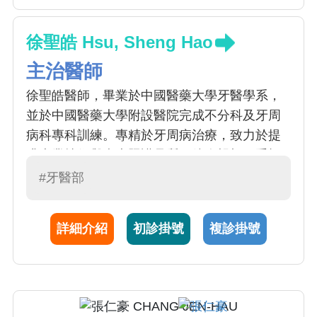
徐聖皓 Hsu, Sheng Hao
主治醫師
徐聖皓醫師，畢業於中國醫藥大學牙醫學系，
並於中國醫藥大學附設醫院完成不分科及牙周
病科專科訓練。專精於牙周病治療，致力於提
升專業技術與病患照護品質。待人親切、重視
團隊合作，與同事相處融洽，亦善於與病患溝
#牙醫部
通，耐心傾聽並設身處地為病患著想，期望以
專業與同理心提供最合適的治療。
詳細介紹
初診掛號
複診掛號