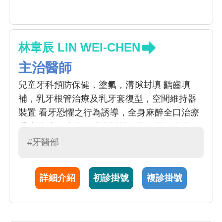
林韋辰 LIN WEI-CHEN
主治醫師
兒童牙科預防保健，塗氟，溝隙封填 齲齒填
補，乳牙根管治療及乳牙套復型，空間維持器
裝置 看牙恐懼之行為誘導，全身麻醉全口治療
重建 兒童及青少年咬合誘導，換牙長牙多生牙
之評估 兒童及青少年牙齒外傷急症處理
#牙醫部
詳細介紹
初診掛號
複診掛號