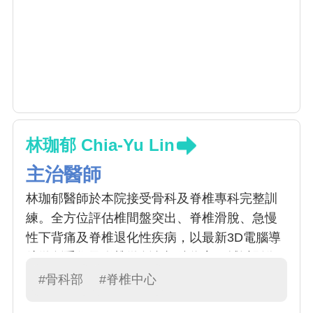
林珈郁 Chia-Yu Lin
主治醫師
林珈郁醫師於本院接受骨科及脊椎專科完整訓
練。全方位評估椎間盤突出、脊椎滑脫、急慢
性下背痛及脊椎退化性疾病，以最新3D電腦導
航微創手術及脊椎微創內視鏡為主，輔以影像
導引神經阻斷及藥物注射進行治療，配合運動
#骨科部
#脊椎中心
及骨質評估治療，提供民眾在不同嚴重度及不