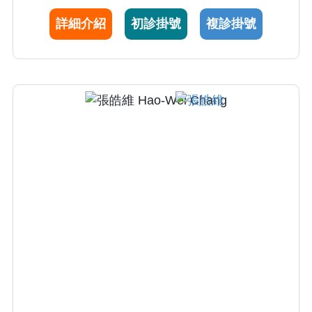
療、關節注射及軟骨再生治療、微創型人工關
詳細介紹
初診掛號
複診掛號
節置換、人工關節感染治療及再翻修、骨質疏
鬆治療及上下肢複雜性外傷骨折復位手術。