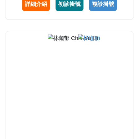
詳細介紹
初診掛號
複診掛號
背矯正與複雜翻修，處理困難病例經驗豐富。
秉持「以患者為中心」，耐心傾聽，以專業與
同理心為病患量身打造精準、有效的治療，協
助減輕疼痛與恢復生活品質。