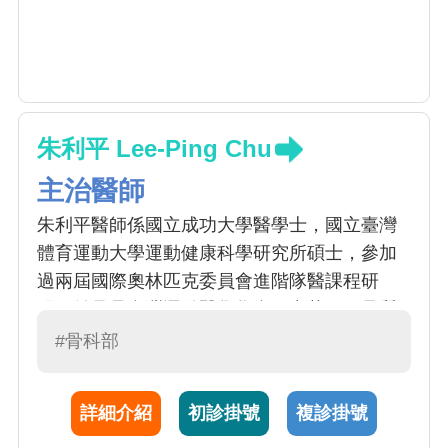
朱利平 Lee-Ping Chu
主治醫師
朱利平醫師係國立成功大學醫學士，國立臺灣
體育運動大學運動健康科學研究所碩士，參加
過兩屆國際奧林匹克委員會進階隊醫課程研
習，並且是台灣運動醫學學會，中華民國骨質
疏鬆症醫學會，中華民國醫用超音波學會，台
#骨科部
灣脊椎外科醫學會，台灣脊椎微創醫學會會
員。主要專長為一般骨科手術，運動醫學，骨
詳細介紹
初診掛號
複診掛號
質疏鬆症，脊椎外科。