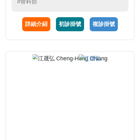
折，以微創方式達到更好預後。在運動醫學方
#骨科部
面，專精於使用微創關節鏡治療旋轉肌袖撕
裂、前後十字韌帶重建、半月板損傷、膝關節
詳細介紹
初診掛號
複診掛號
骨軟骨缺損、肩膀膝蓋關節沾粘解離等。