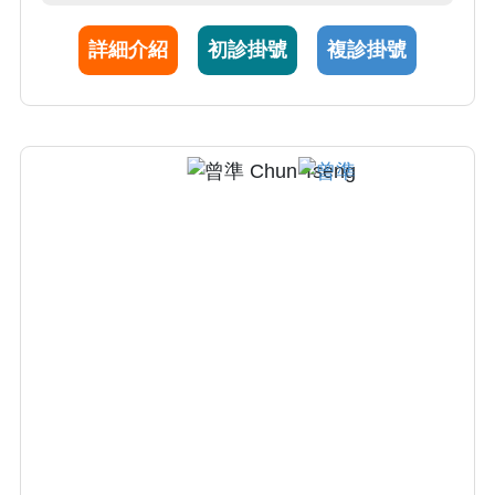
域，專精於使用肩關節鏡治療旋轉肌袖破裂、
詳細介紹
初診掛號
複診掛號
冷凍肩、慣性脫臼，以及使用膝關節鏡治療
前、後十字韌帶損傷、半月板損傷等等。除此
之外，亦活躍於此兩領域之醫學會，時時刻刻
更新最先進之治療技術，與世界趨勢接軌。