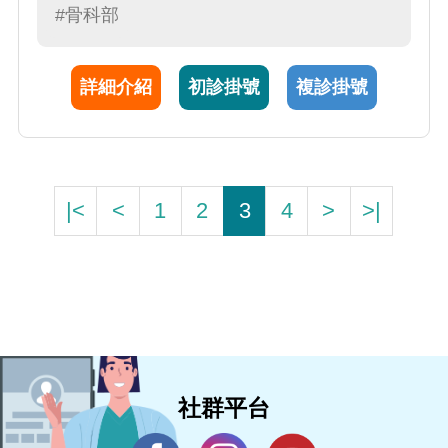
關節置換，提升精確度與病人預後。對退化性
#骨科部
關節炎提供注射治療、軟骨再生與細胞療法及
電腦輔助之保膝、保髖手術等多元化對策，同
詳細介紹
初診掛號
複診掛號
時也專精於人工關節感染之治療與再置換翻修
手術。對於骨質疏鬆及一般骨科疾病治療、上
下肢骨折之微創內固定手術也有豐富的經驗。
|<
<
1
2
3
4
>
>|
社群平台