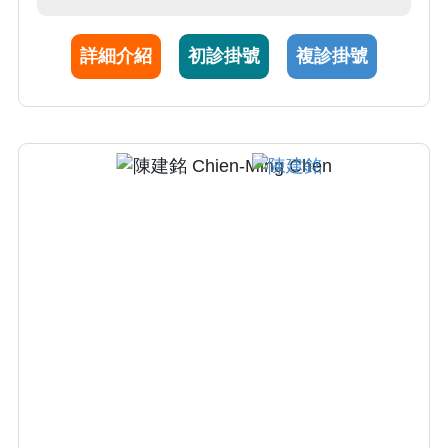
驗，致力以最小的組織破壞，換取最大的生活
品質改善。曾赴瑞士 Schulthess Klinik（AO
詳細介紹
初診掛號
複診掛號
Spine）、韓國 Nanoori Hospital、新加坡
National University Hospital、法國 CCV
Montpellier 脊椎中心等國際頂尖機構進修，持
續活躍於國際學術會議與同儕審查期刊發表。