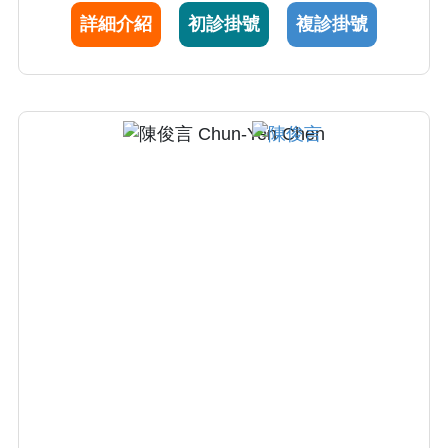
同健康狀態下最理想的治療方式。研究方面致
詳細介紹
初診掛號
複診掛號
力於3D電腦導航微創內視鏡手術及微創感染性
脊椎炎治療，有別於傳統脊椎手術，以最微創
而高效的方式提供患者另一個優質選擇。