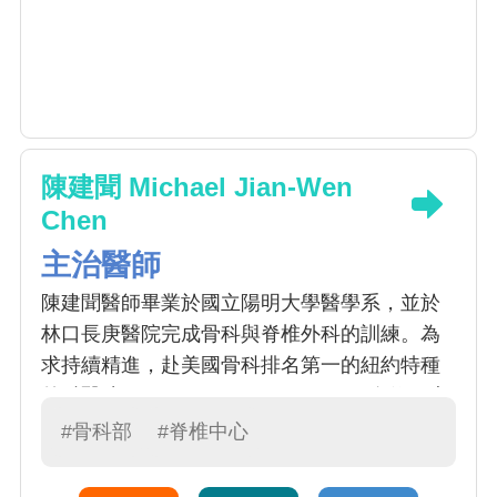
陳建聞 Michael Jian-Wen
Chen
主治醫師
陳建聞醫師畢業於國立陽明大學醫學系，並於
林口長庚醫院完成骨科與脊椎外科的訓練。為
求持續精進，赴美國骨科排名第一的紐約特種
外科醫院Hospital for Special Surgery進修，專
注高階脊椎手術，將國際技術與治療理念帶回
#骨科部
#脊椎中心
台灣。專長微創脊椎手術，傷口小、恢復快，
能有效減輕疼痛並縮短復原期；亦擅長嚴重駝