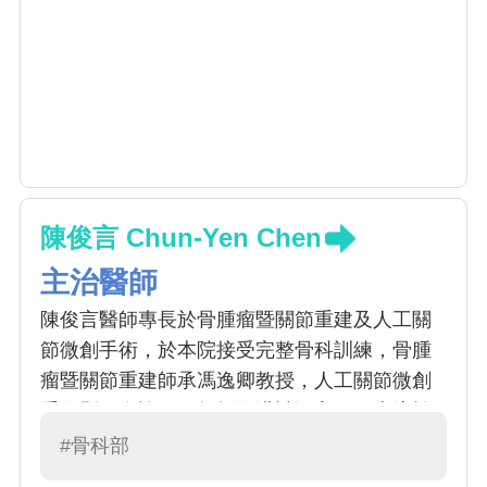
陳俊言 Chun-Yen Chen
主治醫師
陳俊言醫師專長於骨腫瘤暨關節重建及人工關
節微創手術，於本院接受完整骨科訓練，骨腫
瘤暨關節重建師承馮逸卿教授，人工關節微創
手術則習自許弘昌教授及洪誌鴻主任，專注於
各式骨骼肌肉系統腫瘤治療、軟組織腫瘤切除
#骨科部
及後續肢體保留重建手術、退化性關節炎治