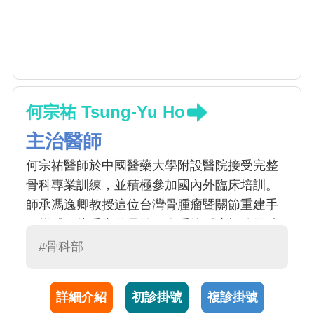
何宗祐 Tsung-Yu Ho
主治醫師
何宗祐醫師於中國醫藥大學附設醫院接受完整
骨科專業訓練，並積極參加國內外臨床培訓。
師承馮逸卿教授這位台灣骨腫瘤暨關節重建手
術權威，接受完整骨骼肌肉系統腫瘤切除及肢
體保留重建手術訓練；手外科暨顯微肢體重建
#骨科部
方面，師承邱詠証主任，主要專長在執行上、
下肢複雜性外傷骨折復位及顯微肢體重建手
詳細介紹
初診掛號
複診掛號
術、各式手、腕、肘關節手術、退化性關節炎