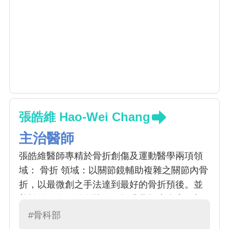
張皓維 Hao-Wei Chang
主治醫師
張皓維醫師專精於骨折創傷及運動醫學兩項領
域： 骨折 領域：以關節鏡輔助複雜之關節內骨
折，以最微創之手法達到最好的骨折預後。並
善於使用各項微創技術，提升骨折癒合率、加
快術後恢復；除了急性骨折，也專精於治療骨
#骨科部
折後長期不癒合、慢性骨髓炎。 運動醫學 領