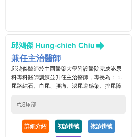
邱鴻傑 Hung-chieh Chiu
兼任主治醫師
邱鴻傑醫師於中國醫藥大學附設醫院完成泌尿
科專科醫師訓練並升任主治醫師，專長為： 1.
尿路結石、血尿、腰痛、泌尿道感染、排尿障
礙、攝護腺肥大及泌尿道內視鏡手術 2.男性性
功能障礙、不孕症、輸精管結紮及精索靜脈曲
#泌尿部
張手術 3.泌尿腫瘤手術、腹腔鏡手術、包皮環
切手術以及疝氣修補手術
詳細介紹
初診掛號
複診掛號