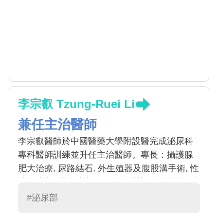
李宗叡 Tzung-Ruei Li
兼任主治醫師
李宗叡醫師於中國醫藥大學附設醫完成泌尿科
專科醫師訓練並升任主治醫師。專長：攝護腺
肥大治療, 尿路結石, 外生殖器及腹股溝手術, 性
功能障礙, 排尿障礙及泌尿道感染, 血尿診治, 泌
尿腫瘤內視鏡及微創手術等
#泌尿部