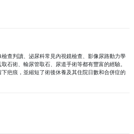
像檢查判讀、泌尿科常見內視鏡檢查、影像尿路動力學
盂取石術、輸尿管取石、尿道手術等都有豐富的經驗。
留下疤痕，並縮短了術後休養及其住院日數和合併症的