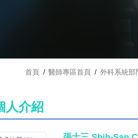
首頁
/
醫師專區首頁
/
外科系統部
個人介紹
張士三 Shih-San C