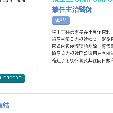
兼任主治醫師
泌尿部
張士三醫師專長在小兒泌尿和
泌尿科常見內視鏡檢查、影像
尿道內視鏡攝護腺刮除、腎盂
輸尿管內視鏡已普遍用在各種
縮短了術後休養及其住院日數
R. QRCODE
連結