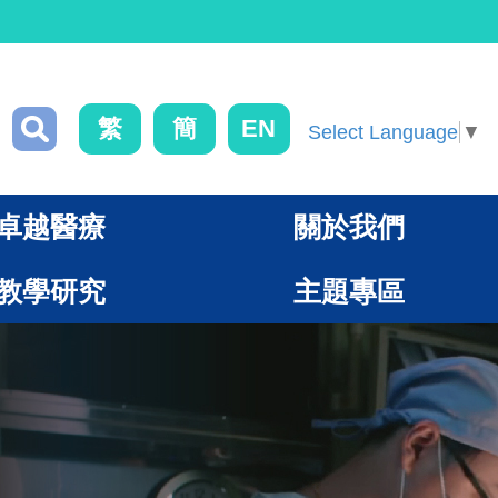
繁
簡
EN
Select Language
▼
卓越醫療
關於我們
教學研究
主題專區