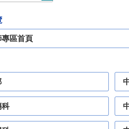
覽
師專區首頁
部
傷科