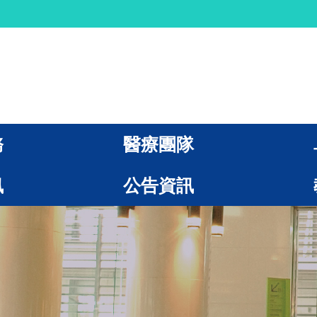
務
醫療團隊
訊
公告資訊