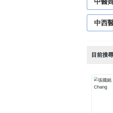
中醫
中西
目前搜