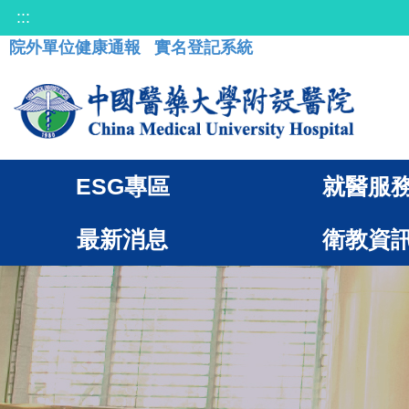
:::
院外單位健康通報
實名登記系統
ESG專區
就醫服
最新消息
衛教資