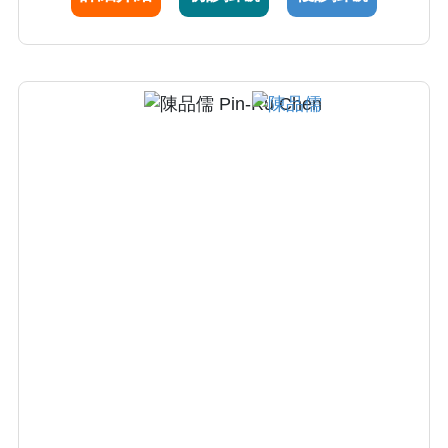
目前亦為外科血管檢查室負責人。