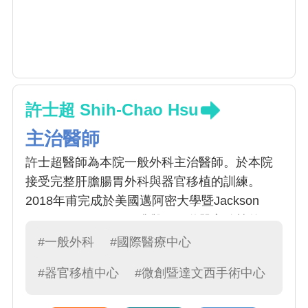
許士超 Shih-Chao Hsu
主治醫師
許士超醫師為本院一般外科主治醫師。於本院
接受完整肝膽腸胃外科與器官移植的訓練。
2018年甫完成於美國邁阿密大學暨Jackson
Memorial Hopsital肝臟與腸胃道器官移植的研
究醫師訓練，主要研究項目為短腸症與腸胃道
#一般外科
#國際醫療中心
衰竭的臨床照護與器官移植。另外亦前往日本
#器官移植中心
#微創暨達文西手術中心
藤田醫科大學進行微創胃癌手術的訓練。主要
專長為肝膽腸胃手術，腹腔微創手術與腸胃道