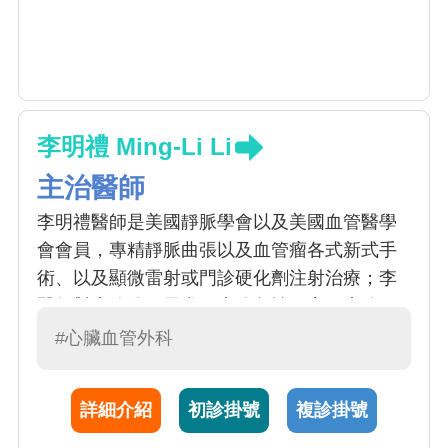
李明禮 Ming-Li Li
主治醫師
李明禮醫師是美國靜脈學會以及美國血管醫學
會會員，專精靜脈曲張以及血管瘤各式新式手
術、以及顯微雷射或門診硬化劑注射治療；李
醫師對廔管使用異常、廔管急性阻塞、廔管氣
球擴張處理有獨到治療方式。李醫師在周邊動
#心臟血管外科
靜脈阻塞疾病治療、糖尿病足治療、慢性潰瘍
傷口處理都有多年經驗。
詳細介紹
初診掛號
複診掛號