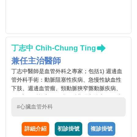
丁志中 Chih-Chung Ting
兼任主治醫師
丁志中醫師是血管外科之專家；包括1) 週邊血
管外科手術：動脈阻塞性疾病、急慢性缺血性
下肢、週邊血管瘤、頸動脈狹窄髂動脈疾病、
2)深部靜脈栓塞、下肢靜脈曲張之治療；3) 洗
腎通路外科手術：洗腎用動靜脈廔管及長期導
#心臟血管外科
管之建立
詳細介紹
初診掛號
複診掛號