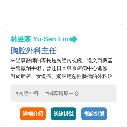
林昱森 Yu-Sen Lin
胸腔外科主任
林昱森醫師的專長是胸腔內視鏡、達文西機器
手臂微創手術，曾赴日本東京癌病中心進修，
對於肺癌、食道癌、縱膈腔惡性腫瘤的外科治
療臨床經驗豐富。林醫師亦專精於外科重症照
護，能給予外科病人最佳的術後照顧。林醫師
#胸腔外科
#國際醫療中心
建議接受胸部低劑量電腦斷層檢查後的民眾，
應尋求專業諮詢，以達到最佳效果。
詳細介紹
初診掛號
複診掛號
112年傑出主治醫師