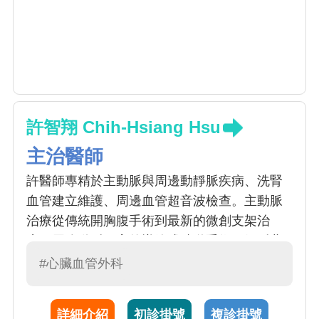
許智翔 Chih-Hsiang Hsu
主治醫師
許醫師專精於主動脈與周邊動靜脈疾病、洗腎
血管建立維護、周邊血管超音波檢查。主動脈
治療從傳統開胸腹手術到最新的微創支架治
療；周邊動脈阻塞的導管或繞道手術，靜脈曲
張微創雷射與硬化劑注射治療、深層靜脈栓塞
#心臟血管外科
導管等。主動脈剝離的手術成果已媲美歐美，
直追日本。改良式葉克膜微創手術的發明人。
詳細介紹
初診掛號
複診掛號