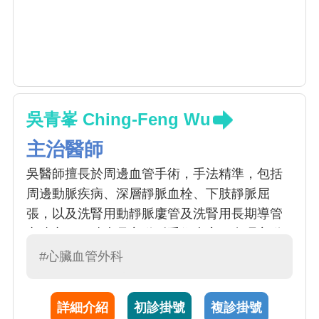
吳青峯 Ching-Feng Wu
主治醫師
吳醫師擅長於周邊血管手術，手法精準，包括
周邊動脈疾病、深層靜脈血栓、下肢靜脈屈
張，以及洗腎用動靜脈廔管及洗腎用長期導管
之建立。同時也是主動脈手術專家，處理主動
脈剝離、胸、腹主動脈瘤傳統及血管腔內支架
#心臟血管外科
置放手術。
詳細介紹
初診掛號
複診掛號