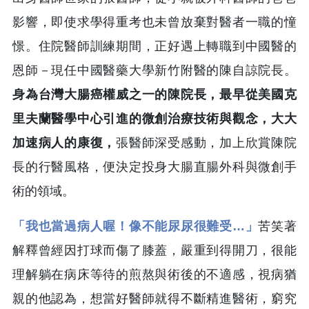
影響，即使求學得重考也未曾放棄對醫者一職的憧
憬。住院醫師訓練期間，正好遇上轉職到中國醫的
恩師－現任中國醫藥大學新竹附醫的陳自諒院長。
身為台灣大腸癌權威之一的陳院長，最早從美國克
里夫蘭醫學中心引進的微創治療技術與觀念，大大
加速病人的康復，
張醫師深受感動，加上欣賞陳院
長的行醫風格，便決定投身大腸直腸外科與微創手
術的領域。
「我也當過病人喔！像不能尿尿很難受…」
苦笑著
解釋曾經因打球而傷了膝蓋，嚴重到得開刀，很能
理解躺在病床等待的煎熬與術後的不適感，視病猶
親的他認為，想當好醫師就得不斷精進醫術，窮究