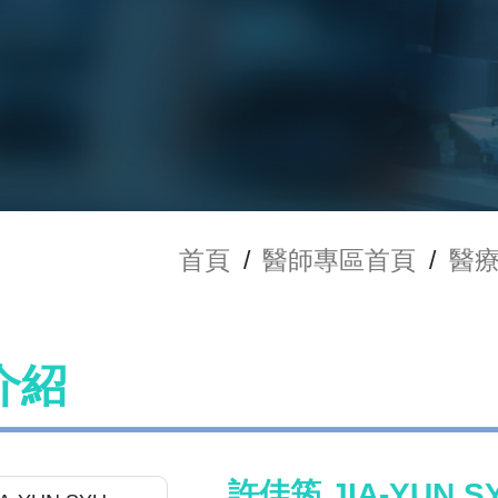
首頁
/
醫師專區首頁
/
醫
介紹
許佳筠 JIA-YUN S