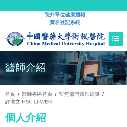
院外單位健康通報
實名登記系統
醫師介紹
首頁
/
醫師專區首頁
/
暫無部門醫師總覽
/
許瓈文 HSU LI-WEN
個人介紹