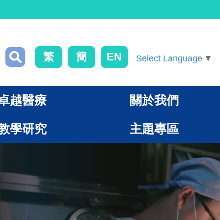
繁
簡
EN
Select Language
▼
卓越醫療
關於我們
教學研究
主題專區