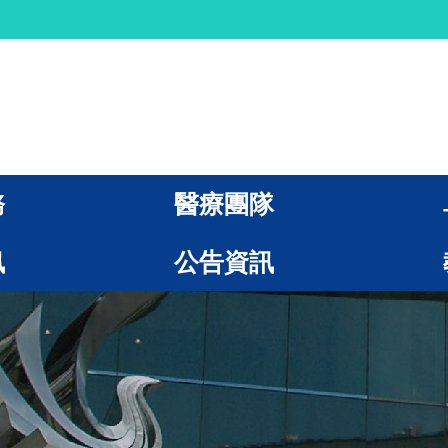
務
醫療團隊
訊
公告資訊