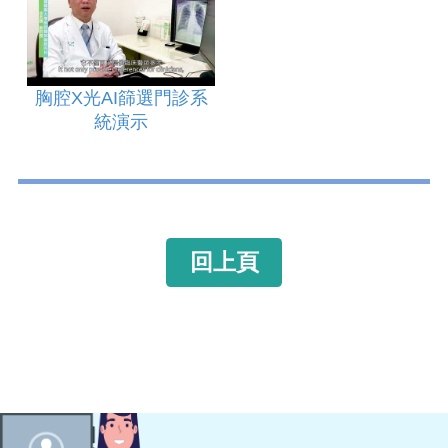
胸腔X光AI篩選門診系
統演示
回上頁