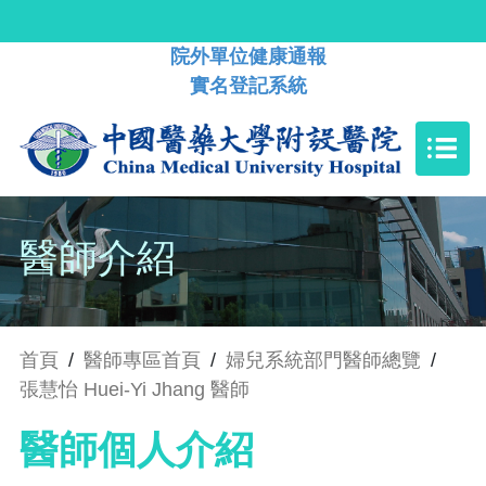
院外單位健康通報
實名登記系統
醫師介紹
首頁
/
醫師專區首頁
/
婦兒系統部門醫師總覽
/
張慧怡 Huei-Yi Jhang 醫師
醫師個人介紹