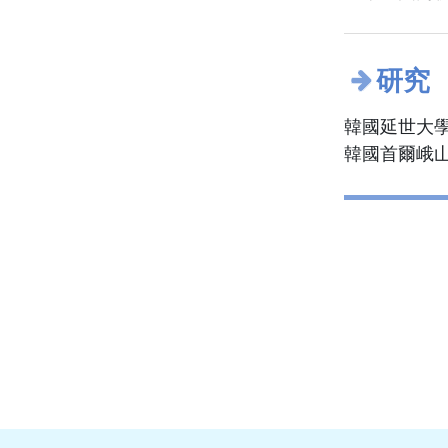
研究
韓國延世大
韓國首爾峨