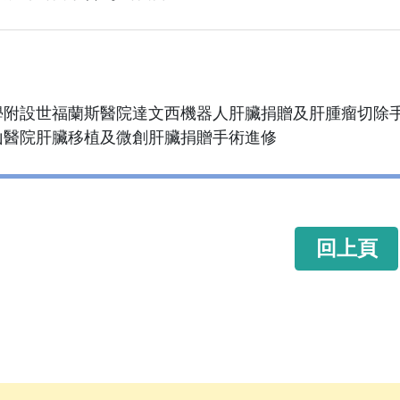
學附設世福蘭斯醫院達文西機器人肝臟捐贈及肝腫瘤切除
山醫院肝臟移植及微創肝臟捐贈手術進修
回上頁