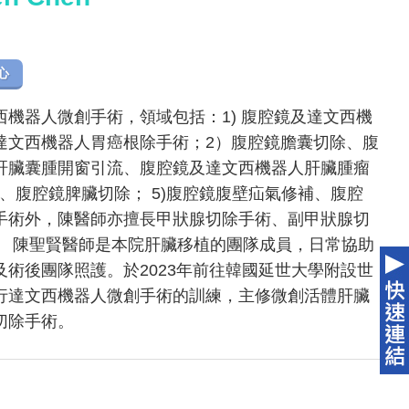
心
機器人微創手術，領域包括：1) 腹腔鏡及達文西機
達文西機器人胃癌根除手術；2）腹腔鏡膽囊切除、腹
肝臟囊腫開窗引流、腹腔鏡及達文西機器人肝臟腫瘤
術、腹腔鏡脾臟切除； 5)腹腔鏡腹壁疝氣修補、腹腔
手術外，陳醫師亦擅長甲狀腺切除手術、副甲狀腺切
。 陳聖賢醫師是本院肝臟移植的團隊成員，日常協助
術後團隊照護。於2023年前往韓國延世大學附設世
行達文西機器人微創手術的訓練，主修微創活體肝臟
切除手術。