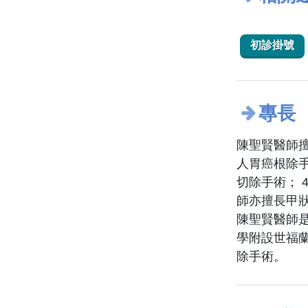
初診掛號
專長
陳聖賢醫師擅
人胃癌根除
切除手術； 
師亦擅長甲
陳聖賢醫師
學附設世福
除手術。