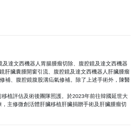
腔鏡及達文西機器人胃腸腫瘤切除、腹腔鏡及達文西機器
腔鏡肝臟囊腫開窗引流、腹腔鏡及達文西機器人肝臟腫瘤
疝氣修補、腹腔鏡腹股溝疝氣修補。除了上述手術外，陳醫
。
移植評估及術後團隊照護。於2023年前往韓國延世大
練，主修微創活體肝臟移植肝臟捐贈手術及肝臟腫瘤切