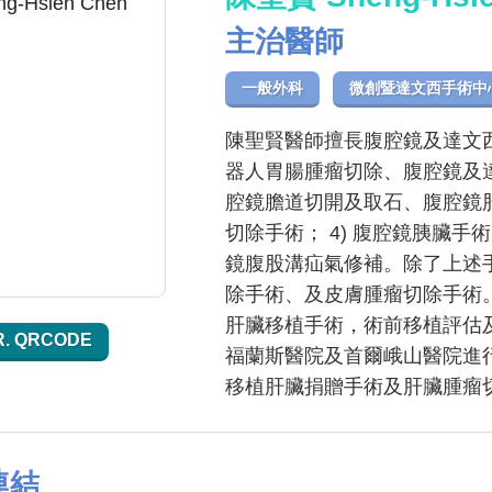
主治醫師
一般外科
微創暨達文西手術中
陳聖賢醫師擅長腹腔鏡及達文西
器人胃腸腫瘤切除、腹腔鏡及
腔鏡膽道切開及取石、腹腔鏡
切除手術； 4) 腹腔鏡胰臟手
鏡腹股溝疝氣修補。除了上述
除手術、及皮膚腫瘤切除手術
肝臟移植手術，術前移植評估及
R. QRCODE
福蘭斯醫院及首爾峨山醫院進
移植肝臟捐贈手術及肝臟腫瘤
連結