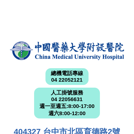
總機電話專線
04 22052121
人工掛號服務
04 22056631
週一至週五:8:00-17:00
週六8:00-12:00
404327 台中市北區育德路2號