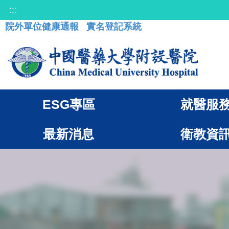
:::
院外單位健康通報
實名登記系統
ESG專區
就醫服
最新消息
衛教資