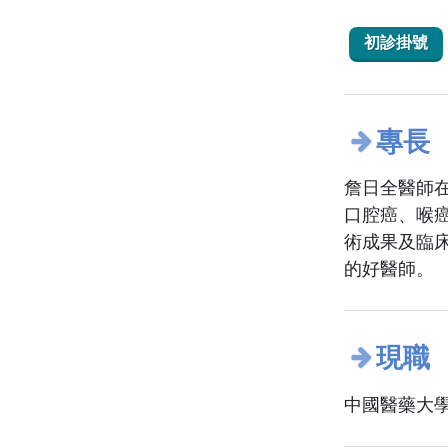
初診掛號
專長
詹日全醫師
口腔癌、喉
術成果及臨
的好醫師。
現職
中國醫藥大學