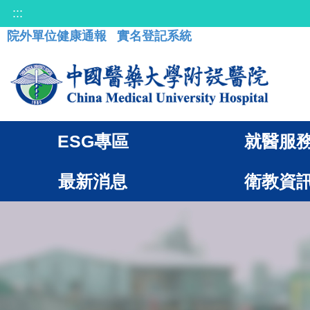
:::
院外單位健康通報
實名登記系統
ESG專區
就醫服
最新消息
衛教資