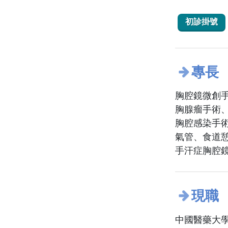
初診掛號
專長
胸腔鏡微創手
胸腺瘤手術
胸腔感染手
氣管、食道
手汗症胸腔
現職
中國醫藥大學