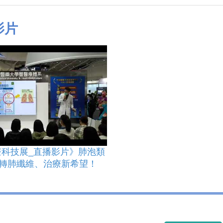
影片
醫療科技展_直播影片》肺泡類
轉肺纖維、治療新希望！