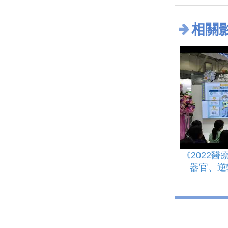
相關
《2022
器官、逆