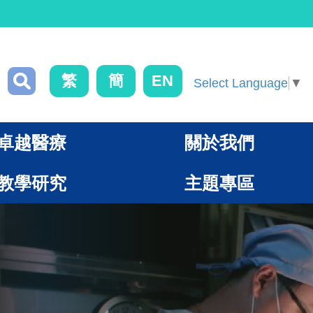
繁
簡
EN
Select Language
▼
卓越醫療
關於我們
教學研究
主題專區