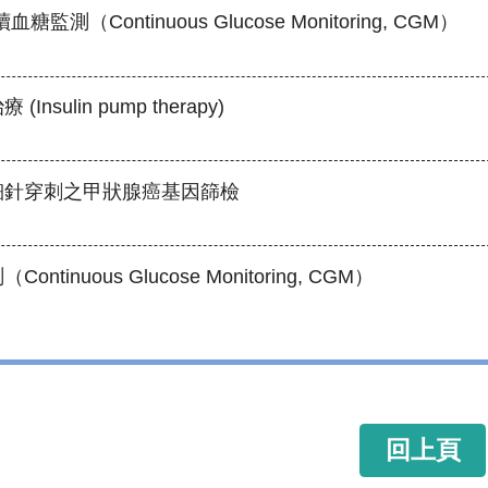
監測（Continuous Glucose Monitoring, CGM）
nsulin pump therapy)
細針穿刺之甲狀腺癌基因篩檢
ntinuous Glucose Monitoring, CGM）
回上頁