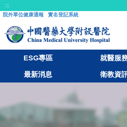
:::
院外單位健康通報
實名登記系統
ESG專區
就醫服
最新消息
衛教資