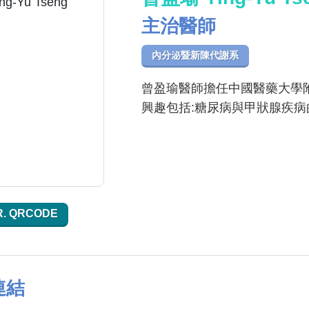
主治醫師
內分泌暨新陳代謝系
曾盈瑜醫師擔任中國醫藥大學
興趣包括:糖尿病與甲狀腺疾
R. QRCODE
連結