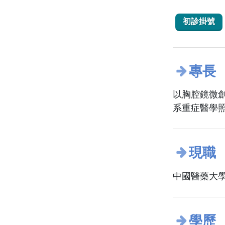
初診掛號
專長
以胸腔鏡微
系重症醫學
現職
中國醫藥大學
學歷