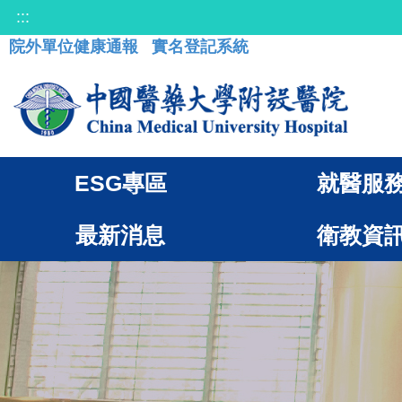
:::
院外單位健康通報
實名登記系統
ESG專區
就醫服
最新消息
衛教資