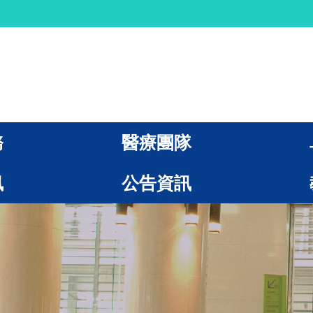
務
醫療團隊
訊
公告資訊