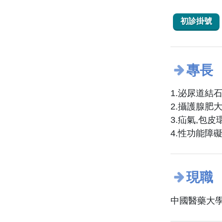
初診掛號
專長
1.泌尿道結
2.攝護腺肥
3.疝氣,包皮
4.性功能障
現職
中國醫藥大學