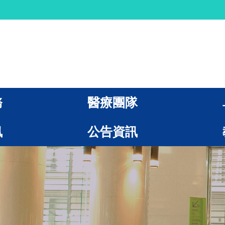
務
醫療團隊
訊
公告資訊