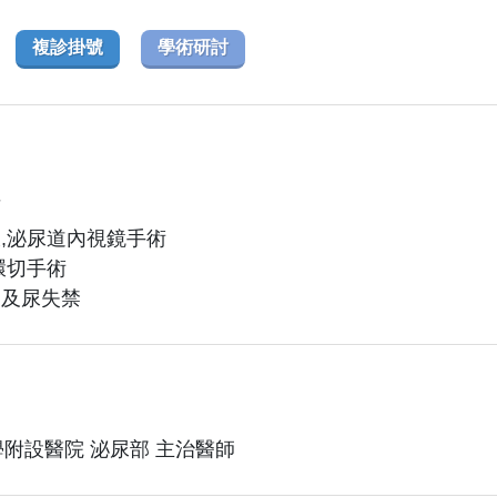
複診掛號
學術研討
石
大,泌尿道內視鏡手術
環切手術
礙及尿失禁
附設醫院 泌尿部 主治醫師