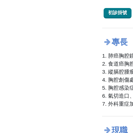
初診掛號
專長
1. 肺癌胸
2. 食道癌
3. 縱膈腔
4. 胸腔創
5. 胸腔感染
6. 氣切造
7. 外科重症
現職