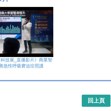
醫療科技展_直播影片》商業智
改善急性呼吸窘迫症照護
回上頁