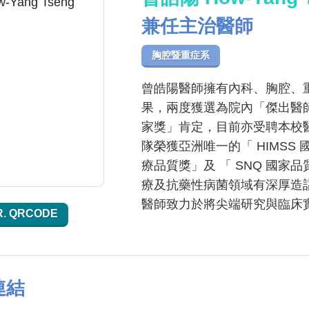
兼任主治醫師
胸腔暨重症系
曾皓陽醫師擁有內科、胸腔、
果，兩度獲選為院內「傑出醫
家獎」肯定，目前亦受聘本校醫
隊榮獲亞洲唯一的「 HIMSS
療品質獎」及 「 SNQ 國
療及抗藥性病菌領域有深厚造
醫師致力於將尖端研究與臨床
R. QRCODE
連結