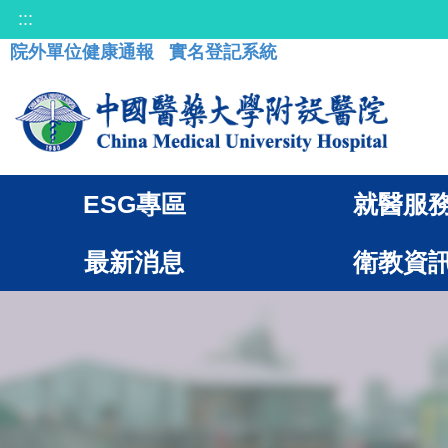
:::
院外單位健康通報
實名登記系統
ESG專區
就醫服
最新消息
衛教資