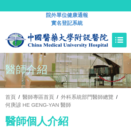
院外單位健康通報
實名登記系統
醫師介紹
首頁
/
醫師專區首頁
/
外科系統部門醫師總覽
/
何庚諺 HE GENG-YAN 醫師
醫師個人介紹