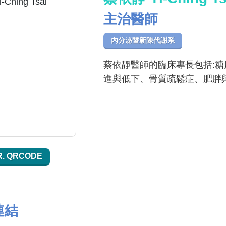
主治醫師
內分泌暨新陳代謝系
蔡依靜醫師的臨床專長包括:
進與低下、骨質疏鬆症、肥胖
R. QRCODE
連結