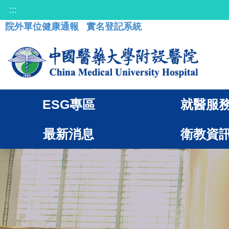
:::
院外單位健康通報
實名登記系統
ESG專區
就醫服
最新消息
衛教資