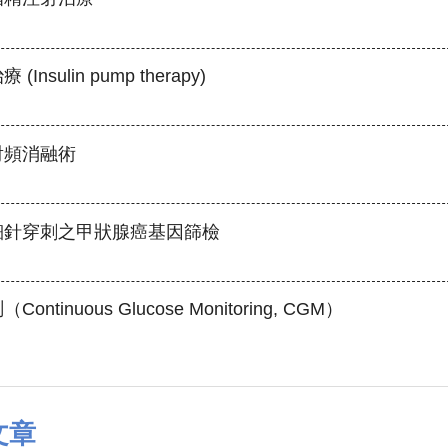
nsulin pump therapy)
射頻消融術
細針穿刺之甲狀腺癌基因篩檢
ntinuous Glucose Monitoring, CGM）
文章