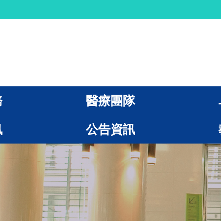
務
醫療團隊
訊
公告資訊