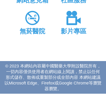
網站意見箱
社區服務
無菸醫院
影片專區
© 2023 本網站內容屬中國醫藥大學附設醫院所有，
一切內容僅供使用者在網站線上閱讀，禁止以任何
形式儲存、散佈或重製部分或全部內容 本網站建議
以Microsoft Edge、Firefox或Google Chrome等瀏覽
器瀏覽。