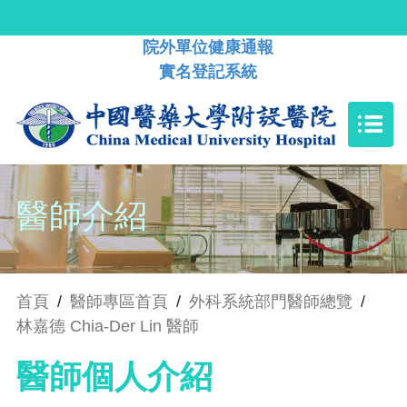
院外單位健康通報
實名登記系統
醫師介紹
首頁
/
醫師專區首頁
/
外科系統部門醫師總覽
/
林嘉德 Chia-Der Lin 醫師
醫師個人介紹