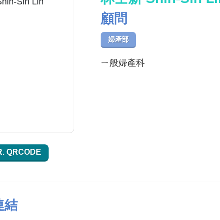
顧問
婦產部
ㄧ般婦產科
R. QRCODE
連結