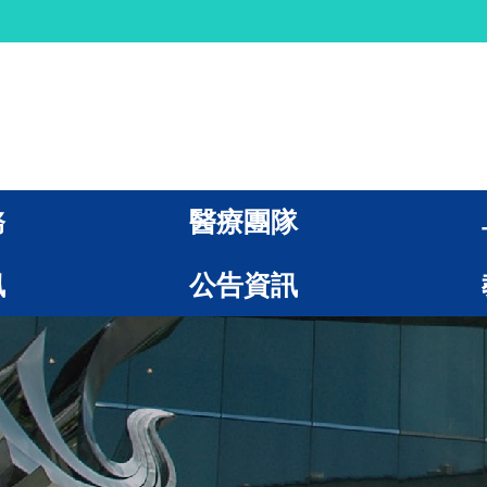
務
醫療團隊
訊
公告資訊