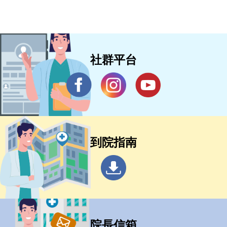
社群平台
到院指南
院長信箱