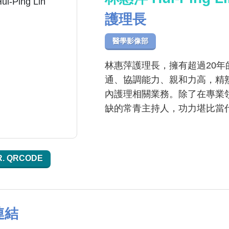
護理長
醫學影像部
林惠萍護理長，擁有超過20
通、協調能力、親和力高，精
內護理相關業務。除了在專業
缺的常青主持人，功力堪比當
R. QRCODE
連結