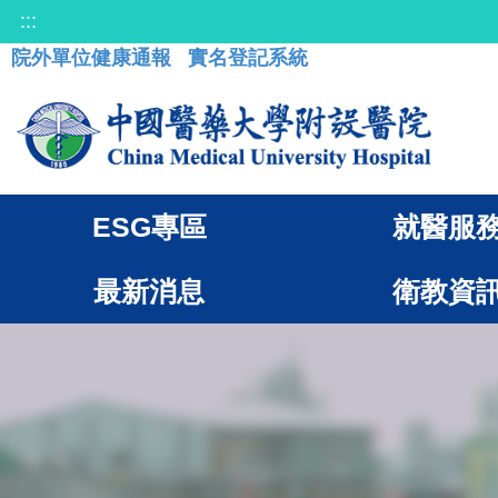
:::
院外單位健康通報
實名登記系統
ESG專區
就醫服
最新消息
衛教資