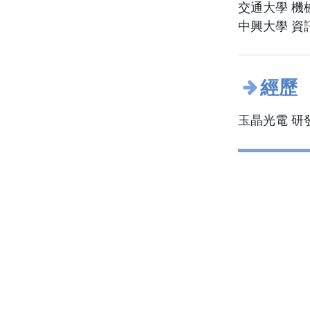
交通大學 機
中興大學 資
經歷
玉晶光電 研