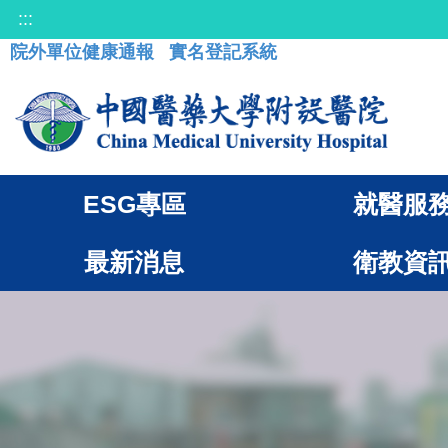
:::
院外單位健康通報
實名登記系統
ESG專區
就醫服
最新消息
衛教資