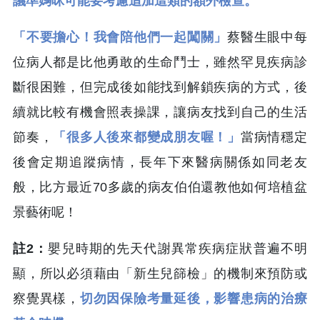
議準媽咪可能要考慮追加這類的額外檢查。
「不要擔心！我會陪他們一起闖關」
蔡醫生眼中每
位病人都是比他勇敢的生命鬥士，雖然罕見疾病診
斷很困難，但完成後如能找到解鎖疾病的方式，後
續就比較有機會照表操課，讓病友找到自己的生活
節奏，
「很多人後來都變成朋友喔！」
當病情穩定
後會定期追蹤病情，長年下來醫病關係如同老友
般，比方最近70多歲的病友伯伯還教他如何培植盆
景藝術呢！
註2：
嬰兒時期的先天代謝異常疾病症狀普遍不明
顯，所以必須藉由「新生兒篩檢」的機制來預防或
察覺異樣，
切勿因保險考量延後，影響患病的治療