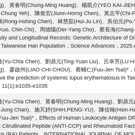
g)、黃春明(Chung-Ming Huang)、楊凱介(YEO KAI-JI
n-Chung Yeh)、陳俊宏(Jiunn-Horng Chen)、黃志平(Chi-
Rong-Hshing Chen)、林慧茹(Hui-Ju Lin)、吳伯元(Po-
uo, Chin-Chi)、周德陽(Der-Yang Cho)、蔡長海(Chang-H
sity and Longitudinal Records: Genetic Architecture of 
e Taiwanese Han Population，Science Advances，2025 
Yu-Chia Chen)、劉鼎元(Ting-Yuan Liu)、呂幸芳(LU 
g)、廖啟州(LIAO CHI-CHOU)、蔡輔仁(Fuu-Jen Tsai)*，Multip
ve the prediction of systemic lupus erythematosus in
11(1):e1035-e1035
Yu-Chia Chen)、黃春明(Chung-Ming Huang)、劉鼎元(
a-Jung Chan)、施芃妤(SHIH,PENG-YU)、陳信翰(Hsin-Ha
u-Jen Tsai)*，Effects of Human Leukocyte Antigen DR
c Citrullinated Peptide (ANTI-CCP) and Rheumatoid Fac
ritis (RA) Patients，INTERNATIONAL JOURNAL OF 