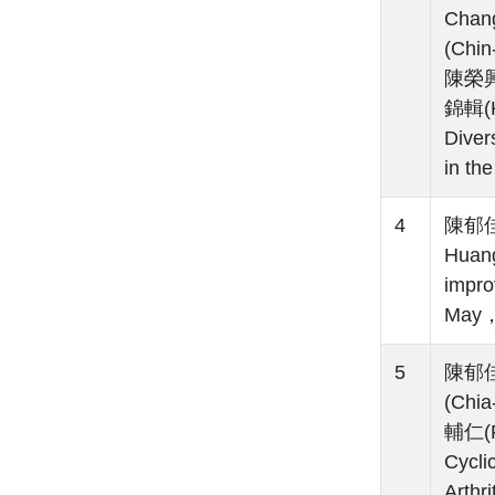
Chan
(Chi
陳榮興(
錦輯(K
Diver
in th
4
陳郁佳(
Huan
impro
May，
5
陳郁佳(
(Chi
輔仁(Fu
Cycli
Arth