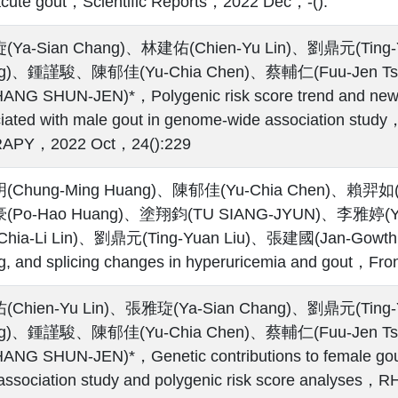
acute gout，Scientific Reports，2022 Dec，-():
Ya-Sian Chang)、林建佑(Chien-Yu Lin)、劉鼎元(Ting-
g)、鍾謹駿、陳郁佳(Yu-Chia Chen)、蔡輔仁(Fuu-Jen Ts
NG SHUN-JEN)*，Polygenic risk score trend and new 
iated with male gout in genome‑wide association s
APY，2022 Oct，24():229
Chung-Ming Huang)、陳郁佳(Yu-Chia Chen)、賴羿如(
Po-Hao Huang)、塗翔鈞(TU SIANG-JYUN)、李雅婷(Ya
hia-Li Lin)、劉鼎元(Ting-Yuan Liu)、張建國(Jan-Gowth Ch
ng, and splicing changes in hyperuricemia and gout，Fr
Chien-Yu Lin)、張雅琁(Ya-Sian Chang)、劉鼎元(Ting-
g)、鍾謹駿、陳郁佳(Yu-Chia Chen)、蔡輔仁(Fuu-Jen Ts
NG SHUN-JEN)*，Genetic contributions to female gout
association study and polygenic risk score analy