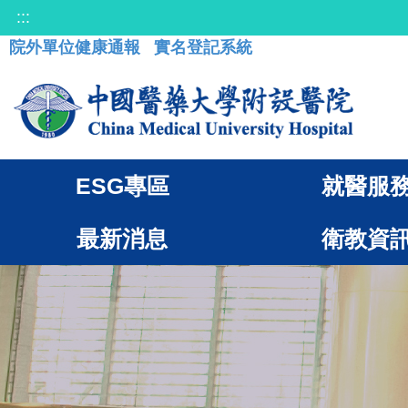
:::
院外單位健康通報
實名登記系統
ESG專區
就醫服
最新消息
衛教資