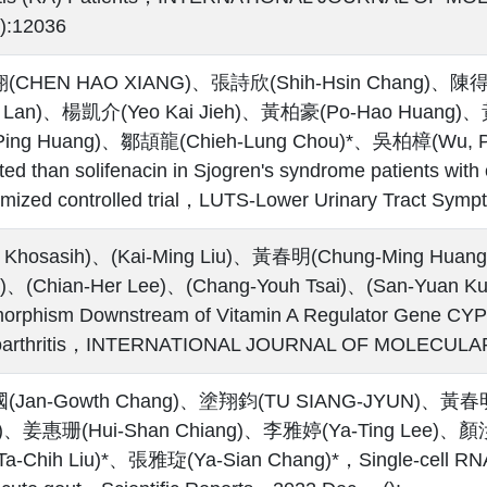
):12036
CHEN HAO XIANG)、張詩欣(Shih-Hsin Chang)、陳得源
g Lan)、楊凱介(Yeo Kai Jieh)、黃柏豪(Po-Hao Huang
-Ping Huang)、鄒頡龍(Chieh-Lung Chou)*、吳柏樟(Wu, Po-
ated than solifenacin in Sjogren's syndrome patients wi
mized controlled trial，LUTS-Lower Urinary Tract Sy
ia Khosasih)、(Kai-Ming Liu)、黃春明(Chung-Ming Huang
)、(Chian-Her Lee)、(Chang-Youh Tsai)、(San-Yuan Ku
orphism Downstream of Vitamin A Regulator Gene CYP2
oarthritis，INTERNATIONAL JOURNAL OF MOLECULA
Jan-Gowth Chang)、塗翔鈞(TU SIANG-JYUN)、黃春明(
)、姜惠珊(Hui-Shan Chiang)、李雅婷(Ya-Ting Lee)、顏汝珍
-Chih Liu)*、張雅琁(Ya-Sian Chang)*，Single-cell RNA se