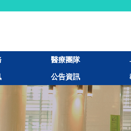
務
醫療團隊
訊
公告資訊