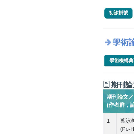
初診掛號
學術
學術機構
期刊論
期刊論文／Jo
(作者群，
1
葉詠薷(
(Po-