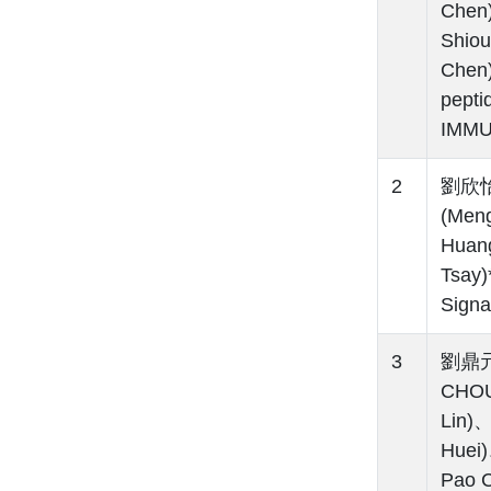
Chen
Shio
Chen)
pepti
IMMU
2
劉欣怡(
(Men
Huan
Tsay)
Signa
3
劉鼎元(
CHOU
Lin)
Huei
Pao 