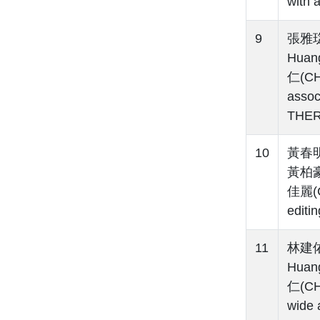
with 
9
張雅琁(
Huan
仁(CHA
assoc
THER
10
黃春明(
黃柏豪(
佳麗(C
editi
11
林建佑(
Huan
仁(CHA
wide 