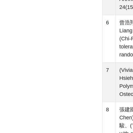
24(15
6
曾浩翔(
Lian
(Chi
toler
rando
7
(Viv
Hsieh
Polym
Oste
8
張建國(
Chen
駿、(Ta