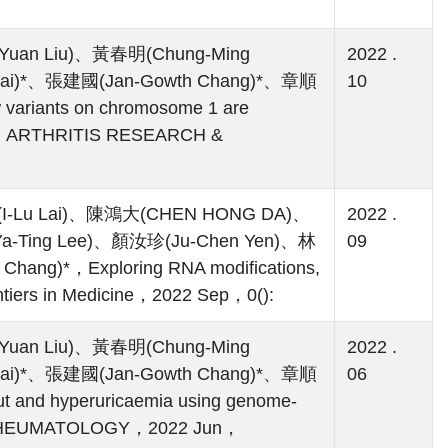
Yuan Liu)、黃春明(Chung-Ming
2022 .
ai)*、張建國(Jan-Gowth Chang)*、章順
10
variants on chromosome 1 are
tudy，ARTHRITIS RESEARCH &
I-Lu Lai)、陳鴻大(CHEN HONG DA)、
2022 .
-Ting Lee)、顏汝珍(Ju-Chen Yen)、林
09
ang)*，Exploring RNA modifications,
ontiers in Medicine，2022 Sep，0():
Yuan Liu)、黃春明(Chung-Ming
2022 .
ai)*、張建國(Jan-Gowth Chang)*、章順
06
 and hyperuricaemia using genome-
ses，RHEUMATOLOGY，2022 Jun，