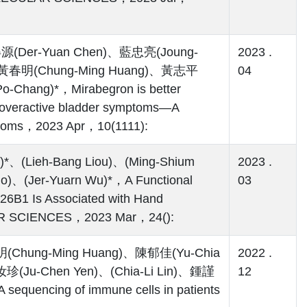
(Der-Yuan Chen)、藍忠亮(Joung-
2023 .
)、黃春明(Chung-Ming Huang)、黃志平
04
Chang)*，Mirabegron is better
th overactive bladder symptoms—A
mptoms，2023 Apr，10(1111):
)*、(Lieh-Bang Liou)、(Ming-Shium
2023 .
o)、(Jer-Yuarn Wu)*，A Functional
03
6B1 Is Associated with Hand
R SCIENCES，2023 Mar，24():
Chung-Ming Huang)、陳郁佳(Yu-Chia
2022 .
(Ju-Chen Yen)、(Chia-Li Lin)、鍾謹
12
quencing of immune cells in patients