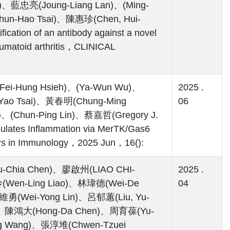
、藍忠亮(Joung-Liang Lan)、(Ming-
un-Hao Tsai)、陳惠珍(Chen, Hui-
tion of an antibody against a novel
eumatoid arthritis，CLINICAL
Fei-Hung Hsieh)、(Ya-Wun Wu)、
2025 .
u-Yao Tsai)、黃春明(Chung-Ming
06
(Chun-Ping Lin)、蔡嘉哲(Gregory J.
ulates Inflammation via MerTK/Gas6
ers in Immunology，2025 Jun，16():
Chia Chen)、廖啟州(LIAO CHI-
2025 .
(Wen-Ling Liao)、林瑋德(Wei-De
04
勇(Wei-Yong Lin)、呂郁蕙(Liu, Yu-
g)、陳鴻大(Hong-Da Chen)、周育葆(Yu-
g Wang)、張淳堆(Chwen-Tzuei