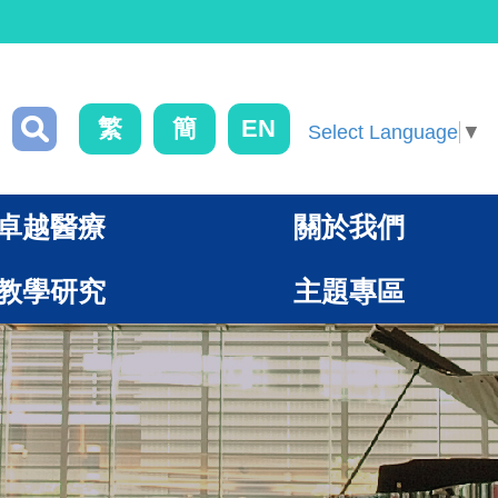
繁
簡
EN
Select Language
▼
卓越醫療
關於我們
教學研究
主題專區