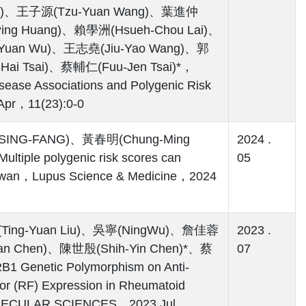
EH)、王子源(Tzu-Yuan Wang)、葉進仲
Ping Huang)、賴學洲(Hsueh-Chou Lai)、
Yuan Wu)、王志堯(Jiu-Yao Wang)、郭
ai Tsai)、蔡輔仁(Fuu-Jen Tsai)*，
Disease Associations and Polygenic Risk
Apr，11(23):0-0
HSING-FANG)、黃春明(Chung-Ming
2024 .
le polygenic risk scores can
05
 Taiwan，Lupus Science & Medicine，2024
Ting-Yuan Liu)、吳寧(NingWu)、詹佳蓉
2023 .
n Chen)、陳世殷(Shih-Yin Chen)*、蔡
07
B1 Genetic Polymorphism on Anti-
tor (RF) Expression in Rheumatoid
MOLECULAR SCIENCES，2023 Jul，