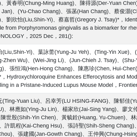
)、黃春明(Chung-Ming Huang)、陳得源(Der-Yuan Chen)
u Jan)、(Yu-Chao Chang)、張菡(Han Chang)、蔡俊灝(Ch
、劉欣怡(Liu,Shin-Yi)、蔡嘉哲(Gregory J. Tsay)*，Identifica
de from Porphyromonas gingivalis as a biomarker for rh
NOLOGY，2025 Dec，281():
Liu,Shin-Yi)、葉詠薷(Yung-Ju Yeh)、(Ting-Yin Xue)、(
g-Zhen Wu)、(Wei-Jing Li)、(Jun-Chieh J. Tsay)、(Sh
g)、張恒鴻(Hen-Hong Chang)、陳惠珍(Chen, Hui-Chen)、
*，Hydroxychloroquine Enhances Efferocytosis and Mod
ling in a Pristane-Induced Lupus Mouse Model，Fronti
Ting-Yuan Liu)、呂幸芳(LU HSING-FANG)、陳郁佳(Yu-
)、林應如(Ying-Ju Lin)、楊家欣(Jai-Sing Yang)、廖文伶
、陳世殷(Shih-Yin Chen)、黃毓銓(Huang, Yu-Chuen)、林維
)、許凱程(Kai-Cheng Hsu)、張詩聖(Shih-Sheng Chan
Chou)、張建國(Jan-Gowth Chang)、王仲興(Chung-Hsin