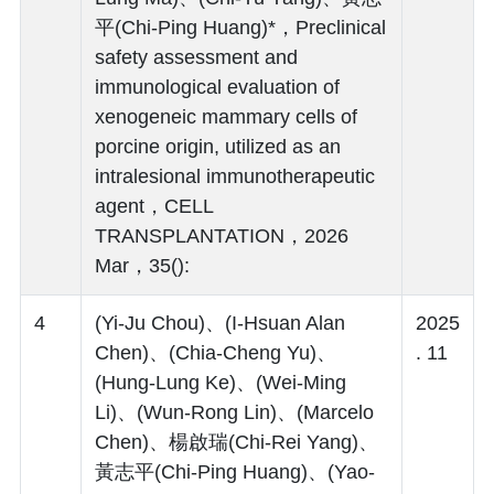
平(Chi-Ping Huang)*，Preclinical
safety assessment and
immunological evaluation of
xenogeneic mammary cells of
porcine origin, utilized as an
intralesional immunotherapeutic
agent，CELL
TRANSPLANTATION，2026
Mar，35():
4
(Yi-Ju Chou)、(I-Hsuan Alan
2025
Chen)、(Chia-Cheng Yu)、
. 11
(Hung-Lung Ke)、(Wei-Ming
Li)、(Wun-Rong Lin)、(Marcelo
Chen)、楊啟瑞(Chi-Rei Yang)、
黃志平(Chi-Ping Huang)、(Yao-