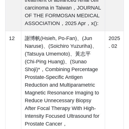
treatment of advanced renal cell
carcinoma in Taiwan，JOURNAL
OF THE FORMOSAN MEDICAL
ASSOCIATION，2025 Apr，x():
12
謝博帆(Hsieh, Po-Fan)、(Jun
2025
Naruse)、(Soichiro Yuzuriha)、
. 02
(Tatsuya Umemoto)、黃志平
(Chi-Ping Huang)、(Sunao
Shoji)*，Combining Percentage
Prostate-Specific Antigen
Reduction and Multiparametric
Magnetic Resonance Imaging to
Reduce Unnecessary Biopsy
After Focal Therapy With High-
Intensity Focused Ultrasound for
Prostate Cancer，