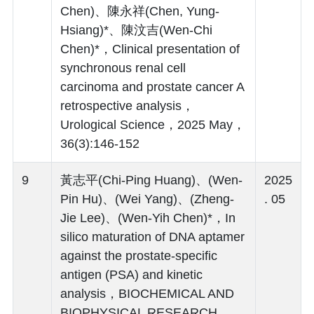
Chen)、陳永祥(Chen, Yung-
Hsiang)*、陳汶吉(Wen-Chi
Chen)*，Clinical presentation of
synchronous renal cell
carcinoma and prostate cancer A
retrospective analysis，
Urological Science，2025 May，
36(3):146-152
9
黃志平(Chi-Ping Huang)、(Wen-
2025
Pin Hu)、(Wei Yang)、(Zheng-
. 05
Jie Lee)、(Wen-Yih Chen)*，In
silico maturation of DNA aptamer
against the prostate-specific
antigen (PSA) and kinetic
analysis，BIOCHEMICAL AND
BIOPHYSICAL RESEARCH