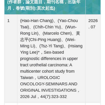
(作者群，論文題目，期刊名稱，出版年
月，卷號(期別):頁次起迄)
1
(Hao-Han Chang)、(Yao-Chou
2026
Tsai)、(Chih-Chin Yu)、(Wun-
. 07
Rong Lin)、(Marcelo Chen)、黃
志平(Chi-Ping Huang)、(Wei-
Ming Li)、(Tsz-Yi Tang)、(Hsiang
Ying Lee)*，Sex-based
prognostic differences in upper
tract urothelial carcinoma: A
multicenter cohort study from
Taiwan，UROLOGIC
ONCOLOGY-SEMINARS AND
ORIGINAL INVESTIGATIONS，
2026 Jul，44(7):323-332