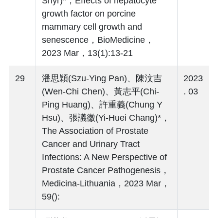
Shyr)*，Effects of hepatocyte
growth factor on porcine
mammary cell growth and
senescence，BioMedicine，
2023 Mar，13(1):13-21
29
潘思穎(Szu-Ying Pan)、陳汶吉
2023
(Wen-Chi Chen)、黃志平(Chi-
. 03
Ping Huang)、許重義(Chung Y
Hsu)、張議徽(Yi-Huei Chang)*，
The Association of Prostate
Cancer and Urinary Tract
Infections: A New Perspective of
Prostate Cancer Pathogenesis，
Medicina-Lithuania，2023 Mar，
59():