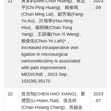
21
黃韋鈞(Wei-Chun Huang)、黃志
2023
平(Chi-Ping Huang)、賴俊鳴
. 09
(Chun-Ming Lai)、顧芳瑜(Fang-
Yu Ku)、許旭寧(Hsu-Ning
Hsu)、楊朝棟(Chao-Tung
Yang)、王韻儀(Yun-Yi Wang)、
賴俊佑(Chun-Yo Laih)*，
Increased intraoperative vein
ligation in microsurgical
varicocelecotmy is associated
with pain improvement，
MEDICINE，2023 Sep，
102(38):35170
22
曾浩翔(CHEN HAO XIANG)、蔡
2023
禮賢(Li-Hsien,Tsai)、張兆祥
. 07
(Chao-Hsiang Chang)、吳錫金