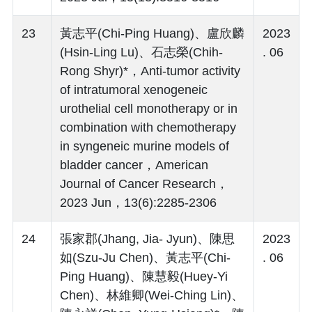
23
黃志平(Chi-Ping Huang)、盧欣麟
2023
(Hsin-Ling Lu)、石志榮(Chih-
. 06
Rong Shyr)*，Anti-tumor activity
of intratumoral xenogeneic
urothelial cell monotherapy or in
combination with chemotherapy
in syngeneic murine models of
bladder cancer，American
Journal of Cancer Research，
2023 Jun，13(6):2285-2306
24
張家郡(Jhang, Jia- Jyun)、陳思
2023
如(Szu-Ju Chen)、黃志平(Chi-
. 06
Ping Huang)、陳慧毅(Huey-Yi
Chen)、林維卿(Wei-Ching Lin)、