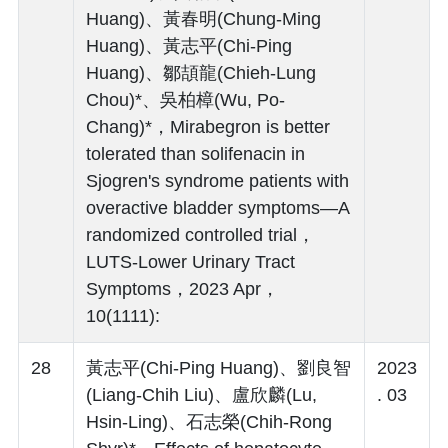
Huang)、黃春明(Chung-Ming
Huang)、黃志平(Chi-Ping
Huang)、鄒頡龍(Chieh-Lung
Chou)*、吳柏樟(Wu, Po-
Chang)*，Mirabegron is better
tolerated than solifenacin in
Sjogren's syndrome patients with
overactive bladder symptoms—A
randomized controlled trial，
LUTS-Lower Urinary Tract
Symptoms，2023 Apr，
10(1111):
28
黃志平(Chi-Ping Huang)、劉良智
2023
(Liang-Chih Liu)、盧欣麟(Lu,
. 03
Hsin-Ling)、石志榮(Chih-Rong