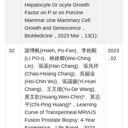
Hepatocyte Gr ocyte Growth
Factor on P or on Porcine
Mammar cine Mammary Cell
Growth and Senescence，
BioMedicine，2023 Mar，13(1):
32
謝博帆(Hsieh, Po-Fan)、李柏毅
2023
(LI PO-I)、林維卿(Wei-Ching
. 02
Lin)、張菡(Han Chang)、張兆祥
(Chao-Hsiang Chang)、吳錫金
(Hsi-Chin Wu)、張議徽(Yi-Huei
Chang)、王又德(Yu-De Wang)、
黃文欽(Huang,Wen-Chin)*、黃志
平(Chi-Ping Huang)*，Learning
Curve of Transperineal MRI/US
Fusion Prostate Biopsy: 4-Year
Experience，Life-Basel，2023