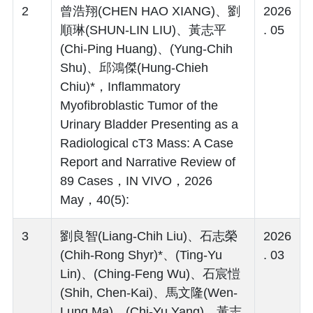
2
曾浩翔(CHEN HAO XIANG)、劉
2026
順琳(SHUN-LIN LIU)、黃志平
. 05
(Chi-Ping Huang)、(Yung-Chih
Shu)、邱鴻傑(Hung-Chieh
Chiu)*，Inflammatory
Myofibroblastic Tumor of the
Urinary Bladder Presenting as a
Radiological cT3 Mass: A Case
Report and Narrative Review of
89 Cases，IN VIVO，2026
May，40(5):
3
劉良智(Liang-Chih Liu)、石志榮
2026
(Chih-Rong Shyr)*、(Ting-Yu
. 03
Lin)、(Ching-Feng Wu)、石宸愷
(Shih, Chen-Kai)、馬文隆(Wen-
Lung Ma)、(Chi-Yu Yang)、黃志