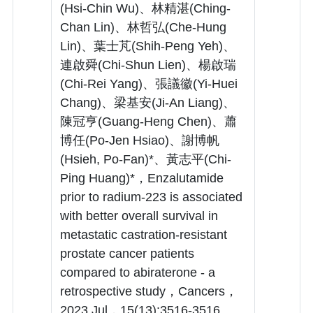
(Hsi-Chin Wu)、林精湛(Ching-
Chan Lin)、林哲弘(Che-Hung
Lin)、葉士芃(Shih-Peng Yeh)、
連啟舜(Chi-Shun Lien)、楊啟瑞
(Chi-Rei Yang)、張議徽(Yi-Huei
Chang)、梁基安(Ji-An Liang)、
陳冠亨(Guang-Heng Chen)、蕭
博任(Po-Jen Hsiao)、謝博帆
(Hsieh, Po-Fan)*、黃志平(Chi-
Ping Huang)*，Enzalutamide
prior to radium-223 is associated
with better overall survival in
metastatic castration-resistant
prostate cancer patients
compared to abiraterone - a
retrospective study，Cancers，
2023 Jul，15(13):3516-3516