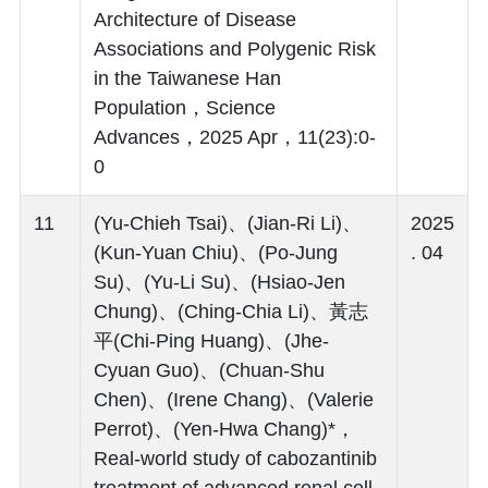
Architecture of Disease
Associations and Polygenic Risk
in the Taiwanese Han
Population，Science
Advances，2025 Apr，11(23):0-
0
11
(Yu-Chieh Tsai)、(Jian-Ri Li)、
2025
(Kun-Yuan Chiu)、(Po-Jung
. 04
Su)、(Yu-Li Su)、(Hsiao-Jen
Chung)、(Ching-Chia Li)、黃志
平(Chi-Ping Huang)、(Jhe-
Cyuan Guo)、(Chuan-Shu
Chen)、(Irene Chang)、(Valerie
Perrot)、(Yen-Hwa Chang)*，
Real-world study of cabozantinib