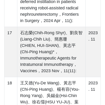
deferred instillation in patients
receiving robot-assisted radical
nephroureterectomy，Frontiers
in Surgery，2024 Apr，11():
17
石志榮(Chih-Rong Shyr)、劉良智
2023
(Liang-Chih Liu)、簡惠珊
. 11
(CHIEN, HUI-SHAN)、黃志平
(Chi-Ping Huang)*，
Immunotherapeutic Agents for
Intratumoral Immunotherapy，
Vaccines，2023 Nov，11(11):
18
王又德(Yu-De Wang)、黃志平
2023
(Chi-Ping Huang)、楊有容(You-
. 11
Rong Yang)、吳錫金(Hsi-Chin
Wu)、徐右儒(HSU YU-JU)、葉