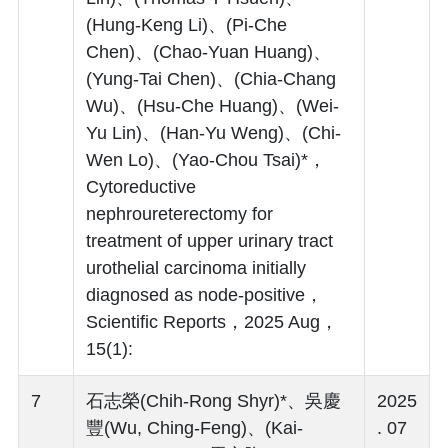
(Hung-Keng Li)、(Pi-Che
Chen)、(Chao-Yuan Huang)、
(Yung-Tai Chen)、(Chia-Chang
Wu)、(Hsu-Che Huang)、(Wei-
Yu Lin)、(Han-Yu Weng)、(Chi-
Wen Lo)、(Yao-Chou Tsai)*，
Cytoreductive
nephroureterectomy for
treatment of upper urinary tract
urothelial carcinoma initially
diagnosed as node-positive，
Scientific Reports，2025 Aug，
15(1):
7
石志榮(Chih-Rong Shyr)*、吳慶
2025
豐(Wu, Ching-Feng)、(Kai-
. 07