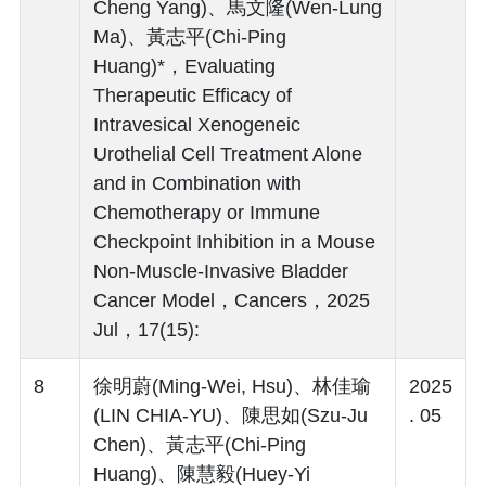
Cheng Yang)、馬文隆(Wen-Lung
Ma)、黃志平(Chi-Ping
Huang)*，Evaluating
Therapeutic Efficacy of
Intravesical Xenogeneic
Urothelial Cell Treatment Alone
and in Combination with
Chemotherapy or Immune
Checkpoint Inhibition in a Mouse
Non-Muscle-Invasive Bladder
Cancer Model，Cancers，2025
Jul，17(15):
8
徐明蔚(Ming-Wei, Hsu)、林佳瑜
2025
(LIN CHIA-YU)、陳思如(Szu-Ju
. 05
Chen)、黃志平(Chi-Ping
Huang)、陳慧毅(Huey-Yi