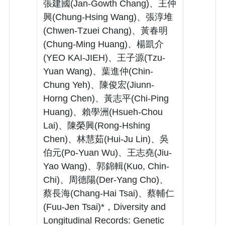
張建國(Jan-Gowth Chang)、王仲
興(Chung-Hsing Wang)、張淳堆
(Chwen-Tzuei Chang)、黃春明
(Chung-Ming Huang)、楊凱介
(YEO KAI-JIEH)、王子源(Tzu-
Yuan Wang)、葉進仲(Chin-
Chung Yeh)、陳俊宏(Jiunn-
Horng Chen)、黃志平(Chi-Ping
Huang)、賴學洲(Hsueh-Chou
Lai)、陳榮興(Rong-Hshing
Chen)、林慧茹(Hui-Ju Lin)、吳
伯元(Po-Yuan Wu)、王志堯(Jiu-
Yao Wang)、郭錦輯(Kuo, Chin-
Chi)、周德陽(Der-Yang Cho)、
蔡長海(Chang-Hai Tsai)、蔡輔仁
(Fuu-Jen Tsai)*，Diversity and
Longitudinal Records: Genetic