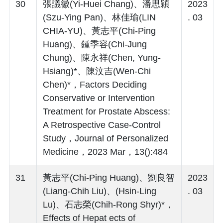
30
張議徽(Yi-Huei Chang)、潘思穎
2023
(Szu-Ying Pan)、林佳瑜(LIN
. 03
CHIA-YU)、黃志平(Chi-Ping
Huang)、鍾季容(Chi-Jung
Chung)、陳永祥(Chen, Yung-
Hsiang)*、陳汶吉(Wen-Chi
Chen)*，Factors Deciding
Conservative or Intervention
Treatment for Prostate Abscess:
A Retrospective Case-Control
Study，Journal of Personalized
Medicine，2023 Mar，13():484
31
黃志平(Chi-Ping Huang)、劉良智
2023
(Liang-Chih Liu)、(Hsin-Ling
. 03
Lu)、石志榮(Chih-Rong Shyr)*，
Effects of Hepat ects of