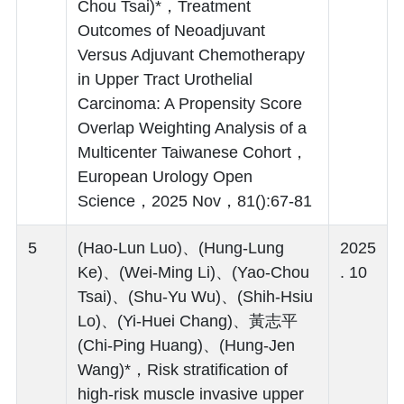
Chou Tsai)*，Treatment
Outcomes of Neoadjuvant
Versus Adjuvant Chemotherapy
in Upper Tract Urothelial
Carcinoma: A Propensity Score
Overlap Weighting Analysis of a
Multicenter Taiwanese Cohort，
European Urology Open
Science，2025 Nov，81():67-81
5
(Hao-Lun Luo)、(Hung-Lung
2025
Ke)、(Wei-Ming Li)、(Yao-Chou
. 10
Tsai)、(Shu-Yu Wu)、(Shih-Hsiu
Lo)、(Yi-Huei Chang)、黃志平
(Chi-Ping Huang)、(Hung-Jen
Wang)*，Risk stratification of
high-risk muscle invasive upper