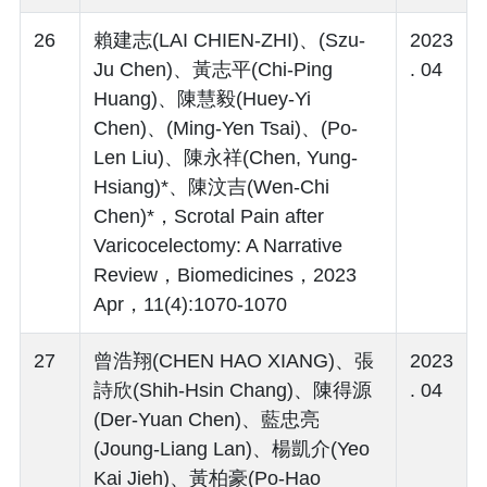
26
賴建志(LAI CHIEN-ZHI)、(Szu-
2023
Ju Chen)、黃志平(Chi-Ping
. 04
Huang)、陳慧毅(Huey-Yi
Chen)、(Ming-Yen Tsai)、(Po-
Len Liu)、陳永祥(Chen, Yung-
Hsiang)*、陳汶吉(Wen-Chi
Chen)*，Scrotal Pain after
Varicocelectomy: A Narrative
Review，Biomedicines，2023
Apr，11(4):1070-1070
27
曾浩翔(CHEN HAO XIANG)、張
2023
詩欣(Shih-Hsin Chang)、陳得源
. 04
(Der-Yuan Chen)、藍忠亮
(Joung-Liang Lan)、楊凱介(Yeo
Kai Jieh)、黃柏豪(Po-Hao