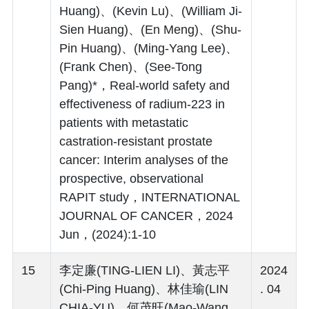
Huang)、(Kevin Lu)、(William Ji-
Sien Huang)、(En Meng)、(Shu-
Pin Huang)、(Ming-Yang Lee)、
(Frank Chen)、(See-Tong
Pang)*，Real-world safety and
effectiveness of radium-223 in
patients with metastatic
castration-resistant prostate
cancer: Interim analyses of the
prospective, observational
RAPIT study，INTERNATIONAL
JOURNAL OF CANCER，2024
Jun，(2024):1-10
15
李定廉(TING-LIEN LI)、黃志平
2024
(Chi-Ping Huang)、林佳瑜(LIN
. 04
CHIA-YU)、何茂旺(Mao-Wang