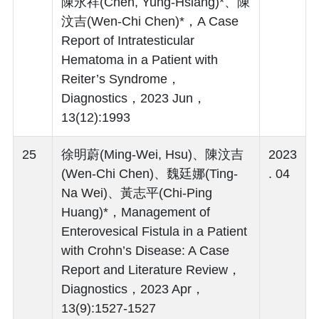
陳永祥(Chen, Yung-Hsiang)*、陳
汶吉(Wen-Chi Chen)*，A Case
Report of Intratesticular
Hematoma in a Patient with
Reiter’s Syndrome，
Diagnostics，2023 Jun，
13(12):1993
25
徐明蔚(Ming-Wei, Hsu)、陳汶吉
2023
(Wen-Chi Chen)、魏廷娜(Ting-
. 04
Na Wei)、黃志平(Chi-Ping
Huang)*，Management of
Enterovesical Fistula in a Patient
with Crohn’s Disease: A Case
Report and Literature Review，
Diagnostics，2023 Apr，
13(9):1527-1527