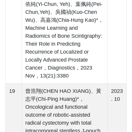
依純(Yi-Chun, Yeh)、葉佩純(Pei-
Chun,Yeh)、吳國禎(Kuo-Chen
Wu)、高嘉鴻(Chia-Hung Kao)*，
Machine Learning and
Radiomics of Bone Scintigraphy:
Their Role in Predicting
Recurrence of Localized or
Locally Advanced Prostate
Cancer，Diagnostics，2023
Nov，13(21):3380
19
曾浩翔(CHEN HAO XIANG)、黃
2023
志平(Chi-Ping Huang)*，
. 10
Oncological and functional
outcome of robotic-assisted
radical cystectomy with total
intracorporeal stentless J-pouch