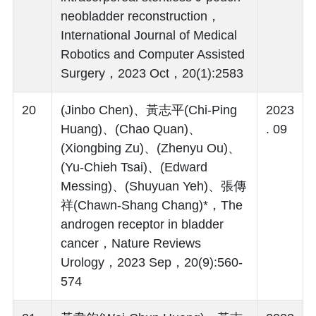
neobladder reconstruction，
International Journal of Medical
Robotics and Computer Assisted
Surgery，2023 Oct，20(1):2583
20
(Jinbo Chen)、黃志平(Chi-Ping
2023
Huang)、(Chao Quan)、
. 09
(Xiongbing Zu)、(Zhenyu Ou)、
(Yu-Chieh Tsai)、(Edward
Messing)、(Shuyuan Yeh)、張傳
祥(Chawn-Shang Chang)*，The
androgen receptor in bladder
cancer，Nature Reviews
Urology，2023 Sep，20(9):560-
574