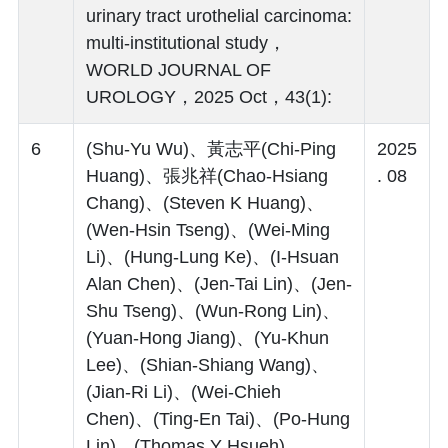
urinary tract urothelial carcinoma:
multi-institutional study，
WORLD JOURNAL OF
UROLOGY，2025 Oct，43(1):
6
(Shu-Yu Wu)、黃志平(Chi-Ping
2025
Huang)、張兆祥(Chao-Hsiang
. 08
Chang)、(Steven K Huang)、
(Wen-Hsin Tseng)、(Wei-Ming
Li)、(Hung-Lung Ke)、(I-Hsuan
Alan Chen)、(Jen-Tai Lin)、(Jen-
Shu Tseng)、(Wun-Rong Lin)、
(Yuan-Hong Jiang)、(Yu-Khun
Lee)、(Shian-Shiang Wang)、
(Jian-Ri Li)、(Wei-Chieh
Chen)、(Ting-En Tai)、(Po-Hung
Lin)、(Thomas Y Hsueh)、