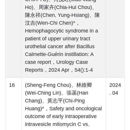
Ho)、周家卉(Chia-Hui Chou)、
陳永祥(Chen, Yung-Hsiang)、陳
汶吉(Wen-Chi Chen)*，
Hemophagocytic syndrome in a
patient of upper urinary tract
urothelial cancer after Bacillus
Calmette-Guérin instillation: A
case report，Urology Case
Reports，2024 Apr，54():1-4
16
(Sheng-Feng Chou)、林維卿
2024
(Wei-Ching Lin)、張菡(Han
. 04
Chang)、黃志平(Chi-Ping
Huang)*，Safety and oncological
outcome of early intraoperative
intravesicle mitomycin C vs.