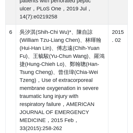
patients with perforated peptic
ulcer，PLoS One，2019 Jul，
14(7):e0219258
6
吳汐淇(Shih-Chi Wu)*、陳自諒
2015
(William Tzu-Liang Chen)、林暉翰
. 02
(Hui-Han Lin)、傅志遠(Chih-Yuan
Fu)、王毓駿(Yu-Chun Wang)、羅鴻
捷(Hung-Chieh Lo)、鄭翰聰(Han-
Tsung Cheng)、曾佳瑋(Chia-Wei
Tzeng)，Use of extracorporeal
membrane oxygenation in severe
traumatic lung injury with
respiratory failure，AMERICAN
JOURNAL OF EMERGENCY
MEDICINE，2015 Feb，
33(2015):258-262