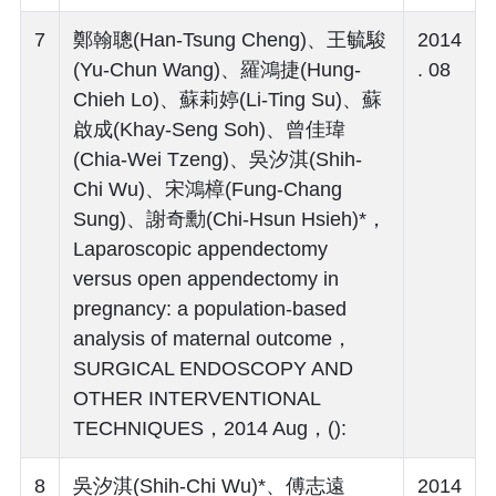
7
鄭翰聰(Han-Tsung Cheng)、王毓駿
2014
(Yu-Chun Wang)、羅鴻捷(Hung-
. 08
Chieh Lo)、蘇莉婷(Li-Ting Su)、蘇
啟成(Khay-Seng Soh)、曾佳瑋
(Chia-Wei Tzeng)、吳汐淇(Shih-
Chi Wu)、宋鴻樟(Fung-Chang
Sung)、謝奇勳(Chi-Hsun Hsieh)*，
Laparoscopic appendectomy
versus open appendectomy in
pregnancy: a population-based
analysis of maternal outcome，
SURGICAL ENDOSCOPY AND
OTHER INTERVENTIONAL
TECHNIQUES，2014 Aug，():
8
吳汐淇(Shih-Chi Wu)*、傅志遠
2014