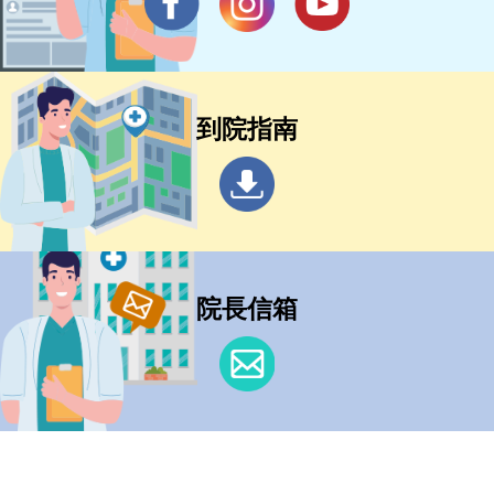
到院指南
院長信箱