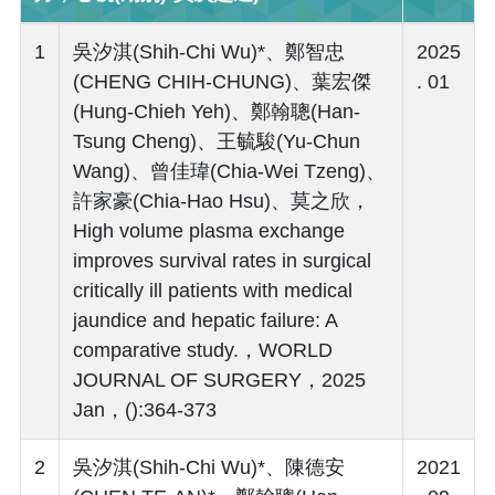
1
吳汐淇(Shih-Chi Wu)*、鄭智忠
2025
(CHENG CHIH-CHUNG)、葉宏傑
. 01
(Hung-Chieh Yeh)、鄭翰聰(Han-
Tsung Cheng)、王毓駿(Yu-Chun
Wang)、曾佳瑋(Chia-Wei Tzeng)、
許家豪(Chia-Hao Hsu)、莫之欣，
High volume plasma exchange
improves survival rates in surgical
critically ill patients with medical
jaundice and hepatic failure: A
comparative study.，WORLD
JOURNAL OF SURGERY，2025
Jan，():364-373
2
吳汐淇(Shih-Chi Wu)*、陳德安
2021