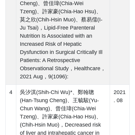
Cheng)、曾佳瑋(Chia-Wei
Tzeng)、許家豪(Chia-Hao Hsu)、
莫之欣(Chih-Hsin Muo)、蔡易儒(I-
Ju Tsai)，Lipid-Free Parenteral
Nutrition Is Associated with an
Increased Risk of Hepatic
Dysfunction in Surgical Critically Ill
Patients: A Retrospective
Observational Study，Healthcare，
2021 Aug，9(1096):
4
吳汐淇(Shih-Chi Wu)*、鄭翰聰
2021
(Han-Tsung Cheng)、王毓駿(Yu-
. 08
Chun Wang)、曾佳瑋(Chia-Wei
Tzeng)、許家豪(Chia-Hao Hsu)、
(Chih-Hsin Muo)，Decreased risk
of liver and intrahepatic cancer in