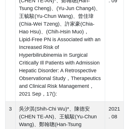
(CHEN TE-AN)*、鄭翰聰(Han-
. 09
Tsung Cheng)、(Yu-Jun Chang4)、
王毓駿(Yu-Chun Wang)、曾佳瑋
(Chia-Wei Tzeng)、許家豪(Chia-
Hao Hsu)、(Chih-Hsin Muo)，
Lipid-Free PN is Associated with an
Increased Risk of
Hyperbilirubinemia in Surgical
Critically Ill Patients with Admission
Hepatic Disorder: A Retrospective
Observational Study，Therapeutics
and Clinical Risk Management，
2021 Sep，17():
3
吳汐淇(Shih-Chi Wu)*、陳德安
2021
(CHEN TE-AN)、王毓駿(Yu-Chun
. 08
Wang)、鄭翰聰(Han-Tsung