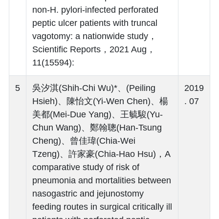
non-H. pylori-infected perforated
peptic ulcer patients with truncal
vagotomy: a nationwide study，
Scientific Reports，2021 Aug，
11(15594):
5
吳汐淇(Shih-Chi Wu)*、(Peiling
2019
Hsieh)、陳怡文(Yi-Wen Chen)、楊
. 07
美都(Mei-Due Yang)、王毓駿(Yu-
Chun Wang)、鄭翰聰(Han-Tsung
Cheng)、曾佳瑋(Chia-Wei
Tzeng)、許家豪(Chia-Hao Hsu)，A
comparative study of risk of
pneumonia and mortalities between
nasogastric and jejunostomy
feeding routes in surgical critically ill