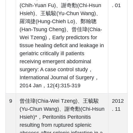
(Chih-Yuan Fu)、謝奇勳(Chi-Hsun
. 01
Hsieh)、王毓駿(Yu-Chun Wang)、
羅鴻捷(Hung-Chieh Lo)、鄭翰聰
(Han-Tsung Cheng)、曾佳瑋(Chia-
Wei Tzeng)，Early predictors for
tissue healing deficit and leakage in
geriatric critically ill patients
receiving emergent abdominal
surgery: A case control study，
International Journal of Surgery，
2014 Jan，12(4):315-319
9
曾佳瑋(Chia-Wei Tzeng)、王毓駿
2012
(Yu-Chun Wang)、謝奇勳(Chi-Hsun
. 11
Hsieh)*，Peritonitis Peritonitis
resulting from ruptured splenic
abscess after splenic infarction in a