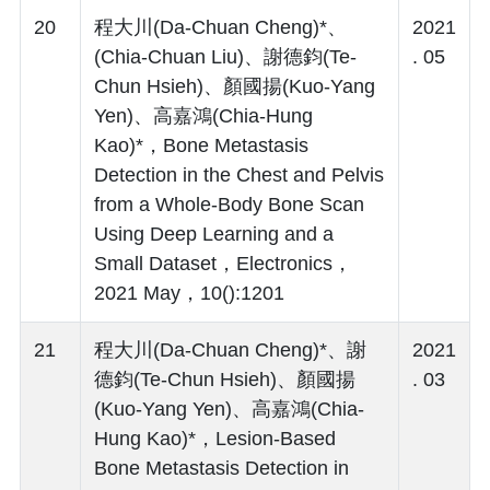
20
程大川(Da-Chuan Cheng)*、
2021
(Chia-Chuan Liu)、謝德鈞(Te-
. 05
Chun Hsieh)、顏國揚(Kuo-Yang
Yen)、高嘉鴻(Chia-Hung
Kao)*，Bone Metastasis
Detection in the Chest and Pelvis
from a Whole-Body Bone Scan
Using Deep Learning and a
Small Dataset，Electronics，
2021 May，10():1201
21
程大川(Da-Chuan Cheng)*、謝
2021
德鈞(Te-Chun Hsieh)、顏國揚
. 03
(Kuo-Yang Yen)、高嘉鴻(Chia-
Hung Kao)*，Lesion-Based
Bone Metastasis Detection in