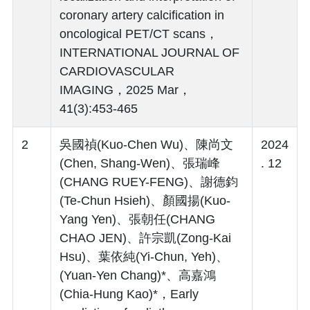
coronary artery calcification in
oncological PET/CT scans，
INTERNATIONAL JOURNAL OF
CARDIOVASCULAR
IMAGING，2025 Mar，
41(3):453-465
2
吳國禎(Kuo-Chen Wu)、陳尚文
2024
(Chen, Shang-Wen)、張瑞峰
. 12
(CHANG RUEY-FENG)、謝德鈞
(Te-Chun Hsieh)、顏國揚(Kuo-
Yang Yen)、張朝任(CHANG
CHAO JEN)、許宗凱(Zong-Kai
Hsu)、葉依純(Yi-Chun, Yeh)、
(Yuan-Yen Chang)*、高嘉鴻
(Chia-Hung Kao)*，Early