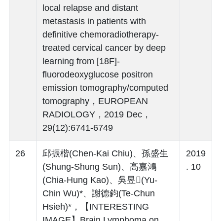
local relapse and distant
metastasis in patients with
definitive chemoradiotherapy-
treated cervical cancer by deep
learning from [18F]-
fluorodeoxyglucose positron
emission tomography/computed
tomography，EUROPEAN
RADIOLOGY，2019 Dec，
29(12):6741-6749
26
邱振楷(Chen-Kai Chiu)、孫盛生
2019
(Shung-Shung Sun)、高嘉鴻
. 10
(Chia-Hung Kao)、吳昱(Yu-
Chin Wu)*、謝德鈞(Te-Chun
Hsieh)*，【INTERESTING
IMAGE】Brain Lymphoma on