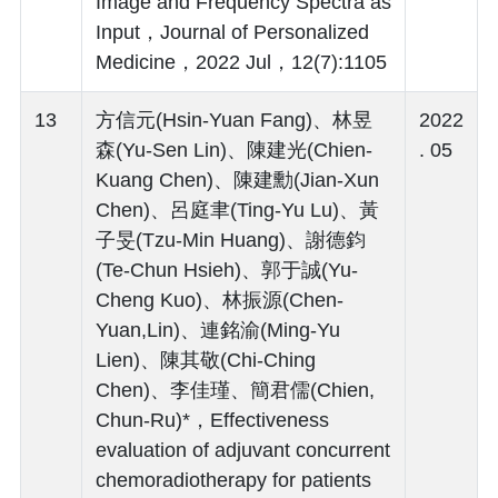
Image and Frequency Spectra as
Input，Journal of Personalized
Medicine，2022 Jul，12(7):1105
13
方信元(Hsin-Yuan Fang)、林昱
2022
森(Yu-Sen Lin)、陳建光(Chien-
. 05
Kuang Chen)、陳建勳(Jian-Xun
Chen)、呂庭聿(Ting-Yu Lu)、黃
子旻(Tzu-Min Huang)、謝德鈞
(Te-Chun Hsieh)、郭于誠(Yu-
Cheng Kuo)、林振源(Chen-
Yuan,Lin)、連銘渝(Ming-Yu
Lien)、陳其敬(Chi-Ching
Chen)、李佳瑾、簡君儒(Chien,
Chun-Ru)*，Effectiveness
evaluation of adjuvant concurrent
chemoradiotherapy for patients