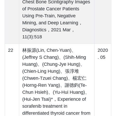
Chest Bone Scintigraphy Images
of Prostate Cancer Patients
Using Pre-Train, Negative
Mining, and Deep Learning，
Diagnostics，2021 Mar，
11(3):518
22
林振源(Lin, Chen-Yuan)、
2020
(Jeffrey S Chang)、(Shih-Ming
. 05
Huang)、(Chung-Jye Hung)、
(Chien-Ling Hung)、張淳堆
(Chwen-Tzuei Chang)、楊宏仁
(Horng-Ren Yang)、謝德鈞(Te-
Chun Hsieh)、(Yu-Hui Huang)、
(Hui-Jen Tsai)*，Experience of
sorafenib treatment in
differentiated thyroid cancer from