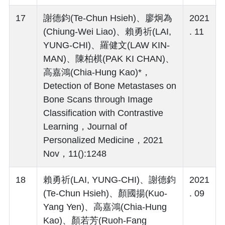
17
謝德鈞(Te-Chun Hsieh)、廖炯為
2021
(Chiung-Wei Liao)、賴勇祈(LAI,
. 11
YUNG-CHI)、羅健文(LAW KIN-
MAN)、陳柏棋(PAK KI CHAN)、
高嘉鴻(Chia-Hung Kao)*，
Detection of Bone Metastases on
Bone Scans through Image
Classification with Contrastive
Learning，Journal of
Personalized Medicine，2021
Nov，11():1248
18
賴勇祈(LAI, YUNG-CHI)、謝德鈞
2021
(Te-Chun Hsieh)、顏國揚(Kuo-
. 09
Yang Yen)、高嘉鴻(Chia-Hung
Kao)、顏若芳(Ruoh-Fang