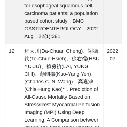
for esophageal squamous cell
carcinoma patients: a population
based cohort study，BMC
GASTROENTEROLOGY，2022
Aug，22(1):381
12
程大川(Da-Chuan Cheng)、謝德
2022
鈞(Te-Chun Hsieh)、徐右儒(HSU
. 07
YU-JU)、賴勇祈(LAI, YUNG-
CHI)、顏國揚(Kuo-Yang Yen)、
(Charles C. N. Wang)、高嘉鴻
(Chia-Hung Kao)*，Prediction of
All-Cause Mortality Based on
Stress/Rest Myocardial Perfusion
Imaging (MPI) Using Deep
Learning: A Comparison between