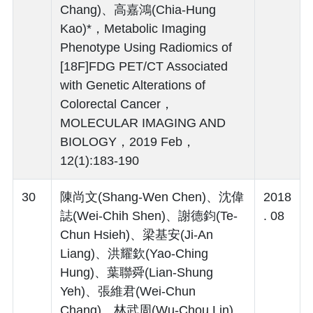
Chang)、高嘉鴻(Chia-Hung
Kao)*，Metabolic Imaging
Phenotype Using Radiomics of
[18F]FDG PET/CT Associated
with Genetic Alterations of
Colorectal Cancer，
MOLECULAR IMAGING AND
BIOLOGY，2019 Feb，
12(1):183-190
30
陳尚文(Shang-Wen Chen)、沈偉
2018
誌(Wei-Chih Shen)、謝德鈞(Te-
. 08
Chun Hsieh)、梁基安(Ji-An
Liang)、洪耀欽(Yao-Ching
Hung)、葉聯舜(Lian-Shung
Yeh)、張維君(Wei-Chun
Chang)、林武周(Wu-Chou Lin)、