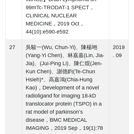
99mTc-TRODAT-1 SPECT，
CLINICAL NUCLEAR
MEDICINE，2019 Oct，
44(10):e590-e592
27
吳駿一(Wu, Chun-Yi)、陳楊翊
2019
(Yang-Yi Chen)、林嘉嘉(Lin, Jia-
. 09
Jia)、(Jui-Ping Li)、陳仁焜(Jen-
Kun Chen)、謝德鈞(Te-Chun
Hsieh)*、高嘉鴻(Chia-Hung
Kao)，Development of a novel
radioligand for imaging 18-kD
translocator protein (TSPO) in a
rat model of parkinson’s
disease，BMC MEDICAL
IMAGING，2019 Sep，19(1):78