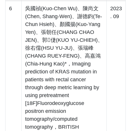
6
吳國禎(Kuo-Chen Wu)、陳尚文
2023
(Chen, Shang-Wen)、謝德鈞(Te-
. 09
Chun Hsieh)、顏國揚(Kuo-Yang
Yen)、張朝任(CHANG CHAO
JEN)、郭倢(KUO YU-CHIEH)、
徐右儒(HSU YU-JU)、張瑞峰
(CHANG RUEY-FENG)、高嘉鴻
(Chia-Hung Kao)*，Imaging
prediction of KRAS mutation in
patients with rectal cancer
through deep metric learning by
using pretreatment
[18F]Fluorodeoxyglucose
positron emission
tomography/computed
tomography，BRITISH