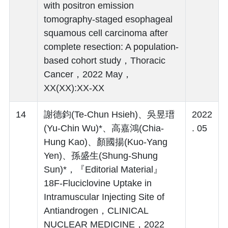
with positron emission
tomography-staged esophageal
squamous cell carcinoma after
complete resection: A population-
based cohort study，Thoracic
Cancer，2022 May，
XX(XX):XX-XX
14
謝德鈞(Te-Chun Hsieh)、吳昱瑨
2022
(Yu-Chin Wu)*、高嘉鴻(Chia-
. 05
Hung Kao)、顏國揚(Kuo-Yang
Yen)、孫盛生(Shung-Shung
Sun)*，『Editorial Material』
18F-Fluciclovine Uptake in
Intramuscular Injecting Site of
Antiandrogen，CLINICAL
NUCLEAR MEDICINE，2022