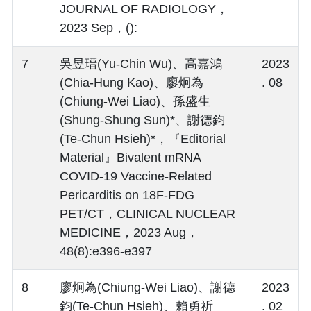
JOURNAL OF RADIOLOGY，
2023 Sep，():
7
吳昱瑨(Yu-Chin Wu)、高嘉鴻
2023
(Chia-Hung Kao)、廖炯為
. 08
(Chiung-Wei Liao)、孫盛生
(Shung-Shung Sun)*、謝德鈞
(Te-Chun Hsieh)*，『Editorial
Material』Bivalent mRNA
COVID-19 Vaccine-Related
Pericarditis on 18F-FDG
PET/CT，CLINICAL NUCLEAR
MEDICINE，2023 Aug，
48(8):e396-e397
8
廖炯為(Chiung-Wei Liao)、謝德
2023
鈞(Te-Chun Hsieh)、賴勇祈
. 02