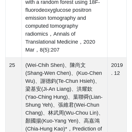
with a random forest using 18F-
fluorodeoxyglucose positron
emission tomography and
computed tomography
radiomics，Annals of
Translational Medicine，2020
Mar，8(5):207
25
(Wei-Chih Shen)、陳尚文
2019
(Shang-Wen Chen)、(Kuo-Chen
. 12
Wu)、謝德鈞(Te-Chun Hsieh)、
梁基安(Ji-An Liang)、洪耀欽
(Yao-Ching Hung)、葉聯舜(Lian-
Shung Yeh)、張維君(Wei-Chun
Chang)、林武周(Wu-Chou Lin)、
顏國揚(Kuo-Yang Yen)、高嘉鴻
(Chia-Hung Kao)*，Prediction of