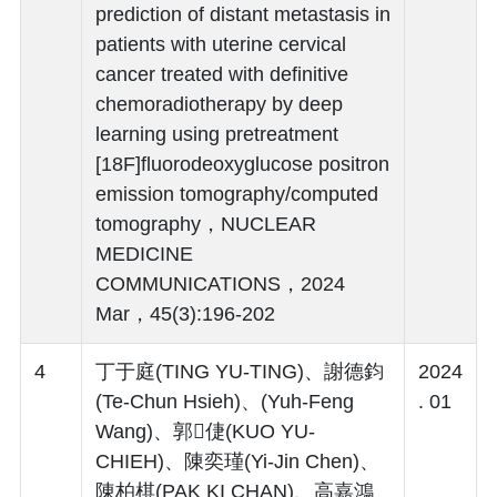
prediction of distant metastasis in
patients with uterine cervical
cancer treated with definitive
chemoradiotherapy by deep
learning using pretreatment
[18F]fluorodeoxyglucose positron
emission tomography/computed
tomography，NUCLEAR
MEDICINE
COMMUNICATIONS，2024
Mar，45(3):196-202
4
丁于庭(TING YU-TING)、謝德鈞
2024
(Te-Chun Hsieh)、(Yuh-Feng
. 01
Wang)、郭倢(KUO YU-
CHIEH)、陳奕瑾(Yi-Jin Chen)、
陳柏棋(PAK KI CHAN)、高嘉鴻