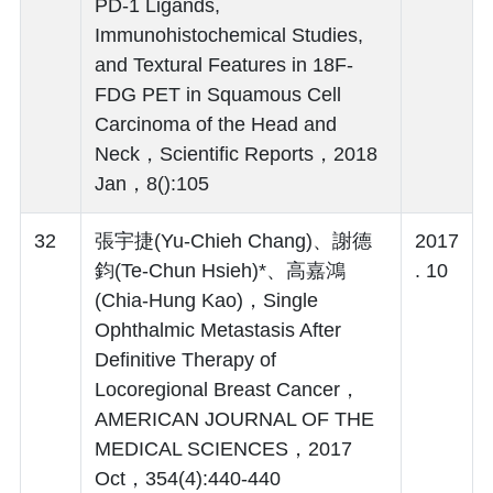
PD-1 Ligands,
Immunohistochemical Studies,
and Textural Features in 18F-
FDG PET in Squamous Cell
Carcinoma of the Head and
Neck，Scientific Reports，2018
Jan，8():105
32
張宇捷(Yu-Chieh Chang)、謝德
2017
鈞(Te-Chun Hsieh)*、高嘉鴻
. 10
(Chia-Hung Kao)，Single
Ophthalmic Metastasis After
Definitive Therapy of
Locoregional Breast Cancer，
AMERICAN JOURNAL OF THE
MEDICAL SCIENCES，2017
Oct，354(4):440-440