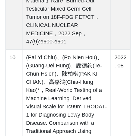
Material』Rare “Burned-Out”
Testicular Mixed Germ Cell
Tumor on 18F-FDG PET/CT，
CLINICAL NUCLEAR
MEDICINE，2022 Sep，
47(9):e600-e601
10
(Pai-Yi Chiu)、(Po-Nien Hou)、
2022
(Guang-Uei Hung)、謝德鈞(Te-
. 08
Chun Hsieh)、陳柏棋(PAK KI
CHAN)、高嘉鴻(Chia-Hung
Kao)*，Real-World Testing of a
Machine Learning–Derived
Visual Scale for Tc99m TRODAT-
1 for Diagnosing Lewy Body
Disease: Comparison with a
Traditional Approach Using