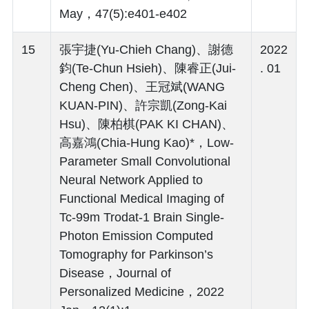
May，47(5):e401-e402
15
張宇捷(Yu-Chieh Chang)、謝德
2022
鈞(Te-Chun Hsieh)、陳睿正(Jui-
. 01
Cheng Chen)、王冠斌(WANG
KUAN-PIN)、許宗凱(Zong-Kai
Hsu)、陳柏棋(PAK KI CHAN)、
高嘉鴻(Chia-Hung Kao)*，Low-
Parameter Small Convolutional
Neural Network Applied to
Functional Medical Imaging of
Tc-99m Trodat-1 Brain Single-
Photon Emission Computed
Tomography for Parkinson’s
Disease，Journal of
Personalized Medicine，2022