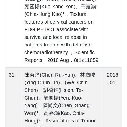
顏國揚(Kuo-Yang Yen)、高嘉鴻
(Chia-Hung Kao)*，Textural
features of cervical cancers on
FDG-PET/CT associate with
survival and local relapse in
patients treated with definitive
chemoradiotherapy.，Scientific
Reports，2018 Aug，8(1):11859
31
陳芮筠(Chen Rui-Yun)、林膺峻
2018
(Ying-Chun Lin)、(Wei-Chih
. 01
Shen)、謝德鈞(Hsieh, Te-
Chun)、顏國揚(Yen, Kuo-
Yang)、陳尚文(Chen, Shang-
Wen)*、高嘉鴻(Kao, Chia-
Hung)*，Associations of Tumor