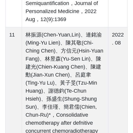
Semiquantification，Journal of
Personalized Medicine，2022
Aug，12(9):1369
11
林振源(Chen-Yuan,Lin)、連銘渝
2022
(Ming-Yu Lien)、陳其敬(Chi-
. 08
Ching Chen)、方信元(Hsin-Yuan
Fang)、林昱森(Yu-Sen Lin)、陳
建光(Chien-Kuang Chen)、陳建
勳(Jian-Xun Chen)、呂庭聿
(Ting-Yu Lu)、黃子旻(Tzu-Min
Huang)、謝德鈞(Te-Chun
Hsieh)、孫盛生(Shung-Shung
Sun)、李佳瑾、簡君儒(Chien,
Chun-Ru)*，Consolidative
chemotherapy after defnitive
concurrent chemoradiotherapy