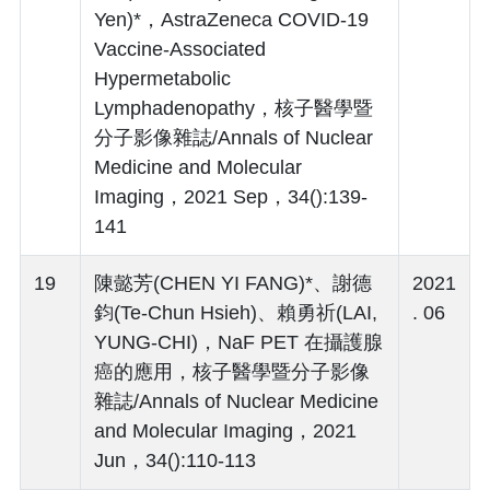
Yen)*，AstraZeneca COVID-19
Vaccine-Associated
Hypermetabolic
Lymphadenopathy，核子醫學暨
分子影像雜誌/Annals of Nuclear
Medicine and Molecular
Imaging，2021 Sep，34():139-
141
19
陳懿芳(CHEN YI FANG)*、謝德
2021
鈞(Te-Chun Hsieh)、賴勇祈(LAI,
. 06
YUNG-CHI)，NaF PET 在攝護腺
癌的應用，核子醫學暨分子影像
雜誌/Annals of Nuclear Medicine
and Molecular Imaging，2021
Jun，34():110-113