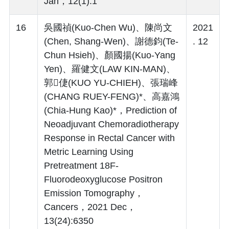
Jan，12(1):1
16
吳國禎(Kuo-Chen Wu)、陳尚文
2021
(Chen, Shang-Wen)、謝德鈞(Te-
. 12
Chun Hsieh)、顏國揚(Kuo-Yang
Yen)、羅健文(LAW KIN-MAN)、
郭倢(KUO YU-CHIEH)、張瑞峰
(CHANG RUEY-FENG)*、高嘉鴻
(Chia-Hung Kao)*，Prediction of
Neoadjuvant Chemoradiotherapy
Response in Rectal Cancer with
Metric Learning Using
Pretreatment 18F-
Fluorodeoxyglucose Positron
Emission Tomography，
Cancers，2021 Dec，
13(24):6350