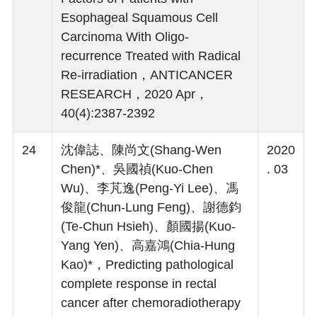
Esophageal Squamous Cell
Carcinoma With Oligo-
recurrence Treated with Radical
Re-irradiation，ANTICANCER
RESEARCH，2020 Apr，
40(4):2387-2392
24
沈偉誌、陳尚文(Shang-Wen
2020
Chen)*、吳國禎(Kuo-Chen
. 03
Wu)、李芃逸(Peng-Yi Lee)、馮
俊龍(Chun-Lung Feng)、謝德鈞
(Te-Chun Hsieh)、顏國揚(Kuo-
Yang Yen)、高嘉鴻(Chia-Hung
Kao)*，Predicting pathological
complete response in rectal
cancer after chemoradiotherapy