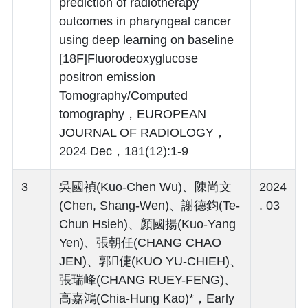
prediction of radiotherapy
outcomes in pharyngeal cancer
using deep learning on baseline
[18F]Fluorodeoxyglucose
positron emission
Tomography/Computed
tomography，EUROPEAN
JOURNAL OF RADIOLOGY，
2024 Dec，181(12):1-9
3
吳國禎(Kuo-Chen Wu)、陳尚文
2024
(Chen, Shang-Wen)、謝德鈞(Te-
. 03
Chun Hsieh)、顏國揚(Kuo-Yang
Yen)、張朝任(CHANG CHAO
JEN)、郭倢(KUO YU-CHIEH)、
張瑞峰(CHANG RUEY-FENG)、
高嘉鴻(Chia-Hung Kao)*，Early