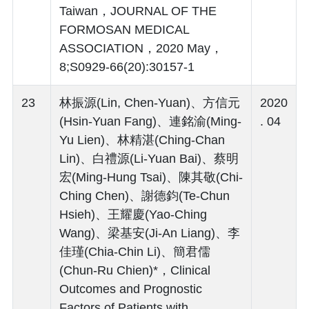
Taiwan，JOURNAL OF THE
FORMOSAN MEDICAL
ASSOCIATION，2020 May，
8;S0929-66(20):30157-1
23
林振源(Lin, Chen-Yuan)、方信元
2020
(Hsin-Yuan Fang)、連銘渝(Ming-
. 04
Yu Lien)、林精湛(Ching-Chan
Lin)、白禮源(Li-Yuan Bai)、蔡明
宏(Ming-Hung Tsai)、陳其敬(Chi-
Ching Chen)、謝德鈞(Te-Chun
Hsieh)、王耀慶(Yao-Ching
Wang)、梁基安(Ji-An Liang)、李
佳瑾(Chia-Chin Li)、簡君儒
(Chun-Ru Chien)*，Clinical
Outcomes and Prognostic
Factors of Patients with