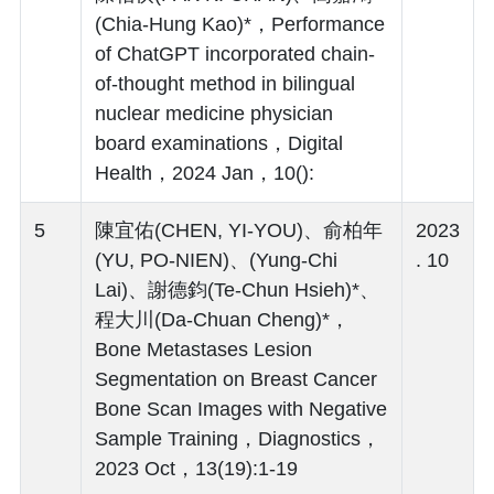
(Chia-Hung Kao)*，Performance
of ChatGPT incorporated chain-
of-thought method in bilingual
nuclear medicine physician
board examinations，Digital
Health，2024 Jan，10():
5
陳宜佑(CHEN, YI-YOU)、俞柏年
2023
(YU, PO-NIEN)、(Yung-Chi
. 10
Lai)、謝德鈞(Te-Chun Hsieh)*、
程大川(Da-Chuan Cheng)*，
Bone Metastases Lesion
Segmentation on Breast Cancer
Bone Scan Images with Negative
Sample Training，Diagnostics，
2023 Oct，13(19):1-19