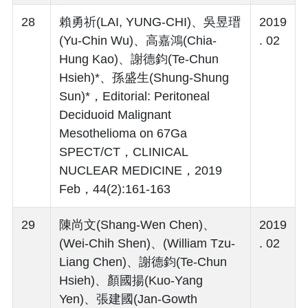
28
賴勇祈(LAI, YUNG-CHI)、吳昱瑨
2019
(Yu-Chin Wu)、高嘉鴻(Chia-
. 02
Hung Kao)、謝德鈞(Te-Chun
Hsieh)*、孫盛生(Shung-Shung
Sun)*，Editorial: Peritoneal
Deciduoid Malignant
Mesothelioma on 67Ga
SPECT/CT，CLINICAL
NUCLEAR MEDICINE，2019
Feb，44(2):161-163
29
陳尚文(Shang-Wen Chen)、
2019
(Wei-Chih Shen)、(William Tzu-
. 02
Liang Chen)、謝德鈞(Te-Chun
Hsieh)、顏國揚(Kuo-Yang
Yen)、張建國(Jan-Gowth