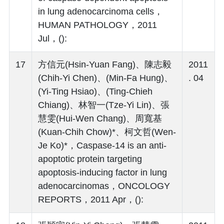
in lung adenocarcinoma cells，
HUMAN PATHOLOGY，2011
Jul，():
17
方信元(Hsin-Yuan Fang)、陳志毅
2011
(Chih-Yi Chen)、(Min-Fa Hung)、
. 04
(Yi-Ting Hsiao)、(Ting-Chieh
Chiang)、林智一(Tze-Yi Lin)、張
慧雯(Hui-Wen Chang)、周寬基
(Kuan-Chih Chow)*、柯文哲(Wen-
Je Ko)*，Caspase-14 is an anti-
apoptotic protein targeting
apoptosis-inducing factor in lung
adenocarcinomas，ONCOLOGY
REPORTS，2011 Apr，():