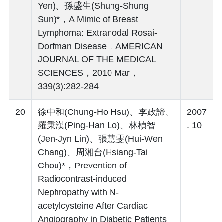
Yen)、孫盛生(Shung-Shung
Sun)*，A Mimic of Breast
Lymphoma: Extranodal Rosai-
Dorfman Disease，AMERICAN
JOURNAL OF THE MEDICAL
SCIENCES，2010 Mar，
339(3):282-284
20
徐中和(Chung-Ho Hsu)、李政諦、
2007
羅秉漢(Ping-Han Lo)、林楨智
. 10
(Jen-Jyn Lin)、張慧雯(Hui-Wen
Chang)、周湘台(Hsiang-Tai
Chou)*，Prevention of
Radiocontrast-induced
Nephropathy with N-
acetylcysteine After Cardiac
Angiography in Diabetic Patients