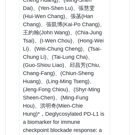
Dai)、(Yen-Shen Lu)、張慧雯
(Hui-Wen Chang)、張菡(Han
Chang)、張凱博(Kai-Po Chang)、
王約翰(John Wang)、(Chia-Jung
Tsai)、(I-Wen Chou)、(Hong-Wei
Li)、(Wei-Chung Cheng)、(Tsai-
Chung Li)、(Tai-Lung Cha)、
(Guo-Shiou Liao)、邱昌芳(Chiu,
Chang-Fang)、(Chiun-Sheng
Huang)、(Ling-Ming Tseng)、
(Jeng-Fong Chiou)、(Shyr-Ming
Sheen-Chen)、(Ming-Fung
Hou)、洪明奇(Mien-Chie
Hung)*，Deglycosylated PD-L1 is
a biomarker for immune
checkpoint blockade response: a