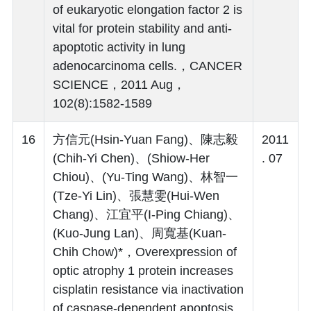
of eukaryotic elongation factor 2 is
vital for protein stability and anti-
apoptotic activity in lung
adenocarcinoma cells.，CANCER
SCIENCE，2011 Aug，
102(8):1582-1589
16
方信元(Hsin-Yuan Fang)、陳志毅
2011
(Chih-Yi Chen)、(Shiow-Her
. 07
Chiou)、(Yu-Ting Wang)、林智一
(Tze-Yi Lin)、張慧雯(Hui-Wen
Chang)、江宜平(I-Ping Chiang)、
(Kuo-Jung Lan)、周寬基(Kuan-
Chih Chow)*，Overexpression of
optic atrophy 1 protein increases
cisplatin resistance via inactivation
of caspase-dependent apoptosis