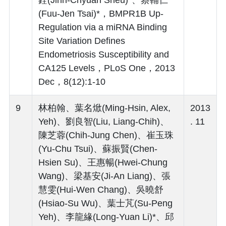
(Fuu-Jen Tsai)*，BMPR1B Up-
Regulation via a miRNA Binding
Site Variation Defines
Endometriosis Susceptibility and
CA125 Levels，PLoS One，2013
Dec，8(12):1-10
9
林柏翰、葉名焮(Ming-Hsin, Alex,
2013
Yeh)、劉良智(Liu, Liang-Chih)、
. 11
陳芝蓉(Chih-Jung Chen)、崔玉珠
(Yu-Chu Tsui)、蘇振賢(Chen-
Hsien Su)、王惠暢(Hwei-Chung
Wang)、梁基安(Ji-An Liang)、張
慧雯(Hui-Wen Chang)、吳曉舒
(Hsiao-Su Wu)、葉士芃(Su-Peng
Yeh)、李龍緣(Long-Yuan Li)*、邱