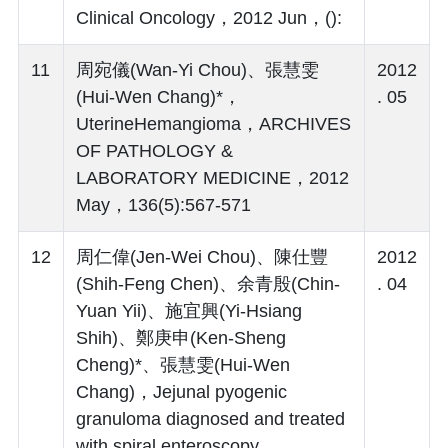
Clinical Oncology，2012 Jun，():
11
周宛儀(Wan-Yi Chou)、張慧雯
2012
(Hui-Wen Chang)*，
. 05
UterineHemangioma，ARCHIVES
OF PATHOLOGY &
LABORATORY MEDICINE，2012
May，136(5):567-571
12
周仁偉(Jen-Wei Chou)、陳仕豐
2012
(Shih-Feng Chen)、余青殷(Chin-
. 04
Yuan Yii)、施宜興(Yi-Hsiang
Shih)、鄭庚申(Ken-Sheng
Cheng)*、張慧雯(Hui-Wen
Chang)，Jejunal pyogenic
granuloma diagnosed and treated
with spiral enteroscopy，