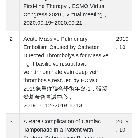
First-line Therapy，ESMO Virtual
Congress 2020，virtual meeting，
2020.09.19~2020.09.21，
2
Acute Massive Pulmonary
2019
Embolism Caused by Catheter
. 10
Directed Thrombolysis for Massive
right basilic vein,subclavian
vein,innominate vein deep vein
thrombosis,rescued by ECMO，
2019急重症聯合學術年會-1，張榮
發基金會會議中心，
2019.10.12~2019.10.13，
3
A Rare Complication of Cardiac
2019
Tamponade in a Patient with
. 10
Bilateral Submassive Pulmonary