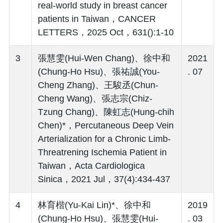
real-world study in breast cancer
patients in Taiwan，CANCER
LETTERS，2025 Oct，631():1-10
3
張慧雯(Hui-Wen Chang)、徐中和
2021
(Chung-Ho Hsu)、張祐誠(You-
. 07
Cheng Zhang)、王駿丞(Chun-
Cheng Wang)、張志宗(Chiz-
Tzung Chang)、陳虹志(Hung-chih
Chen)*，Percutaneous Deep Vein
Arterialization for a Chronic Limb-
Threatrening Ischemia Patient in
Taiwan，Acta Cardiologica
Sinica，2021 Jul，37(4):434-437
4
林育楷(Yu-Kai Lin)*、徐中和
2019
(Chung-Ho Hsu)、張慧雯(Hui-
. 03