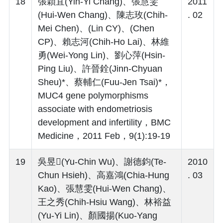
18
張穎宜(Yin-Yi Chang)、張慧雯
2011
(Hui-Wen Chang)、陳志玫(Chih-
. 02
Mei Chen)、(Lin CY)、(Chen
CP)、賴志河(Chih-Ho Lai)、林維
勇(Wei-Yong Lin)、劉心萍(Hsin-
Ping Liu)、許晉銓(Jinn-Chyuan
Sheu)*、蔡輔仁(Fuu-Jen Tsai)*，
MUC4 gene polymorphisms
associate with endometriosis
development and infertility，BMC
Medicine，2011 Feb，9(1):19-19
19
吳昱(Yu-Chin Wu)、謝德鈞(Te-
2010
Chun Hsieh)、高嘉鴻(Chia-Hung
. 03
Kao)、張慧雯(Hui-Wen Chang)、
王之秀(Chih-Hsiu Wang)、林裕益
(Yu-Yi Lin)、顏國揚(Kuo-Yang