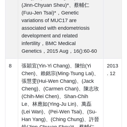
(Jinn-Chyuan Sheu)*、蔡輔仁
(Fuu-Jen Tsai)*，Genetic
variations of MUC17 are
associated with endometriosis
development and related
infertility，BMC Medical
Genetics，2015 Aug，16():60-60
8
張穎宜(Yin-Yi Chang)、陳怡(Yi
2013
Chen)、賴銘宗(Ming-Tsung Lai)、
. 12
張慧雯(Hui-Wen Chang)、(Jack
Cheng)、(Carmen Chan)、陳志玫
(Chih-Mei Chen)、Shan-Chih
Le、林應如(Ying-Ju Lin)、萬磊
(Lei Wan)、(Pei-Wen Tsai)、(Su-
Han Yang)、(Ching Chung)、許晉
銓(Jinn-Chyuan Sheu)*、蔡輔仁