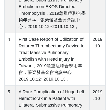
Embolism on EKOS Directed
Thrombolysis，2019急重症聯合學
術年會-4，張榮發基金會會議中
心，2019.10.12~2019.10.13，
4
First Case Report of Utilization of
2019
Rotarex Thrombectomy Device to
. 10
Treat Massive Pulmonary
Embolisn with Head Injury in
Taiwan，2019急重症聯合學術年
會，張榮發基金會會議中心，
2019.10.12~2019.10.13，
5
A Rare Complication of Huge Left
2019
Hemothorax in a Patient with
. 10
Bilateral Submassive Pulmonary