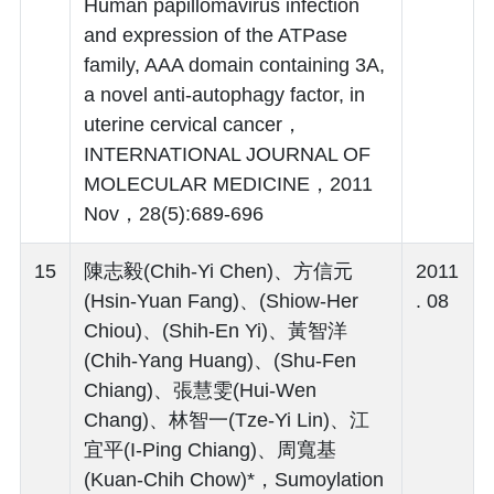
Human papillomavirus infection
and expression of the ATPase
family, AAA domain containing 3A,
a novel anti-autophagy factor, in
uterine cervical cancer，
INTERNATIONAL JOURNAL OF
MOLECULAR MEDICINE，2011
Nov，28(5):689-696
15
陳志毅(Chih-Yi Chen)、方信元
2011
(Hsin-Yuan Fang)、(Shiow-Her
. 08
Chiou)、(Shih-En Yi)、黃智洋
(Chih-Yang Huang)、(Shu-Fen
Chiang)、張慧雯(Hui-Wen
Chang)、林智一(Tze-Yi Lin)、江
宜平(I-Ping Chiang)、周寬基
(Kuan-Chih Chow)*，Sumoylation