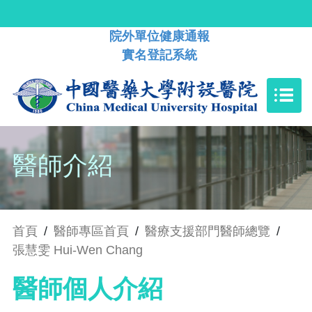
院外單位健康通報
實名登記系統
醫師介紹
首頁
/
醫師專區首頁
/
醫療支援部門醫師總覽
/
張慧雯 Hui-Wen Chang
醫師個人介紹