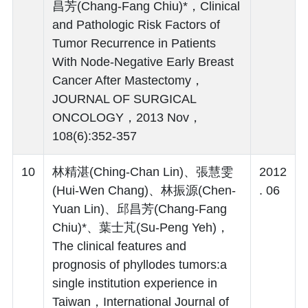
昌芳(Chang-Fang Chiu)*，Clinical
and Pathologic Risk Factors of
Tumor Recurrence in Patients
With Node-Negative Early Breast
Cancer After Mastectomy，
JOURNAL OF SURGICAL
ONCOLOGY，2013 Nov，
108(6):352-357
10
林精湛(Ching-Chan Lin)、張慧雯
2012
(Hui-Wen Chang)、林振源(Chen-
. 06
Yuan Lin)、邱昌芳(Chang-Fang
Chiu)*、葉士芃(Su-Peng Yeh)，
The clinical features and
prognosis of phyllodes tumors:a
single institution experience in
Taiwan，International Journal of