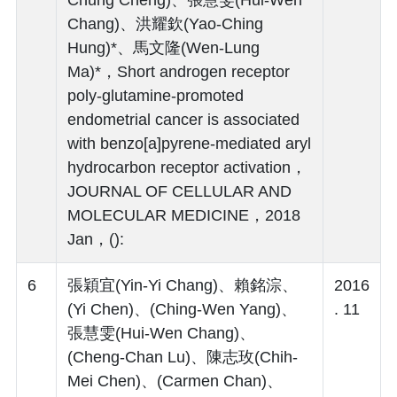
Chang)、洪耀欽(Yao-Ching
Hung)*、馬文隆(Wen-Lung
Ma)*，Short androgen receptor
poly-glutamine-promoted
endometrial cancer is associated
with benzo[a]pyrene-mediated aryl
hydrocarbon receptor activation，
JOURNAL OF CELLULAR AND
MOLECULAR MEDICINE，2018
Jan，():
6
張穎宜(Yin-Yi Chang)、賴銘淙、
2016
(Yi Chen)、(Ching-Wen Yang)、
. 11
張慧雯(Hui-Wen Chang)、
(Cheng-Chan Lu)、陳志玫(Chih-
Mei Chen)、(Carmen Chan)、