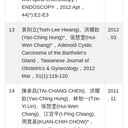
ENDOSCOPY，2012 Apr，
44(*):E2-E3
13
黃則立(Tseh-Lee Hwang)、洪耀欽
2012
(Yao-Ching Hung)*、張慧雯(Hui-
. 03
Wen Chang)*，Adenoid Cystic
Carcinoma of the Bartholin’s
Gland，Taiwanese Journal of
Obstetrics & Gynecology，2012
Mar，51(1):119-120
14
陳泰昌(TAI-CHANG CHEN)、洪耀
2011
欽(Yao-Ching Hung)、林智一(Tze-
. 11
Yi Lin)、張慧雯(Hui-Wen
Chang)、江宜平(I-Ping Chiang)、
周寛基(KUAN-CHIH CHOW)*，