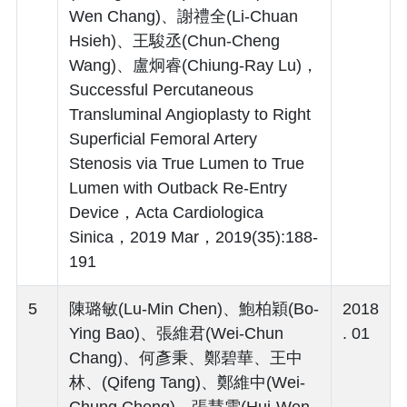
Wen Chang)、謝禮全(Li-Chuan
Hsieh)、王駿丞(Chun-Cheng
Wang)、盧炯睿(Chiung-Ray Lu)，
Successful Percutaneous
Transluminal Angioplasty to Right
Superficial Femoral Artery
Stenosis via True Lumen to True
Lumen with Outback Re-Entry
Device，Acta Cardiologica
Sinica，2019 Mar，2019(35):188-
191
5
陳璐敏(Lu-Min Chen)、鮑柏穎(Bo-
2018
Ying Bao)、張維君(Wei-Chun
. 01
Chang)、何彥秉、鄭碧華、王中
林、(Qifeng Tang)、鄭維中(Wei-
Chung Cheng)、張慧雯(Hui-Wen