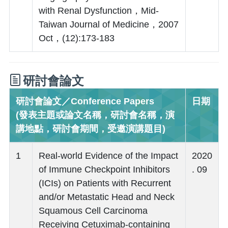
with Renal Dysfunction，Mid-
Taiwan Journal of Medicine，2007
Oct，(12):173-183
研討會論文
研討會論文／Conference Papers
日期
(發表主題或論文名稱，研討會名稱，演
講地點，研討會期間，受邀演講題目)
1
Real-world Evidence of the Impact
2020
of Immune Checkpoint Inhibitors
. 09
(ICIs) on Patients with Recurrent
and/or Metastatic Head and Neck
Squamous Cell Carcinoma
Receiving Cetuximab-containing