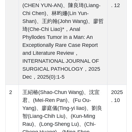
(CHEN YUN-AN)、陳良琦(Liang-
. 12
Chi Chen)、林昀姍(Lin Yun-
Shan)、王約翰(John Wang)、廖哲
琦(Che-Chi Liao)*，Anal
Phyllodes Tumor in a Man: An
Exceptionally Rare Case Report
and Literature Review，
INTERNATIONAL JOURNAL OF
SURGICAL PATHOLOGY，2025
Dec，2025(0):1-5
2
王紹椿(Shao-Chun Wang)、沈宜
2025
君、(Mei-Ren Pan)、(Fu Ou-
. 10
Yang)、廖庭儀(Ting-yi liao)、劉良
智(Liang-Chih Liu)、(Kun-Ming
Rau)、(Long-Sheng Lu)、(Chi-
Cheng Huang)、(Ming-Shen