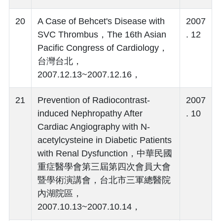
20
A Case of Behcet's Disease with
2007
SVC Thrombus，The 16th Asian
. 12
Pacific Congress of Cardiology，
台灣台北，
2007.12.13~2007.12.16，
21
Prevention of Radiocontrast-
2007
induced Nephropathy After
. 10
Cardiac Angiography with N-
acetylcysteine in Diabetic Patients
with Renal Dysfunction，中華民國
重症醫學會第三屆第四次會員大會
暨學術演講會，台北市三軍總醫院
內湖院區，
2007.10.13~2007.10.14，