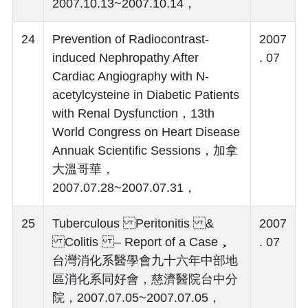
2007.10.13~2007.10.14，
24
Prevention of Radiocontrast-
2007
induced Nephropathy After
. 07
Cardiac Angiography with N-
acetylcysteine in Diabetic Patients
with Renal Dysfunction，13th
World Congress on Heart Disease
Annuak Scientific Sessions，加拿
大溫哥華，
2007.07.28~2007.07.31，
25
Tuberculous Peritonitis &
2007
Colitis – Report of a Case，
. 07
台灣消化系醫學會九十六年中部地
區消化系同好會，慈濟醫院台中分
院，2007.07.05~2007.07.05，