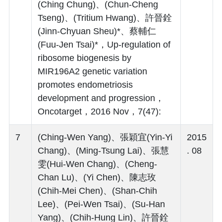
(Ching Chung)、(Chun-Cheng
Tseng)、(Tritium Hwang)、許晉銓
(Jinn-Chyuan Sheu)*、蔡輔仁
(Fuu-Jen Tsai)*，Up-regulation of
ribosome biogenesis by
MIR196A2 genetic variation
promotes endometriosis
development and progression，
Oncotarget，2016 Nov，7(47):
7
(Ching-Wen Yang)、張穎宜(Yin-Yi
2015
Chang)、(Ming-Tsung Lai)、張慧
. 08
雯(Hui-Wen Chang)、(Cheng-
Chan Lu)、(Yi Chen)、陳志玫
(Chih-Mei Chen)、(Shan-Chih
Lee)、(Pei-Wen Tsai)、(Su-Han
Yang)、(Chih-Hung Lin)、許晉銓