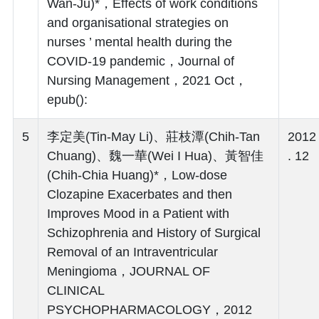
Wan-Ju)*，Effects of work conditions
and organisational strategies on
nurses ’ mental health during the
COVID-19 pandemic，Journal of
Nursing Management，2021 Oct，
epub():
5
李定美(Tin-May Li)、莊枝潭(Chih-Tan
2012
Chuang)、魏一華(Wei I Hua)、黃智佳
. 12
(Chih-Chia Huang)*，Low-dose
Clozapine Exacerbates and then
Improves Mood in a Patient with
Schizophrenia and History of Surgical
Removal of an Intraventricular
Meningioma，JOURNAL OF
CLINICAL
PSYCHOPHARMACOLOGY，2012