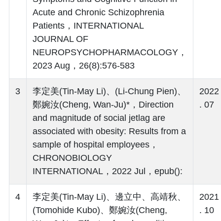
Acute and Chronic Schizophrenia
Patients，INTERNATIONAL
JOURNAL OF
NEUROPSYCHOPHARMACOLOGY，
2023 Aug，26(8):576-583
3
李定美(Tin-May Li)、(Li-Chung Pien)、
2022
鄭婉汝(Cheng, Wan-Ju)*，Direction
. 07
and magnitude of social jetlag are
associated with obesity: Results from a
sample of hospital employees，
CHRONOBIOLOGY
INTERNATIONAL，2022 Jul，epub():
4
李定美(Tin-May Li)、邊立中、高靖秋、
2021
(Tomohide Kubo)、鄭婉汝(Cheng,
. 10