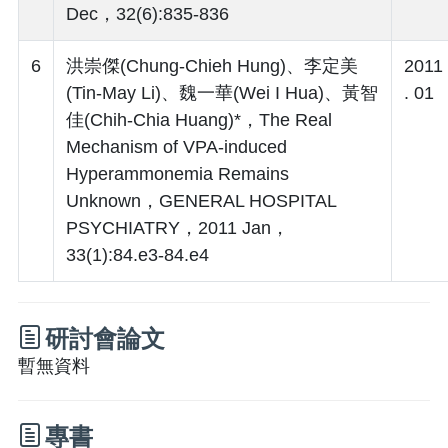
Dec，32(6):835-836
6
洪崇傑(Chung-Chieh Hung)、李定美
2011
(Tin-May Li)、魏一華(Wei I Hua)、黃智
. 01
佳(Chih-Chia Huang)*，The Real
Mechanism of VPA-induced
Hyperammonemia Remains
Unknown，GENERAL HOSPITAL
PSYCHIATRY，2011 Jan，
33(1):84.e3-84.e4
研討會論文
暫無資料
專書