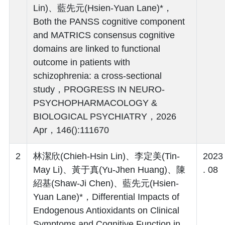
Lin)、藍先元(Hsien-Yuan Lane)*，
Both the PANSS cognitive component
and MATRICS consensus cognitive
domains are linked to functional
outcome in patients with
schizophrenia: a cross-sectional
study，PROGRESS IN NEURO-
PSYCHOPHARMACOLOGY &
BIOLOGICAL PSYCHIATRY，2026
Apr，146():111670
2
林潔欣(Chieh-Hsin Lin)、李定美(Tin-
2023
May Li)、黃于真(Yu-Jhen Huang)、陳
. 08
紹基(Shaw-Ji Chen)、藍先元(Hsien-
Yuan Lane)*，Differential Impacts of
Endogenous Antioxidants on Clinical
Symptoms and Cognitive Function in