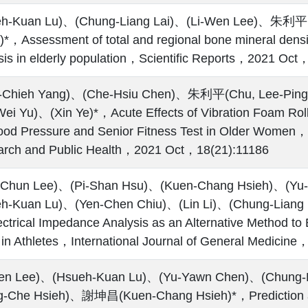
eh-Kuan Lu)、(Chung-Liang Lai)、(Li-Wen Lee)、朱利平(
)*，Assessment of total and regional bone mineral densit
sis in elderly population，Scientific Reports，2021 Oct
-Chieh Yang)、(Che-Hsiu Chen)、朱利平(Chu, Lee-Ping)
Wei Yu)、(Xin Ye)*，Acute Effects of Vibration Foam Roll
ood Pressure and Senior Fitness Test in Older Women，I
rch and Public Health，2021 Oct，18(21):11186
g-Chun Lee)、(Pi-Shan Hsu)、(Kuen-Chang Hsieh)、(
h-Kuan Lu)、(Yen-Chen Chiu)、(Lin Li)、(Chung-Liang L
ectrical Impedance Analysis as an Alternative Method to
in Athletes，International Journal of General Medici
Wen Lee)、(Hsueh-Kuan Lu)、(Yu-Yawn Chen)、(Chung
-Che Hsieh)、謝坤昌(Kuen-Chang Hsieh)*，Prediction and 