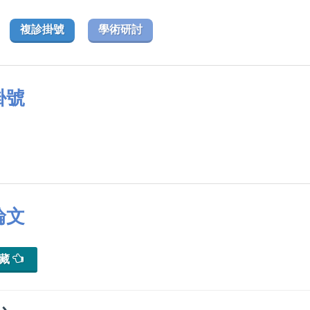
複診掛號
學術研討
掛號
論文
典藏