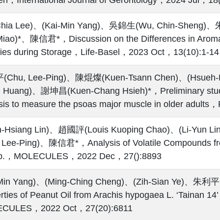
-Chia Lee)、(Kai-Min Yang)、吳錦生(Wu, Chin-Sheng)
iao)*、陳信君*，Discussion on the Differences in Aroma 
ties during Storage，Life-Basel，2023 Oct，13(10):1-14
Chu, Lee-Ping)、陳焜燦(Kuen-Tsann Chen)、(Hsueh-Kua
 Huang)、謝坤昌(Kuen-Chang Hsieh)*，Preliminary study 
sis to measure the psoas major muscle in older adul
n-Hsiang Lin)、趙國評(Louis Kuoping Chao)、(Li-Yu
 Lee-Ping)、陳信君*，Analysis of Volatile Compounds from 
b.，MOLECULES，2022 Dec，27():8893
-Min Yang)、(Ming-Ching Cheng)、(Zih-Sian Ye)、朱
rties of Peanut Oil from Arachis hypogaea L. ‘Tainan 14’
CULES，2022 Oct，27(20):6811