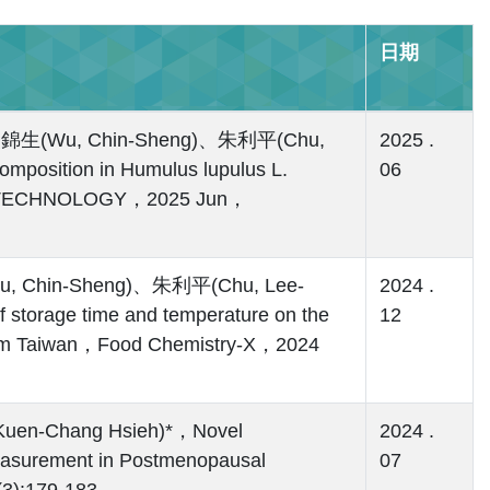
日期
、吳錦生(Wu, Chin-Sheng)、朱利平(Chu,
2025 .
position in Humulus lupulus L.
06
D TECHNOLOGY，2025 Jun，
Wu, Chin-Sheng)、朱利平(Chu, Lee-
2024 .
torage time and temperature on the
12
a) from Taiwan，Food Chemistry-X，2024
en-Chang Hsieh)*，Novel
2024 .
Measurement in Postmenopausal
07
3):179-183