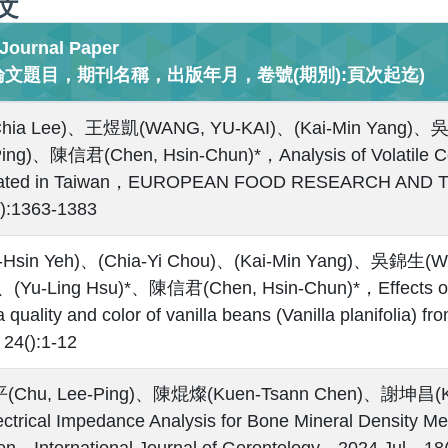
文
urnal Paper
論文題目，期刊名稱，出版年月，卷號(期別):頁次起迄)
-Chia Lee)、王煜凱(WANG, YU-KAI)、(Kai-Min Yang)
ing)、陳信君(Chen, Hsin-Chun)*，Analysis of Volatile Com
ivated in Taiwan，EUROPEAN FOOD RESEARCH AN
):1363-1383
h-Hsin Yeh)、(Chia-Yi Chou)、(Kai-Min Yang)、吳錦生(
、(Yu-Ling Hsu)*、陳信君(Chen, Hsin-Chun)*，Effects of s
 quality and color of vanilla beans (Vanilla planifoli
24():1-12
Chu, Lee-Ping)、陳焜燦(Kuen-Tsann Chen)、謝坤昌(Ku
ectrical Impedance Analysis for Bone Mineral Density 
，International Journal of Gerontology，2024 Jul，18(