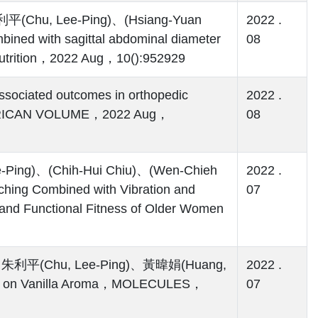
利平(Chu, Lee-Ping)、(Hsiang-Yuan
2022 .
ned with sagittal abdominal diameter
08
Nutrition，2022 Aug，10():952929
iated outcomes in orthopedic
2022 .
RICAN VOLUME，2022 Aug，
08
ing)、(Chih-Hui Chiu)、(Wen-Chieh
2022 .
ching Combined with Vibration and
07
and Functional Fitness of Older Women
g)、朱利平(Chu, Lee-Ping)、黃暐娟(Huang,
2022 .
ods on Vanilla Aroma，MOLECULES，
07