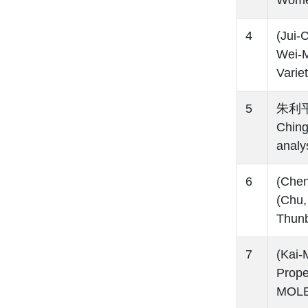
4
(Jui
Wei-M
Varie
5
朱利平(
Ching
analy
6
(Che
(Chu,
Thun
7
(Kai
Prope
MOLE