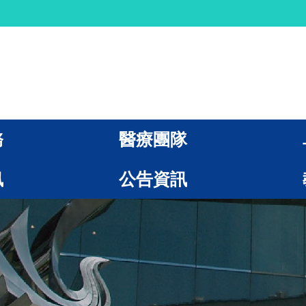
務
醫療團隊
訊
公告資訊