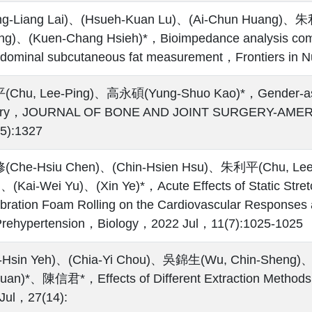
ng-Liang Lai)、(Hsueh-Kuan Lu)、(Ai-Chun Huang)、朱
g)、(Kuen-Chang Hsieh)*，Bioimpedance analysis combi
bdominal subcutaneous fat measurement，Frontiers in 
Chu, Lee-Ping)、高永碩(Yung-Shuo Kao)*，Gender-assoc
ery，JOURNAL OF BONE AND JOINT SURGERY-AME
5):1327
Che-Hsiu Chen)、(Chin-Hsien Hsu)、朱利平(Chu, Lee-P
、(Kai-Wei Yu)、(Xin Ye)*，Acute Effects of Static Stret
bration Foam Rolling on the Cardiovascular Responses 
Prehypertension，Biology，2022 Jul，11(7):1025-1025
h-Hsin Yeh)、(Chia-Yi Chou)、吳錦生(Wu, Chin-Shen
Juan)*、陳信君*，Effects of Different Extraction Meth
Jul，27(14):