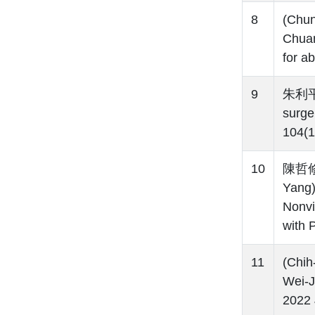
8
(Chu
Chuan
for a
9
朱利平(
surg
104(1
10
陳哲修(
Yang)
Nonvi
with 
11
(Chi
Wei-
2022 