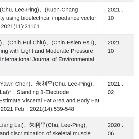
Chu, Lee-Ping)、(Kuen-Chang
2021 .
y using bioelectrical impedance vector
10
，2021(11):21161
、(Chih-Hui Chiu)、(Chin-Hsien Hsu)、
2021 .
ing with Light and Moderate Pressure
10
nternational Journal of Environmental
Yu-Yawn Chen)、朱利平(Chu, Lee-Ping)、
2021 .
ai)*，Standing 8-Electrode
02
 Estimate Visceral Fat Area and Body Fat
ne，2021 Feb，2021(14):539-548
-Liang Lai)、朱利平(Chu, Lee-Ping)、
2020 .
discrimination of skeletal muscle
06