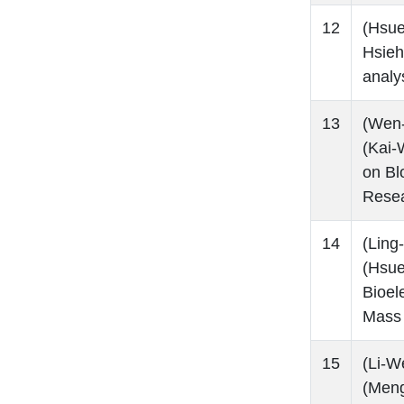
12
(Hsu
Hsieh
analy
13
(Wen
(Kai-
on Bl
Resea
14
(Lin
(Hsue
Bioel
Mass 
15
(Li-
(Meng