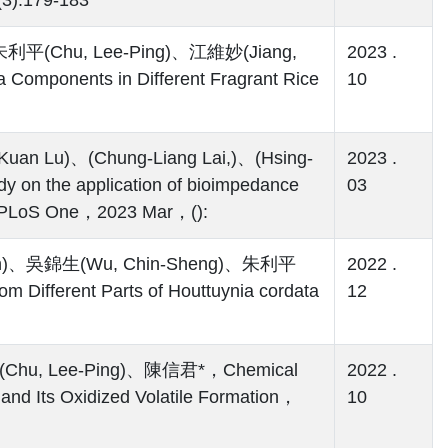
、朱利平(Chu, Lee-Ping)、江維妙(Jiang,
2023 .
Components in Different Fragrant Rice
10
n Lu)、(Chung-Liang Lai,)、(Hsing-
2023 .
on the application of bioimpedance
03
ts，PLoS One，2023 Mar，():
n Lin)、吳錦生(Wu, Chin-Sheng)、朱利平
2022 .
Different Parts of Houttuynia cordata
12
利平(Chu, Lee-Ping)、陳信君*，Chemical
2022 .
 and Its Oxidized Volatile Formation，
10