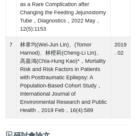
as a Rare Complication after
Changing the Feeding Jejunostomy
Tube，Diagnostics，2022 May，
12(5):1153
7
林韋均(Wei-Jun Lin)、(Tomor
2019
Harnod)、林橙莉(Cheng-Li Lin)、
. 02
高嘉鴻(Chia-Hung Kao)*，Mortality
Risk and Risk Factors in Patients
with Posttraumatic Epilepsy: A
Population-Based Cohort Study，
International Journal of
Environmental Research and Public
Health，2019 Feb，16(4):589
研討會論文