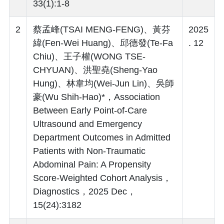
33(1):1-8
2
蔡孟峰(TSAI MENG-FENG)、黃芬
2025
緯(Fen-Wei Huang)、邱德發(Te-Fa
. 12
Chiu)、王子權(WONG TSE-
CHYUAN)、洪聖堯(Sheng-Yao
Hung)、林韋均(Wei-Jun Lin)、吳師
豪(Wu Shih-Hao)*，Association
Between Early Point-of-Care
Ultrasound and Emergency
Department Outcomes in Admitted
Patients with Non-Traumatic
Abdominal Pain: A Propensity
Score-Weighted Cohort Analysis，
Diagnostics，2025 Dec，
15(24):3182