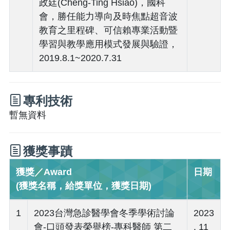
政廷(Cheng-Ting Hsiao)，國科
會，勝任能力導向及時焦點超音波
教育之里程碑、可信賴專業活動暨
學習與教學應用模式發展與驗證，
2019.8.1~2020.7.31
專利技術
暫無資料
獲獎事蹟
獲獎／Award
日期
(獲獎名稱，給獎單位，獲獎日期)
1
2023台灣急診醫學會冬季學術討論
2023
會-口頭發表榮譽榜-專科醫師 第二
. 11