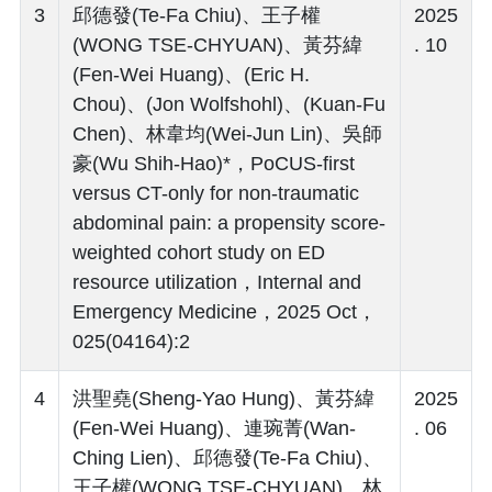
3
邱德發(Te-Fa Chiu)、王子權
2025
(WONG TSE-CHYUAN)、黃芬緯
. 10
(Fen-Wei Huang)、(Eric H.
Chou)、(Jon Wolfshohl)、(Kuan-Fu
Chen)、林韋均(Wei-Jun Lin)、吳師
豪(Wu Shih-Hao)*，PoCUS-first
versus CT-only for non-traumatic
abdominal pain: a propensity score-
weighted cohort study on ED
resource utilization，Internal and
Emergency Medicine，2025 Oct，
025(04164):2
4
洪聖堯(Sheng-Yao Hung)、黃芬緯
2025
(Fen-Wei Huang)、連琬菁(Wan-
. 06
Ching Lien)、邱德發(Te-Fa Chiu)、
王子權(WONG TSE-CHYUAN)、林