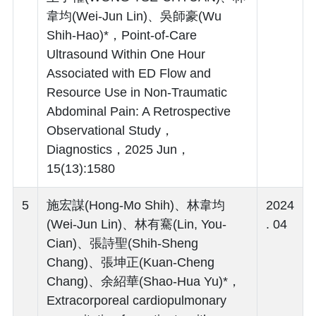
韋均(Wei-Jun Lin)、吳師豪(Wu
Shih-Hao)*，Point-of-Care
Ultrasound Within One Hour
Associated with ED Flow and
Resource Use in Non-Traumatic
Abdominal Pain: A Retrospective
Observational Study，
Diagnostics，2025 Jun，
15(13):1580
5
施宏謀(Hong-Mo Shih)、林韋均
2024
(Wei-Jun Lin)、林有騫(Lin, You-
. 04
Cian)、張詩聖(Shih-Sheng
Chang)、張坤正(Kuan-Cheng
Chang)、余紹華(Shao-Hua Yu)*，
Extracorporeal cardiopulmonary