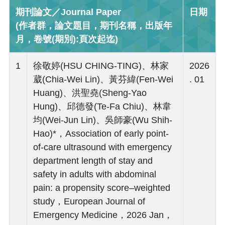
期刊論文／Journal Paper
日期
(作者群，論文題目，期刊名稱，出版年
月，卷號(期別):頁次起迄)
1
徐敬婷(HSU CHING-TING)、林家
2026
葳(Chia-Wei Lin)、黃芬緯(Fen-Wei
. 01
Huang)、洪聖堯(Sheng-Yao
Hung)、邱德發(Te-Fa Chiu)、林韋
均(Wei-Jun Lin)、吳師豪(Wu Shih-
Hao)*，Association of early point-
of-care ultrasound with emergency
department length of stay and
safety in adults with abdominal
pain: a propensity score–weighted
study，European Journal of
Emergency Medicine，2026 Jan，