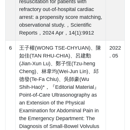
resuscitation for patients with
refractory out-of-hospital cardiac
arrest: a propensity score matching,
observational study.，Scientific
Reports，2024 Apr，14(1):9912
6
王子權(WONG TSE-CHYUAN)、陳
2022
如佳(TAN RHU-CHIA)、呂建勳
. 05
(Jian-Xun Lu)、鄭子恆(Tzu-heng
Cheng)、林韋均(Wei-Jun Lin)、邱
德發(Te-Fa Chiu)、吳師豪(Wu
Shih-Hao)*，『Editorial Material』
Point-of-Care Ultrasonography as
an Extension of the Physical
Examination for Abdominal Pain in
the Emergency Department: The
Diagnosis of Small-Bowel Volvulus