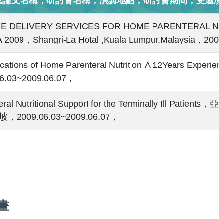
或論文名稱，研討會名稱，演講地點，研討會期間，受邀演
E DELIVERY SERVICES FOR HOME PARENTERAL NU
2009，Shangri-La Hotal ,Kuala Lumpur,Malaysia，200
cations of Home Parenteral Nutrition-A 12Years Ex
06.03~2009.06.07，
teral Nutritional Support for the Terminally 
2009.06.03~2009.06.07，
畫