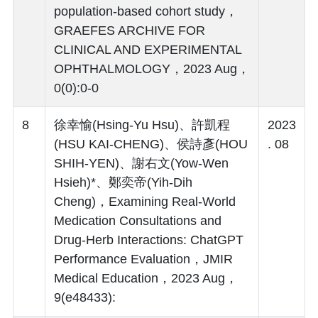
population‑based cohort study，
GRAEFES ARCHIVE FOR
CLINICAL AND EXPERIMENTAL
OPHTHALMOLOGY，2023 Aug，
0(0):0-0
8
徐幸愉(Hsing-Yu Hsu)、許凱程
2023
(HSU KAI-CHENG)、侯詩彥(HOU
. 08
SHIH-YEN)、謝右文(Yow-Wen
Hsieh)*、鄭奕帝(Yih-Dih
Cheng)，Examining Real-World
Medication Consultations and
Drug-Herb Interactions: ChatGPT
Performance Evaluation，JMIR
Medical Education，2023 Aug，
9(e48433):