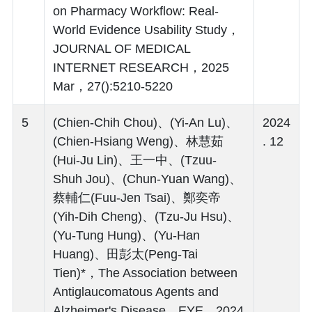
on Pharmacy Workflow: Real-
World Evidence Usability Study，
JOURNAL OF MEDICAL
INTERNET RESEARCH，2025
Mar，27():5210-5220
5
(Chien-Chih Chou)、(Yi-An Lu)、
2024
(Chien-Hsiang Weng)、林慧茹
. 12
(Hui-Ju Lin)、王一中、(Tzuu-
Shuh Jou)、(Chun-Yuan Wang)、
蔡輔仁(Fuu-Jen Tsai)、鄭奕帝
(Yih-Dih Cheng)、(Tzu-Ju Hsu)、
(Yu-Tung Hung)、(Yu-Han
Huang)、田彭太(Peng-Tai
Tien)*，The Association between
Antiglaucomatous Agents and
Alzheimer's Disease，EYE，2024