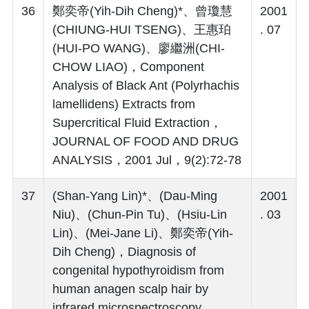
36
鄭奕帝(Yih-Dih Cheng)*、曾瓊慧
2001
(CHIUNG-HUI TSENG)、王惠珀
. 07
(HUI-PO WANG)、廖繼洲(CHI-
CHOW LIAO)，Component
Analysis of Black Ant (Polyrhachis
lamellidens) Extracts from
Supercritical Fluid Extraction，
JOURNAL OF FOOD AND DRUG
ANALYSIS，2001 Jul，9(2):72-78
37
(Shan-Yang Lin)*、(Dau-Ming
2001
Niu)、(Chun-Pin Tu)、(Hsiu-Lin
. 03
Lin)、(Mei-Jane Li)、鄭奕帝(Yih-
Dih Cheng)，Diagnosis of
congenital hypothyroidism from
human anagen scalp hair by
infrared microspectroscopy，