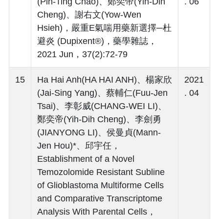
(Pin-Ting Chao)、鄭奕帝(Yih-Dih
. 06
Cheng)、謝右文(Yow-Wen
Hsieh)，嚴重E氣喘用藥新選擇─杜
避炎 (Dupixent®)，藥學雜誌，
2021 Jun，37(2):72-79
15
Ha Hai Anh(HA HAI ANH)、楊家欣
2021
(Jai-Sing Yang)、蔡輔仁(Fuu-Jen
. 04
Tsai)、李彰威(CHANG-WEI LI)、
鄭奕帝(Yih-Dih Cheng)、李劍勇
(JIANYONG LI)、侯曼貞(Mann-
Jen Hou)*、邱宇任，
Establishment of a Novel
Temozolomide Resistant Subline
of Glioblastoma Multiforme Cells
and Comparative Transcriptome
Analysis With Parental Cells，