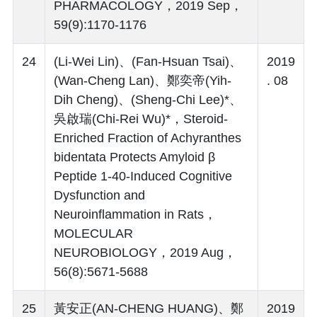
PHARMACOLOGY，2019 Sep，
59(9):1170-1176
24
(Li-Wei Lin)、(Fan-Hsuan Tsai)、
2019
(Wan-Cheng Lan)、鄭奕帝(Yih-
. 08
Dih Cheng)、(Sheng-Chi Lee)*、
吳啟瑞(Chi-Rei Wu)*，Steroid-
Enriched Fraction of Achyranthes
bidentata Protects Amyloid β
Peptide 1-40-Induced Cognitive
Dysfunction and
Neuroinflammation in Rats，
MOLECULAR
NEUROBIOLOGY，2019 Aug，
56(8):5671-5688
25
黃安正(AN-CHENG HUANG)、鄭
2019