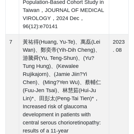
Population-Based Cohort Study in
Taiwan，JOURNAL OF MEDICAL
VIROLOGY，2024 Dec，
96(12):e70141
7
黃祐得(Huang, Yu-Te)、萬磊(Lei
2023
Wan)、鄭奕帝(Yih-Dih Cheng)、
. 08
游騰舜(Yu, Teng-Shun)、(Yu?
Tung Hung)、(Kewalee
Rujikajorn)、(Jamie Jiin?Yi
Chen)、(Ming?Yen Wu)、蔡輔仁
(Fuu-Jen Tsai)、林慧茹(Hui-Ju
Lin)*、田彭太(Peng-Tai Tien)*，
Increased risk of glaucoma
development in patients with
central serous chorioretinopathy:
results of a 11‑year