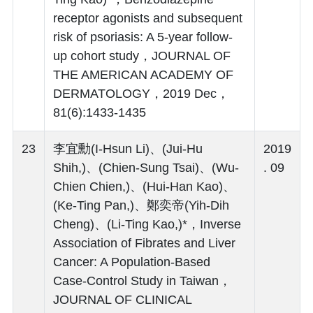
receptor agonists and subsequent
risk of psoriasis: A 5-year follow-
up cohort study，JOURNAL OF
THE AMERICAN ACADEMY OF
DERMATOLOGY，2019 Dec，
81(6):1433-1435
23
李宜勳(I-Hsun Li)、(Jui-Hu
2019
Shih,)、(Chien-Sung Tsai)、(Wu-
. 09
Chien Chien,)、(Hui-Han Kao)、
(Ke-Ting Pan,)、鄭奕帝(Yih-Dih
Cheng)、(Li-Ting Kao,)*，Inverse
Association of Fibrates and Liver
Cancer: A Population-Based
Case-Control Study in Taiwan，
JOURNAL OF CLINICAL