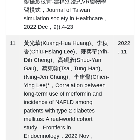
繞攝影技術-建構沈浸式VR藥物學
習模式，Journal of Taiwan
simulation society in Healthcare，
2022 Dec，9():4-23
11
黃光華(Kuang-Hua Huang)、李秋
2022
香(Chiu-Hsiang Lee)、鄭奕帝(Yih-
. 11
Dih Cheng)、高碩彥(Shuo-Yan
Gau)、蔡東翰(Tsai, Tung-Han)、
(Ning-Jen Chung)、李建瑩(Chien-
Ying Lee)*，Correlation between
long-term use of metformin and
incidence of NAFLD among
patients with type 2 diabetes
mellitus: A real-world cohort
study，Frontiers in
Endocrinology，2022 Nov，