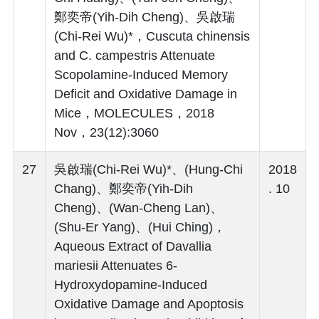
鄭奕帝(Yih-Dih Cheng)、吳啟瑞
(Chi-Rei Wu)*，Cuscuta chinensis
and C. campestris Attenuate
Scopolamine-Induced Memory
Deficit and Oxidative Damage in
Mice，MOLECULES，2018
Nov，23(12):3060
27
吳啟瑞(Chi-Rei Wu)*、(Hung-Chi
2018
Chang)、鄭奕帝(Yih-Dih
. 10
Cheng)、(Wan-Cheng Lan)、
(Shu-Er Yang)、(Hui Ching)，
Aqueous Extract of Davallia
mariesii Attenuates 6-
Hydroxydopamine-Induced
Oxidative Damage and Apoptosis