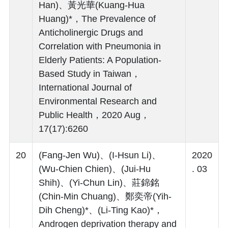
Han)、黃光華(Kuang-Hua
Huang)*，The Prevalence of
Anticholinergic Drugs and
Correlation with Pneumonia in
Elderly Patients: A Population-
Based Study in Taiwan，
International Journal of
Environmental Research and
Public Health，2020 Aug，
17(17):6260
20
(Fang-Jen Wu)、(I-Hsun Li)、
2020
(Wu-Chien Chien)、(Jui-Hu
. 03
Shih)、(Yi-Chun Lin)、莊錦銘
(Chin-Min Chuang)、鄭奕帝(Yih-
Dih Cheng)*、(Li-Ting Kao)*，
Androgen deprivation therapy and