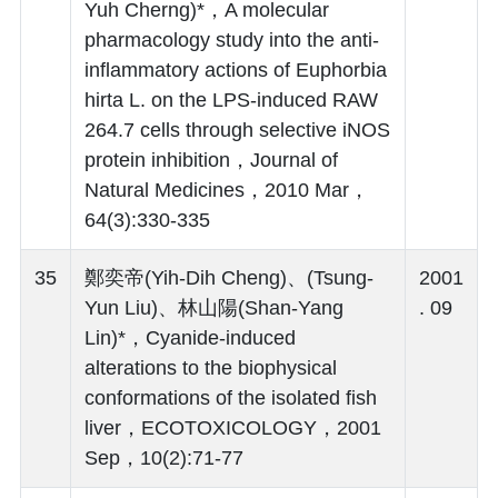
Yuh Cherng)*，A molecular
pharmacology study into the anti-
inflammatory actions of Euphorbia
hirta L. on the LPS-induced RAW
264.7 cells through selective iNOS
protein inhibition，Journal of
Natural Medicines，2010 Mar，
64(3):330-335
35
鄭奕帝(Yih-Dih Cheng)、(Tsung-
2001
Yun Liu)、林山陽(Shan-Yang
. 09
Lin)*，Cyanide-induced
alterations to the biophysical
conformations of the isolated fish
liver，ECOTOXICOLOGY，2001
Sep，10(2):71-77