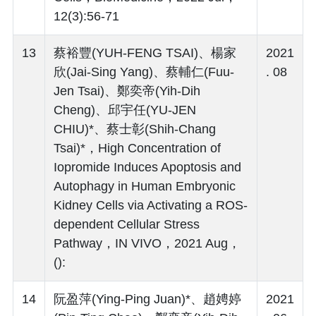
12(3):56-71
13
蔡裕豐(YUH-FENG TSAI)、楊家
2021
欣(Jai-Sing Yang)、蔡輔仁(Fuu-
. 08
Jen Tsai)、鄭奕帝(Yih-Dih
Cheng)、邱宇任(YU-JEN
CHIU)*、蔡士彰(Shih-Chang
Tsai)*，High Concentration of
Iopromide Induces Apoptosis and
Autophagy in Human Embryonic
Kidney Cells via Activating a ROS-
dependent Cellular Stress
Pathway，IN VIVO，2021 Aug，
():
14
阮盈萍(Ying-Ping Juan)*、趙娉婷
2021