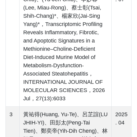
(Lee, Miau-Rong)、蔡士彰(Tsai,
Shih-Chang)*、楊家欣(Jai-Sing
Yang)*，Transcriptomic Profiling
Reveals Inflammatory, Fibrotic,
and Apoptotic Signatures in a
Methionine–Choline-Deficient
Diet-Induced Murine Model of
Metabolism-Dysfunction-
Associated Steatohepatitis，
INTERNATIONAL JOURNAL OF
MOLECULAR SCIENCES，2026
Jul，27(13):6033
3
黃祐得(Huang, Yu-Te)、呂芷誼(LU
2025
JHIH-YI)、田彭太(Peng-Tai
. 04
Tien)、鄭奕帝(Yih-Dih Cheng)、林