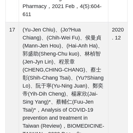
Pharmacy，2021 Feb，4(5):604-
611
17
(Yu-Jen Chiu)、(Jo?Hua
2020
Chiang)、(Chih-Wei Fu)、侯曼貞
. 12
(Mann-Jen Hou)、(Hai-Anh Ha)、
郭盛助(Sheng-Chu kuo)、林楨智
(Jen-Jyn Lin)、程景章
(CHENG,CHING-CHANG)、蔡士
彰(Shih-Chang Tsai)、(Yu?Shiang
Lo)、阮于寧(Yu-Ning Juan)、鄭奕
帝(Yih-Dih Cheng)、楊家欣(Jai-
Sing Yang)*、蔡輔仁(Fuu-Jen
Tsai)*，Analysis of COVID-19
prevention and treatment in
Taiwan (Review)，BIOMEDICINE-