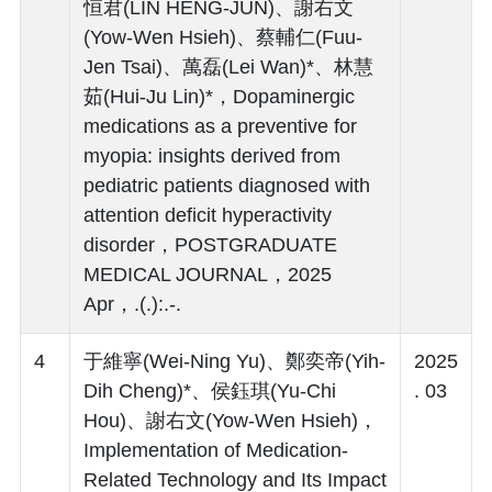
恒君(LIN HENG-JUN)、謝右文
(Yow-Wen Hsieh)、蔡輔仁(Fuu-
Jen Tsai)、萬磊(Lei Wan)*、林慧
茹(Hui-Ju Lin)*，Dopaminergic
medications as a preventive for
myopia: insights derived from
pediatric patients diagnosed with
attention deficit hyperactivity
disorder，POSTGRADUATE
MEDICAL JOURNAL，2025
Apr，.(.):.-.
4
于維寧(Wei-Ning Yu)、鄭奕帝(Yih-
2025
Dih Cheng)*、侯鈺琪(Yu-Chi
. 03
Hou)、謝右文(Yow-Wen Hsieh)，
Implementation of Medication-
Related Technology and Its Impact