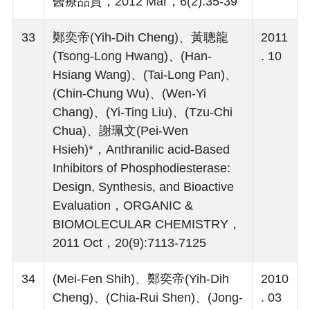
醫療品質，2012 Mar，6(2):35-39
33
鄭奕帝(Yih-Dih Cheng)、黃聰龍
2011
(Tsong-Long Hwang)、(Han-
. 10
Hsiang Wang)、(Tai-Long Pan)、
(Chin-Chung Wu)、(Wen-Yi
Chang)、(Yi-Ting Liu)、(Tzu-Chi
Chua)、謝珮文(Pei-Wen
Hsieh)*，Anthranilic acid-Based
Inhibitors of Phosphodiesterase:
Design, Synthesis, and Bioactive
Evaluation，ORGANIC &
BIOMOLECULAR CHEMISTRY，
2011 Oct，20(9):7113-7125
34
(Mei-Fen Shih)、鄭奕帝(Yih-Dih
2010
Cheng)、(Chia-Rui Shen)、(Jong-
. 03