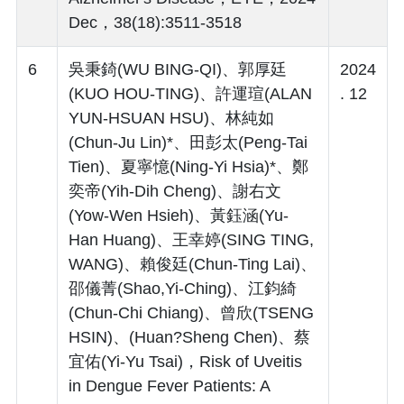
Dec，38(18):3511-3518
6
吳秉錡(WU BING-QI)、郭厚廷
2024
(KUO HOU-TING)、許運瑄(ALAN
. 12
YUN-HSUAN HSU)、林純如
(Chun-Ju Lin)*、田彭太(Peng-Tai
Tien)、夏寧憶(Ning-Yi Hsia)*、鄭
奕帝(Yih-Dih Cheng)、謝右文
(Yow-Wen Hsieh)、黃鈺涵(Yu-
Han Huang)、王幸婷(SING TING,
WANG)、賴俊廷(Chun-Ting Lai)、
邵儀菁(Shao,Yi-Ching)、江鈞綺
(Chun-Chi Chiang)、曾欣(TSENG
HSIN)、(Huan?Sheng Chen)、蔡
宜佑(Yi-Yu Tsai)，Risk of Uveitis
in Dengue Fever Patients: A