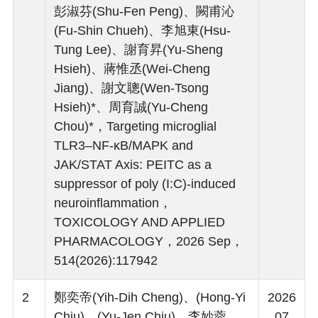
彭淑芬(Shu-Fen Peng)、闕甫沁
(Fu-Shin Chueh)、李旭東(Hsu-
Tung Lee)、謝育昇(Yu-Sheng
Hsieh)、蔣惟丞(Wei-Cheng
Jiang)、謝文聰(Wen-Tsong
Hsieh)*、周育誠(Yu-Cheng
Chou)*，Targeting microglial
TLR3–NF-κB/MAPK and
JAK/STAT Axis: PEITC as a
suppressor of poly (I:C)-induced
neuroinflammation，
TOXICOLOGY AND APPLIED
PHARMACOLOGY，2026 Sep，
514(2026):117942
2
鄭奕帝(Yih-Dih Cheng)、(Hong-Yi
2026
Chiu)、(Yu-Jen Chiu)、李妙蓉
. 07