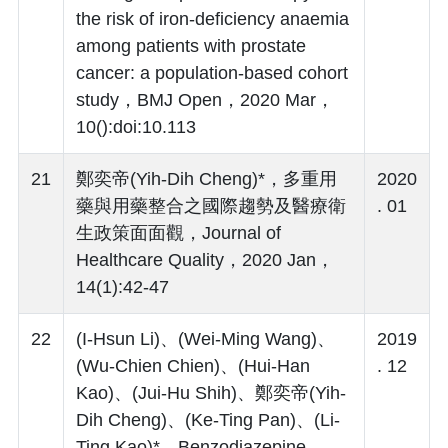
the risk of iron-deficiency anaemia
among patients with prostate
cancer: a population-based cohort
study，BMJ Open，2020 Mar，
10():doi:10.113
21
鄭奕帝(Yih-Dih Cheng)*，多重用
2020
藥與用藥整合之國際趨勢及醫療衛
. 01
生政策面面觀，Journal of
Healthcare Quality，2020 Jan，
14(1):42-47
22
(I-Hsun Li)、(Wei-Ming Wang)、
2019
(Wu-Chien Chien)、(Hui-Han
. 12
Kao)、(Jui-Hu Shih)、鄭奕帝(Yih-
Dih Cheng)、(Ke-Ting Pan)、(Li-
Ting Kao)*，Benzodiazepine