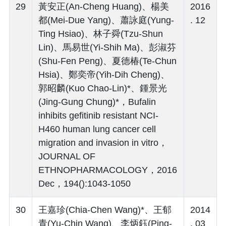
29
黃安正(An-Cheng Huang)、楊美
2016
都(Mei-Due Yang)、蕭詠庭(Yung-
. 12
Ting Hsiao)、林子舜(Tzu-Shun
Lin)、馬易世(Yi-Shih Ma)、彭淑芬
(Shu-Fen Peng)、夏德椿(Te-Chun
Hsia)、鄭奕帝(Yih-Dih Cheng)、
郭昭麟(Kuo Chao-Lin)*、鍾景光
(Jing-Gung Chung)*，Bufalin
inhibits gefitinib resistant NCI-
H460 human lung cancer cell
migration and invasion in vitro，
JOURNAL OF
ETHNOPHARMACOLOGY，2016
Dec，194():1043-1050
30
王嘉珍(Chia-Chen Wang)*、王郁
2014
青(Yu-Chin Wang)、李炳鈺(Ping-
. 03