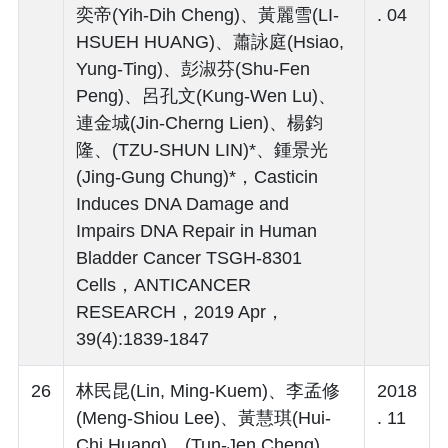
奕帝(Yih-Dih Cheng)、黃麗雪(LI-
. 04
HSUEH HUANG)、蕭詠庭(Hsiao,
Yung-Ting)、彭淑芬(Shu-Fen
Peng)、呂孔文(Kung-Wen Lu)、
連金城(Jin-Cherng Lien)、楊鈞
隆、(TZU-SHUN LIN)*、鍾景光
(Jing-Gung Chung)*，Casticin
Induces DNA Damage and
Impairs DNA Repair in Human
Bladder Cancer TSGH-8301
Cells，ANTICANCER
RESEARCH，2019 Apr，
39(4):1839-1847
26
林民昆(Lin, Ming-Kuem)、李孟修
2018
(Meng-Shiou Lee)、黃慧琪(Hui-
. 11
Chi Huang)、(Tun-Jen Cheng)、