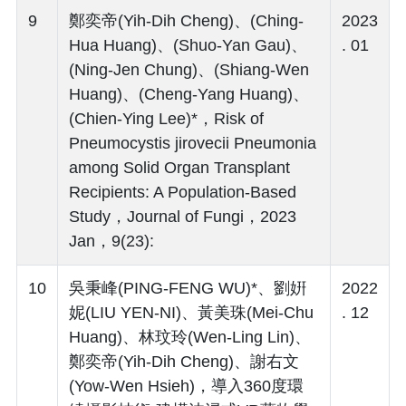
9
鄭奕帝(Yih-Dih Cheng)、(Ching-
2023
Hua Huang)、(Shuo-Yan Gau)、
. 01
(Ning-Jen Chung)、(Shiang-Wen
Huang)、(Cheng-Yang Huang)、
(Chien-Ying Lee)*，Risk of
Pneumocystis jirovecii Pneumonia
among Solid Organ Transplant
Recipients: A Population-Based
Study，Journal of Fungi，2023
Jan，9(23):
10
吳秉峰(PING-FENG WU)*、劉姸
2022
妮(LIU YEN-NI)、黃美珠(Mei-Chu
. 12
Huang)、林玟玲(Wen-Ling Lin)、
鄭奕帝(Yih-Dih Cheng)、謝右文
(Yow-Wen Hsieh)，導入360度環