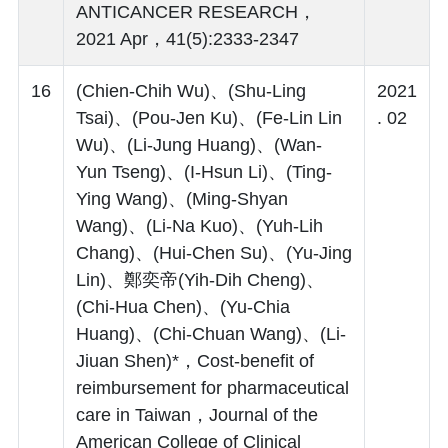
ANTICANCER RESEARCH，
2021 Apr，41(5):2333-2347
16
(Chien-Chih Wu)、(Shu-Ling
2021
Tsai)、(Pou-Jen Ku)、(Fe-Lin Lin
. 02
Wu)、(Li-Jung Huang)、(Wan-
Yun Tseng)、(I-Hsun Li)、(Ting-
Ying Wang)、(Ming-Shyan
Wang)、(Li-Na Kuo)、(Yuh-Lih
Chang)、(Hui-Chen Su)、(Yu-Jing
Lin)、鄭奕帝(Yih-Dih Cheng)、
(Chi-Hua Chen)、(Yu-Chia
Huang)、(Chi-Chuan Wang)、(Li-
Jiuan Shen)*，Cost‐benefit of
reimbursement for pharmaceutical
care in Taiwan，Journal of the
American College of Clinical