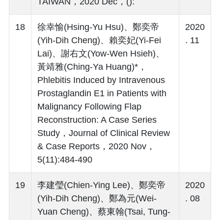
TAIWAN，2020 Dec，():
18
徐幸愉(Hsing-Yu Hsu)、鄭奕帝
2020
(Yih-Dih Cheng)、賴奕妃(Yi-Fei
. 11
Lai)、謝右文(Yow-Wen Hsieh)、
黃靖雅(Ching-Ya Huang)*，
Phlebitis Induced by Intravenous
Prostaglandin E1 in Patients with
Malignancy Following Flap
Reconstruction: A Case Series
Study，Journal of Clinical Review
& Case Reports，2020 Nov，
5(11):484-490
19
李建瑩(Chien-Ying Lee)、鄭奕帝
2020
(Yih-Dih Cheng)、鄭為元(Wei-
. 08
Yuan Cheng)、蔡東翰(Tsai, Tung-