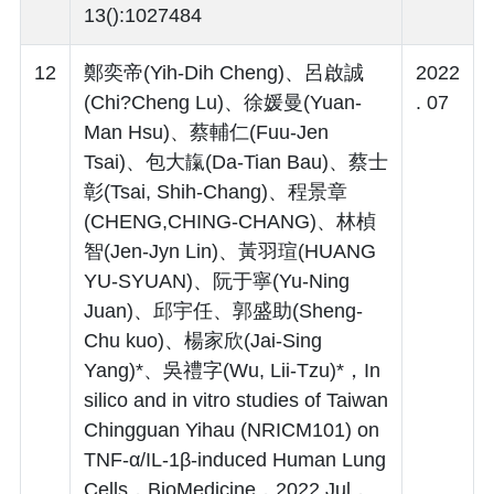
13():1027484
12
鄭奕帝(Yih-Dih Cheng)、呂啟誠
2022
(Chi?Cheng Lu)、徐媛曼(Yuan-
. 07
Man Hsu)、蔡輔仁(Fuu-Jen
Tsai)、包大靝(Da-Tian Bau)、蔡士
彰(Tsai, Shih-Chang)、程景章
(CHENG,CHING-CHANG)、林楨
智(Jen-Jyn Lin)、黃羽瑄(HUANG
YU-SYUAN)、阮于寧(Yu-Ning
Juan)、邱宇任、郭盛助(Sheng-
Chu kuo)、楊家欣(Jai-Sing
Yang)*、吳禮字(Wu, Lii-Tzu)*，In
silico and in vitro studies of Taiwan
Chingguan Yihau (NRICM101) on
TNF-α/IL-1β-induced Human Lung
Cells，BioMedicine，2022 Jul，